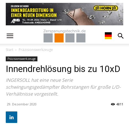
Start
Präzisionswerkzeuge
Präzisionswerkzeuge
Innendrehlösung bis zu 10xD
INGERSOLL hat eine neue Serie
schwingungsgedämpfter Bohrstangen für große L/D-
Verhältnisse vorgestellt.
29. Dezember 2020
4811