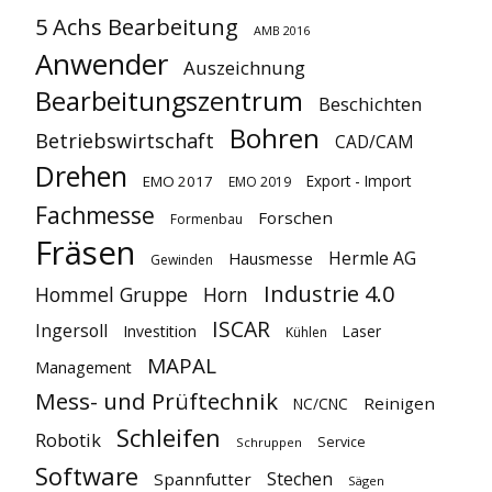
5 Achs Bearbeitung
AMB 2016
Anwender
Auszeichnung
Bearbeitungszentrum
Beschichten
Bohren
Betriebswirtschaft
CAD/CAM
Drehen
Export - Import
EMO 2017
EMO 2019
Fachmesse
Forschen
Formenbau
Fräsen
Hermle AG
Hausmesse
Gewinden
Industrie 4.0
Hommel Gruppe
Horn
ISCAR
Ingersoll
Investition
Laser
Kühlen
MAPAL
Management
Mess- und Prüftechnik
Reinigen
NC/CNC
Schleifen
Robotik
Service
Schruppen
Software
Stechen
Spannfutter
Sägen