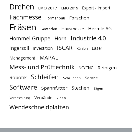
Drehen
Export - Import
EMO 2017
EMO 2019
Fachmesse
Forschen
Formenbau
Fräsen
Hermle AG
Hausmesse
Gewinden
Industrie 4.0
Hommel Gruppe
Horn
ISCAR
Ingersoll
Investition
Laser
Kühlen
MAPAL
Management
Mess- und Prüftechnik
Reinigen
NC/CNC
Schleifen
Robotik
Service
Schruppen
Software
Stechen
Spannfutter
Sägen
Verbände
Video
Veranstaltung
Wendeschneidplatten