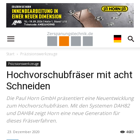
Start
Präzisionswerkzeuge
Präzisionswerkzeuge
Hochvorschubfräser mit acht
Schneiden
Die Paul Horn GmbH präsentiert eine Neuentwicklung
zum Hochvorschubfräsen. Mit den Systemen DAH82
und DAH84 zeigt Horn eine neue Generation für
dieses Fräsverfahren.
23. Dezember 2020
4683