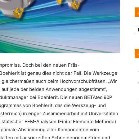
Ar
ompromiss. Doch bei den neuen Fräs-
hlerit ist genau dies nicht der Fall. Die Werkzeuge
 gleichermaßen auch beim Hochvorschubfräsen. „Wir
auf jede der beiden Anwendungen abgestimmt“,
roduktmanager bei Boehlerit. Die neuen BETAtec 90P
ogrammes von Boehlerit, das die Werkzeug- und
sterreich) in enger Zusammenarbeit mit Universitäten
 statischer FEM-Analysen (Finite Elemente Methode)
e optimale Abstimmung aller Komponenten vom
atten mit ausgereiften Schneidengeometrien und