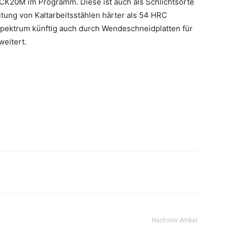
BCK20M im Programm. Diese ist auch als Schlichtsorte
itung von Kaltarbeitsstählen härter als 54 HRC
sspektrum künftig auch durch Wendeschneidplatten für
weitert.
Nächster Artikel