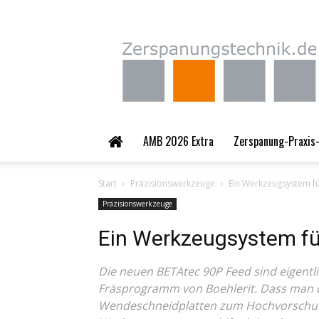
Zerspanungstechnik.
AMB 2026 Extra
Zerspanung-Praxis-
Start
Präzisionswerkzeuge
Ein Werkzeugsystem f
Präzisionswerkzeuge
Ein Werkzeugsystem f
Die neuen BETAtec 90P Feed sind eigentl
Fräsprogramm von Boehlerit. Dass man 
Wendeschneidplatten zum Hochvorschub