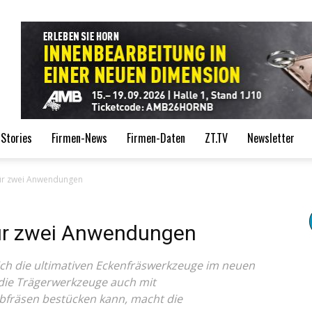
de
Stories
Firmen-News
Firmen-Daten
ZT.TV
Newsletter
ür zwei Anwendungen
ür zwei Anwendungen
ich die ultimativen Eckenfräswerkzeuge im neuen
die Trägerwerkzeuge auch mit
fräsen bestücken kann, macht die