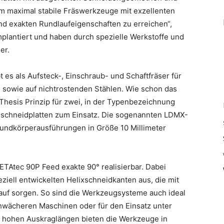
um maximal stabile Fräswerkzeuge mit exzellenten
nd exakten Rundlaufeigenschaften zu erreichen“,
implantiert und haben durch spezielle Werkstoffe und
er.
 es als Aufsteck-, Einschraub- und Schaftfräser für
 sowie auf nichtrostenden Stählen. Wie schon das
 Thesis Prinzip für zwei, in der Typenbezeichnung
schneidplatten zum Einsatz. Die sogenannten LDMX-
rundkörperausführungen in Größe 10 Millimeter
BETAtec 90P Feed exakte 90° realisierbar. Dabei
ziell entwickelten Helixschneidkanten aus, die mit
Lauf sorgen. So sind die Werkzeugsysteme auch ideal
hwächeren Maschinen oder für den Einsatz unter
i hohen Auskraglängen bieten die Werkzeuge in