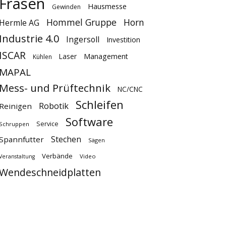
Fräsen
Hausmesse
Gewinden
Hommel Gruppe
Horn
Hermle AG
Industrie 4.0
Ingersoll
Investition
ISCAR
Laser
Management
Kühlen
MAPAL
Mess- und Prüftechnik
NC/CNC
Schleifen
Robotik
Reinigen
Software
Service
Schruppen
Stechen
Spannfutter
Sägen
Verbände
Video
Veranstaltung
Wendeschneidplatten