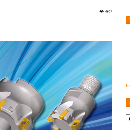
4907
Ka
Ka