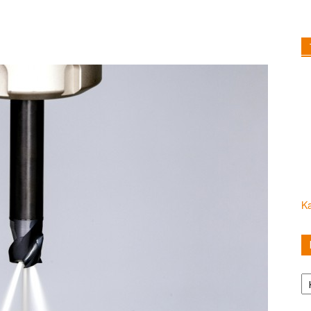
Ka
Ka