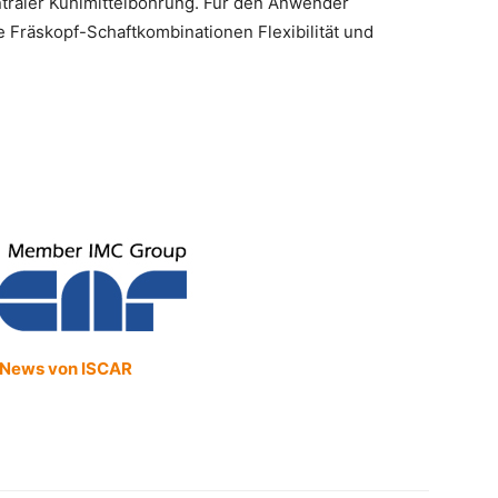
traler Kühlmittelbohrung. Für den Anwender
e Fräskopf-Schaftkombinationen Flexibilität und
News von ISCAR