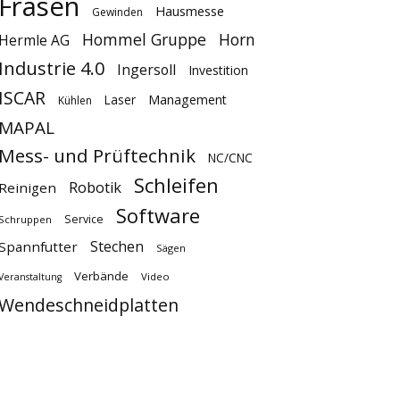
Fräsen
Hausmesse
Gewinden
Hommel Gruppe
Horn
Hermle AG
Industrie 4.0
Ingersoll
Investition
ISCAR
Laser
Management
Kühlen
MAPAL
Mess- und Prüftechnik
NC/CNC
Schleifen
Robotik
Reinigen
Software
Service
Schruppen
Stechen
Spannfutter
Sägen
Verbände
Video
Veranstaltung
Wendeschneidplatten