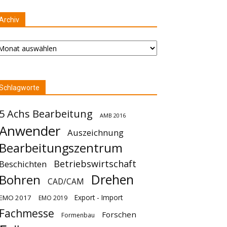
Archiv
chiv
Schlagworte
5 Achs Bearbeitung
AMB 2016
Anwender
Auszeichnung
Bearbeitungszentrum
Betriebswirtschaft
Beschichten
Drehen
Bohren
CAD/CAM
Export - Import
EMO 2017
EMO 2019
Fachmesse
Forschen
Formenbau