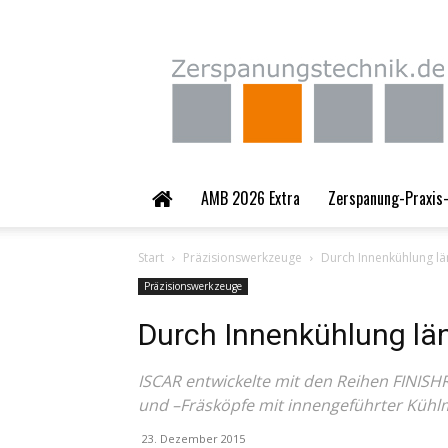
Zerspanungstechnik.
AMB 2026 Extra
Zerspanung-Praxis-
Start
Präzisionswerkzeuge
Durch Innenkühlung lä
Präzisionswerkzeuge
Durch Innenkühlung län
ISCAR entwickelte mit den Reihen FINIS
und –Fräsköpfe mit innengeführter Kühlm
23. Dezember 2015