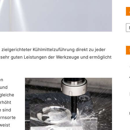
Ar
zielgerichteter Kühlmittelzuführung direkt zu jeder
ts sehr guten Leistungen der Werkzeuge und ermöglicht
en
 und
gleiche
erhöht
e sind
ornsorte
weist