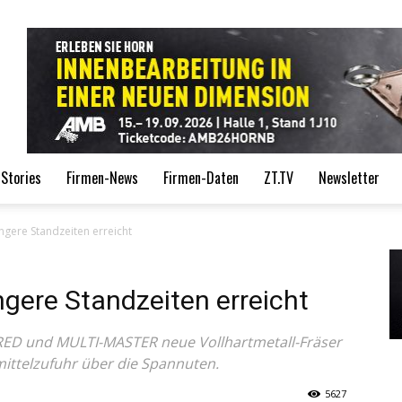
de
Stories
Firmen-News
Firmen-Daten
ZT.TV
Newsletter
ngere Standzeiten erreicht
gere Standzeiten erreicht
HRED und MULTI-MASTER neue Vollhartmetall-Fräser
ittelzufuhr über die Spannuten.
5627