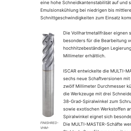
eine hohe Schneidkantenstabilität auf und s
Emulsionskühlung bei niedrigen bis mittler
Schnittgeschwindigkeiten zum Einsatz ko
Die Vollhartmetallfräser eignen 
besonders für die Bearbeitung v
hochhitzebeständigen Legierung
Millimeter erhältlich.
ISCAR entwickelte die MULTI-M
sechs neue Schaftversionen mit
zwölf Millimeter Durchmesser kü
die Werkzeuge mit drei Schneid
38-Grad-Spiralwinkel zum Schru
sowie exotischen Werkstoffen an
Spiralwinkel eignet sich beson
FINISHRED-
Die MULTI-MASTER-Schäfte werd
VHM-