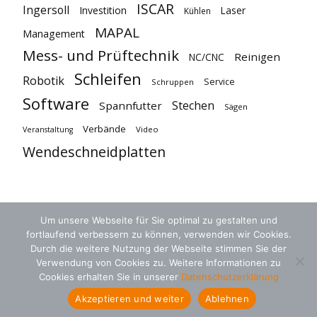
ISCAR
Ingersoll
Investition
Laser
Kühlen
MAPAL
Management
Mess- und Prüftechnik
Reinigen
NC/CNC
Schleifen
Robotik
Service
Schruppen
Software
Stechen
Spannfutter
Sägen
Verbände
Video
Veranstaltung
Wendeschneidplatten
Um unsere Webseite für Sie optimal zu gestalten und
fortlaufend verbessern zu können, verwenden wir Cookies.
Durch die weitere Nutzung der Webseite stimmen Sie der
Verwendung von Cookies zu. Weitere Informationen zu
Cookies erhalten Sie in unserer
Datenschutzerklärung
AGB
Datenschutz
Kontakt
Akzeptieren und weiter
Ablehnen
© 2018 zerspanungstechnik.de