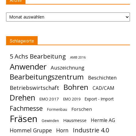
Archiv
Archiv
Schlagworte
5 Achs Bearbeitung
AMB 2016
Anwender
Auszeichnung
Bearbeitungszentrum
Beschichten
Bohren
Betriebswirtschaft
CAD/CAM
Drehen
Export - Import
EMO 2017
EMO 2019
Fachmesse
Forschen
Formenbau
Fräsen
Hermle AG
Hausmesse
Gewinden
Industrie 4.0
Hommel Gruppe
Horn