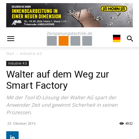
Start
Industrie 4.0
Industrie 4.0
Walter auf dem Weg zur
Smart Factory
Mit der Tool·ID-Lösung der Walter AG spart der
Anwender Zeit und gewinnt Sicherheit in seinen
Prozessen.
23. Oktober 2015
4932