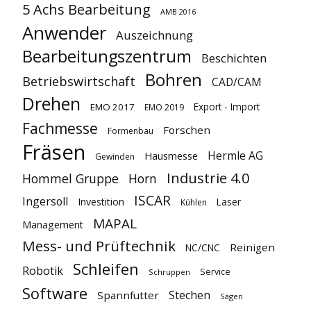
5 Achs Bearbeitung
AMB 2016
Anwender
Auszeichnung
Bearbeitungszentrum
Beschichten
Bohren
Betriebswirtschaft
CAD/CAM
Drehen
Export - Import
EMO 2017
EMO 2019
Fachmesse
Forschen
Formenbau
Fräsen
Hermle AG
Hausmesse
Gewinden
Industrie 4.0
Hommel Gruppe
Horn
ISCAR
Ingersoll
Investition
Laser
Kühlen
MAPAL
Management
Mess- und Prüftechnik
Reinigen
NC/CNC
Schleifen
Robotik
Service
Schruppen
Software
Stechen
Spannfutter
Sägen