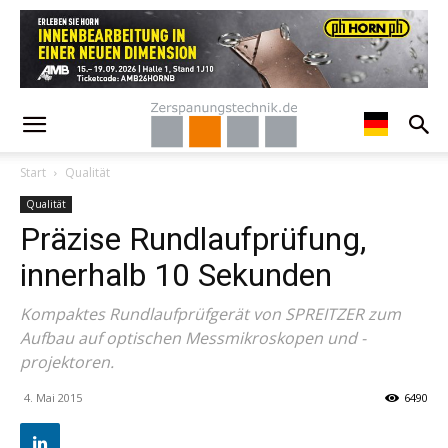
Start
Qualität
Qualität
Präzise Rundlaufprüfung,
innerhalb 10 Sekunden
Kompaktes Rundlaufprüfgerät von SPREITZER zum
Aufbau auf optischen Messmikroskopen und -
projektoren.
4. Mai 2015
6490