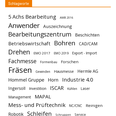
Schlagworte
5 Achs Bearbeitung
AMB 2016
Anwender
Auszeichnung
Bearbeitungszentrum
Beschichten
Bohren
Betriebswirtschaft
CAD/CAM
Drehen
Export - Import
EMO 2017
EMO 2019
Fachmesse
Forschen
Formenbau
Fräsen
Hermle AG
Hausmesse
Gewinden
Industrie 4.0
Hommel Gruppe
Horn
ISCAR
Ingersoll
Investition
Laser
Kühlen
MAPAL
Management
Mess- und Prüftechnik
Reinigen
NC/CNC
Schleifen
Robotik
Service
Schruppen