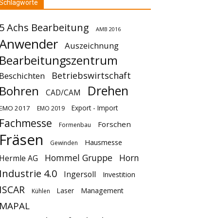
Schlagworte
5 Achs Bearbeitung
AMB 2016
Anwender
Auszeichnung
Bearbeitungszentrum
Betriebswirtschaft
Beschichten
Drehen
Bohren
CAD/CAM
Export - Import
EMO 2017
EMO 2019
Fachmesse
Forschen
Formenbau
Fräsen
Hausmesse
Gewinden
Hommel Gruppe
Horn
Hermle AG
Industrie 4.0
Ingersoll
Investition
ISCAR
Laser
Management
Kühlen
MAPAL