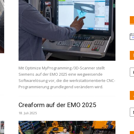
Hi
K
Mit Optimize MyProgramming /3D-Scanner stellt
Siemens auf der EMO 2025 eine wegweisende
Softwarelösung vor, die die werkstattorientierte CNC-
Programmierung grundlegend verändern wird.
Creaform auf der EMO 2025
Ar
18. Juli 2025