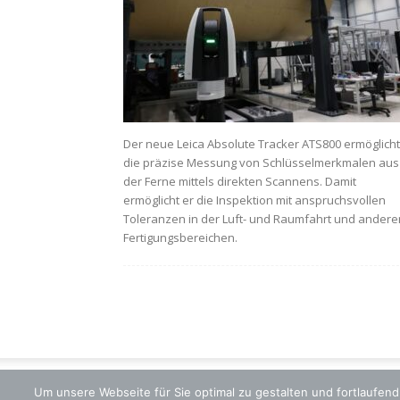
Der neue Leica Absolute Tracker ATS800 ermöglicht
die präzise Messung von Schlüsselmerkmalen aus
der Ferne mittels direkten Scannens. Damit
ermöglicht er die Inspektion mit anspruchsvollen
Toleranzen in der Luft- und Raumfahrt und andere
Fertigungsbereichen.
Um unsere Webseite für Sie optimal zu gestalten und fortlaufe