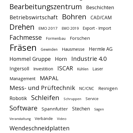
Bearbeitungszentrum
Beschichten
Bohren
Betriebswirtschaft
CAD/CAM
Drehen
Export - Import
EMO 2017
EMO 2019
Fachmesse
Forschen
Formenbau
Fräsen
Hermle AG
Hausmesse
Gewinden
Industrie 4.0
Hommel Gruppe
Horn
ISCAR
Ingersoll
Investition
Laser
Kühlen
MAPAL
Management
Mess- und Prüftechnik
Reinigen
NC/CNC
Schleifen
Robotik
Service
Schruppen
Software
Stechen
Spannfutter
Sägen
Verbände
Video
Veranstaltung
Wendeschneidplatten