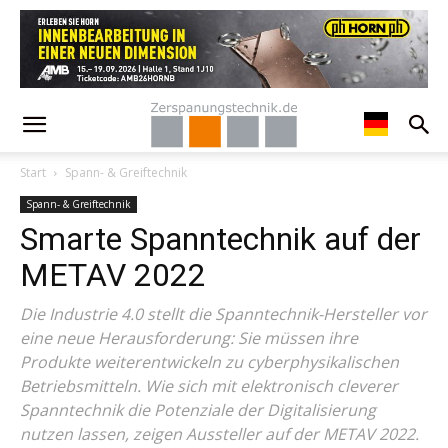
Start
Spann- & Greiftechnik
Spann- & Greiftechnik
Smarte Spanntechnik auf der
METAV 2022
Die Industrie 4.0 stellt die Spanntechnik-Hersteller vor
eine neue Herausforderung: Sie müssen ihre
Produkte weiterentwickeln zu cyberphysikalischen
Betriebsmitteln. Wie sich mit elektronisch cleverer
Spanntechnik die Potenziale der Digitalisierung
nutzen lassen, zeigen Aussteller auf der METAV 2022.