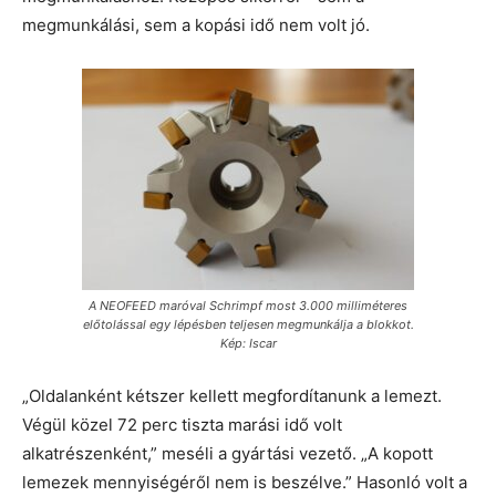
megmunkálási, sem a kopási idő nem volt jó.
A NEOFEED maróval Schrimpf most 3.000 milliméteres
előtolással egy lépésben teljesen megmunkálja a blokkot.
Kép: Iscar
„Oldalanként kétszer kellett megfordítanunk a lemezt.
Végül közel 72 perc tiszta marási idő volt
alkatrészenként,” meséli a gyártási vezető. „A kopott
lemezek mennyiségéről nem is beszélve.” Hasonló volt a