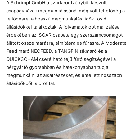
A Schrimpf GmbH a szürkeöntvényből készült
csapágyházak megmunkálásánál még volt lehetőség a
fejlődésre: a hosszú megmunkálási idők rövid
állásidőkkel találkoztak. A folyamatok optimalizálása
érdekében az ISCAR csapata egy szerszámcsomagot
állított össze marásra, simításra és fúrásra. A Moderate-
Feed maró NEOFEED, a TANGFIN síkmaró és a
QUICK3CHAM cserélhető fejű fúró segítségével a
bérgyártó gyorsabban és hatékonyabban tudja
megmunkálni az alkatrészeket, és emellett hosszabb
állásidőkből is profitál.