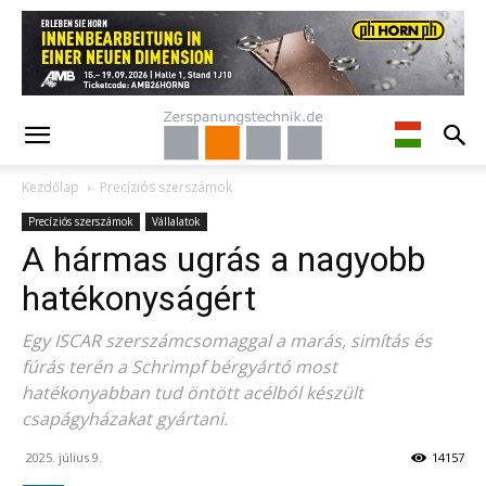
Kezdőlap
Precíziós szerszámok
Precíziós szerszámok
Vállalatok
A hármas ugrás a nagyobb
hatékonyságért
Egy ISCAR szerszámcsomaggal a marás, simítás és
fúrás terén a Schrimpf bérgyártó most
hatékonyabban tud öntött acélból készült
csapágyházakat gyártani.
2025. július 9.
14157