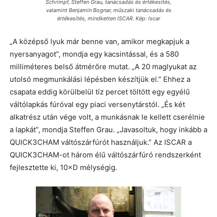
Schrimpf, Steffen Grau, tanácsadás és értékesítés,
valamint Benjamin Bognar, műszaki tanácsadás és
értékesítés, mindketten ISCAR. Kép: Iscar
„A középső lyuk már benne van, amikor megkapjuk a
nyersanyagot”, mondja egy kacsintással, és a 580
milliméteres belső átmérőre mutat. „A 20 maglyukat az
utolsó megmunkálási lépésben készítjük el.” Ehhez a
csapata eddig körülbelül tíz percet töltött egy egyélű
váltólapkás fúróval egy piaci versenytárstól. „És két
alkatrész után vége volt, a munkásnak le kellett cserélnie
a lapkát”, mondja Steffen Grau. „Javasoltuk, hogy inkább a
QUICK3CHAM váltószárfúrót használjuk.” Az ISCAR a
QUICK3CHAM-ot három élű váltószárfúró rendszerként
fejlesztette ki, 10×D mélységig.