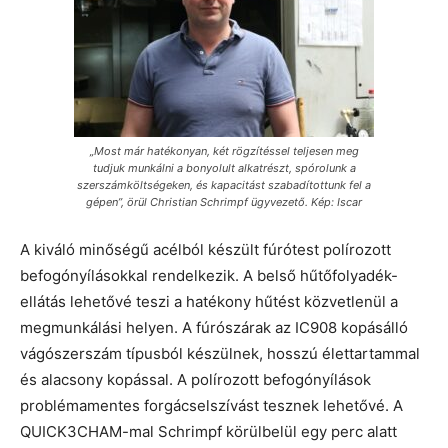
„Most már hatékonyan, két rögzítéssel teljesen meg
tudjuk munkálni a bonyolult alkatrészt, spórolunk a
szerszámköltségeken, és kapacitást szabadítottunk fel a
gépen”, örül Christian Schrimpf ügyvezető. Kép: Iscar
A kiváló minőségű acélból készült fúrótest polírozott
befogónyílásokkal rendelkezik. A belső hűtőfolyadék-
ellátás lehetővé teszi a hatékony hűtést közvetlenül a
megmunkálási helyen. A fúrószárak az IC908 kopásálló
vágószerszám típusból készülnek, hosszú élettartammal
és alacsony kopással. A polírozott befogónyílások
problémamentes forgácselszívást tesznek lehetővé. A
QUICK3CHAM-mal Schrimpf körülbelül egy perc alatt