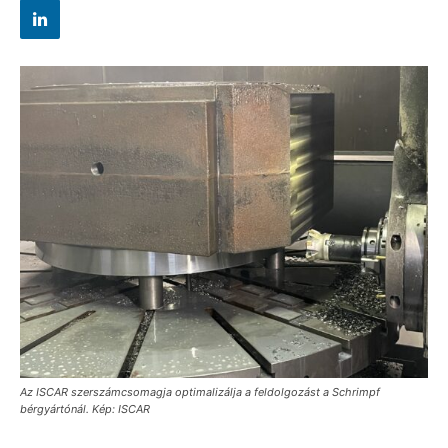
Az ISCAR szerszámcsomagja optimalizálja a feldolgozást a Schrimpf
bérgyártónál. Kép: ISCAR