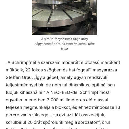
A simító forgácsolás ideje meg
négyszereződött, és jobb felületek. Kép:
Iscar
„A Schrimpfnél a szerszám moderált előtolású maróként
működik, 22 fokos szögben és hat foggal“, magyarázza
Steffen Grau. „Így a gépet, amely ugyan rendkívüli
teljesítménnyel bír, de nem túl dinamikus, optimálisan
tudjuk kihasználni.“ A NEOFEED-del Schrimpf most
egyetlen menetben 3.000 milliméteres előtolással
teljesen megmunkálja a blokkot, és ehhez mindössze 13
percre van szüksége. „Ha ezt az időt összeadjuk,
körülbelül 20 órát spórolunk meg a sorozaton“, örül