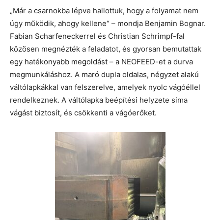
„Már a csarnokba lépve hallottuk, hogy a folyamat nem
úgy működik, ahogy kellene“ – mondja Benjamin Bognar.
Fabian Scharfeneckerrel és Christian Schrimpf-fal
közösen megnézték a feladatot, és gyorsan bemutattak
egy hatékonyabb megoldást – a NEOFEED-et a durva
megmunkáláshoz. A maró dupla oldalas, négyzet alakú
váltólapkákkal van felszerelve, amelyek nyolc vágóéllel
rendelkeznek. A váltólapka beépítési helyzete sima
vágást biztosít, és csökkenti a vágóerőket.