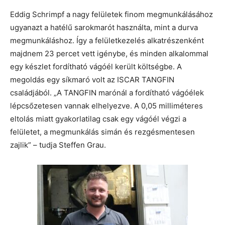
Eddig Schrimpf a nagy felületek finom megmunkálásához
ugyanazt a hatélű sarokmarót használta, mint a durva
megmunkáláshoz. Így a felületkezelés alkatrészenként
majdnem 23 percet vett igénybe, és minden alkalommal
egy készlet fordítható vágóél került költségbe. A
megoldás egy síkmaró volt az ISCAR TANGFIN
családjából. „A TANGFIN marónál a fordítható vágóélek
lépcsőzetesen vannak elhelyezve. A 0,05 milliméteres
eltolás miatt gyakorlatilag csak egy vágóél végzi a
felületet, a megmunkálás simán és rezgésmentesen
zajlik” – tudja Steffen Grau.