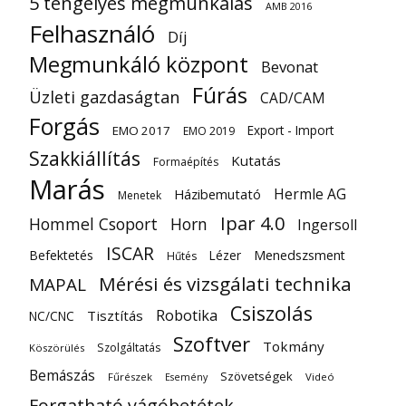
5 tengelyes megmunkálás
AMB 2016
Felhasználó
Díj
Megmunkáló központ
Bevonat
Fúrás
Üzleti gazdaságtan
CAD/CAM
Forgás
Export - Import
EMO 2017
EMO 2019
Szakkiállítás
Kutatás
Formaépítés
Marás
Hermle AG
Házibemutató
Menetek
Ipar 4.0
Hommel Csoport
Horn
Ingersoll
ISCAR
Befektetés
Lézer
Menedszsment
Hűtés
Mérési és vizsgálati technika
MAPAL
Csiszolás
Robotika
Tisztítás
NC/CNC
Szoftver
Tokmány
Szolgáltatás
Köszörülés
Bemászás
Szövetségek
Fűrészek
Videó
Esemény
Forgatható vágóbetétek