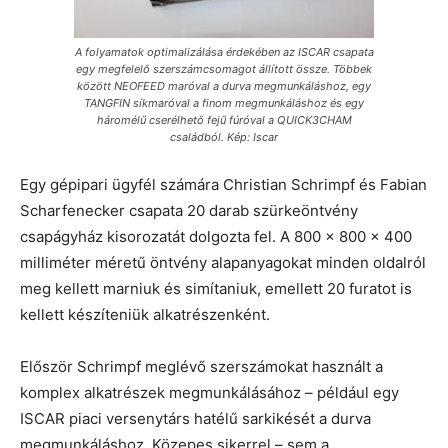
A folyamatok optimalizálása érdekében az ISCAR csapata
egy megfelelő szerszámcsomagot állított össze. Többek
között NEOFEED maróval a durva megmunkáláshoz, egy
TANGFIN síkmaróval a finom megmunkáláshoz és egy
háromélű cserélhető fejű fúróval a QUICK3CHAM
családból. Kép: Iscar
Egy gépipari ügyfél számára Christian Schrimpf és Fabian
Scharfenecker csapata 20 darab szürkeöntvény
csapágyház kisorozatát dolgozta fel. A 800 × 800 × 400
milliméter méretű öntvény alapanyagokat minden oldalról
meg kellett marniuk és simítaniuk, emellett 20 furatot is
kellett készíteniük alkatrészenként.
Először Schrimpf meglévő szerszámokat használt a
komplex alkatrészek megmunkálásához – például egy
ISCAR piaci versenytárs hatélű sarkikését a durva
megmunkáláshoz. Közepes sikerrel – sem a