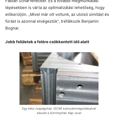
Fabian Scharfenecker. És a további megmunkálási
lépésekben is várta az optimalizálási lehetőség, hogy
előkerüljön. „Mivel már ott voltunk, az utolsó simítást és
fúrást is azonnal elvégeztük“, tréfálkozik Benjamin
Bognar.
Jobb felületek a felére csökkentett idő alatt
Egy kész csapágyház. ISCAR szerszámmegoldásaival
készült a Schrimpfnél. Kép: Iscar