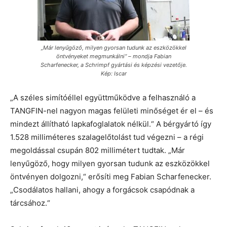
„Már lenyűgöző, milyen gyorsan tudunk az eszközökkel
öntvényeket megmunkálni“ – mondja Fabian
Scharfenecker, a Schrimpf gyártási és képzési vezetője.
Kép: Iscar
„A széles simítóéllel együttműködve a felhasználó a
TANGFIN-nel nagyon magas felületi minőséget ér el – és
mindezt állítható lapkafoglalatok nélkül.“ A bérgyártó így
1.528 milliméteres szalagelőtolást tud végezni – a régi
megoldással csupán 802 millimétert tudtak. „Már
lenyűgöző, hogy milyen gyorsan tudunk az eszközökkel
öntvényen dolgozni,“ erősíti meg Fabian Scharfenecker.
„Csodálatos hallani, ahogy a forgácsok csapódnak a
tárcsához.“