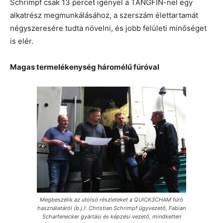
Schrimpf csak 13 percet igényel a TANGFIN-nel egy
alkatrész megmunkálásához, a szerszám élettartamát
négyszeresére tudta növelni, és jobb felületi minőséget
is elér.
Magas termelékenység háromélű fúróval
Megbeszélik az utolsó részleteket a QUICK3CHAM fúró
használatáról (b.j.): Christian Schrimpf ügyvezető, Fabian
Scharfenecker gyártási és képzési vezető, mindketten