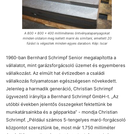
A 800 × 800 × 400 milliméteres öntvényalapanyagokat
minden oldalon meg kellett marni és simítani, emellett 20
fúrást is végeztek minden egyes darabon. Kép: Iscar
1960-ban Bernhard Schrimpf Senior megalapította a
vállalatot, mint garázsforgácsoló üzemet és egyemberes
vállalkozást. Az elmúlt hat évtizedben a családi
vállalkozás folyamatosan egészségesen növekedett.
Jelenleg a harmadik generáció, Christian Schrimpf
ügyvezető irányítja a Bernhard Schrimpf GmbH-t. „Az
utóbbi években jelentős összegeket fektettünk be
munkatársainkba és a gépparkba” - mondja Christian
Schrimpf. „Például számos 5-tengelyes maró-forgácsoló
központot szereztünk be, most már 1.750 milliméter