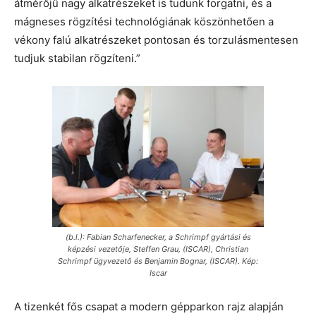
átmérőjű nagy alkatrészeket is tudunk forgatni, és a
mágneses rögzítési technológiának köszönhetően a
vékony falú alkatrészeket pontosan és torzulásmentesen
tudjuk stabilan rögzíteni.”
(b.l.): Fabian Scharfenecker, a Schrimpf gyártási és
képzési vezetője, Steffen Grau, (ISCAR), Christian
Schrimpf ügyvezető és Benjamin Bognar, (ISCAR). Kép:
Iscar
A tizenkét fős csapat a modern gépparkon rajz alapján