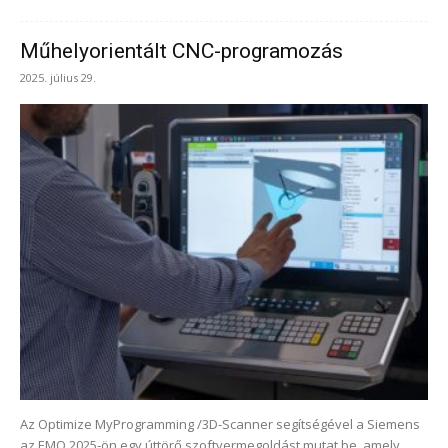
Műhelyorientált CNC-programozás
2025. július 29.
Az Optimize MyProgramming /3D-Scanner segítségével a Siemens
az EMO 2025-ön egy úttörő szoftvermegoldást mutat be, amely