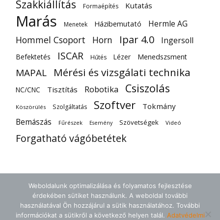
Szakkiállítás
Kutatás
Formaépítés
Marás
Hermle AG
Házibemutató
Menetek
Ipar 4.0
Hommel Csoport
Horn
Ingersoll
ISCAR
Befektetés
Lézer
Menedszsment
Hűtés
Mérési és vizsgálati technika
MAPAL
Csiszolás
Robotika
Tisztítás
NC/CNC
Szoftver
Tokmány
Szolgáltatás
Köszörülés
Bemászás
Szövetségek
Fűrészek
Videó
Esemény
Forgatható vágóbetétek
Weboldalunk optimalizálása és folyamatos fejlesztése
érdekében sütiket használunk. A weboldal további
használatával Ön hozzájárul a sütik használatához. További
információkat a sütikről a következő helyen talál.
Adatvédelmi