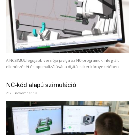
A NCSIMUL legújabb verziója javítja az NC-programok integrált
ellenőrzését és optimalizálását a digitális iker környezetében
NC-kód alapú szimuláció
2025. november 19.