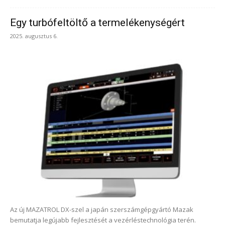
Egy turbófeltöltő a termelékenységért
2025. augusztus 6.
Az új MAZATROL DX-szel a japán szerszámgépgyártó Mazak
bemutatja legújabb fejlesztését a vezérléstechnológia terén.