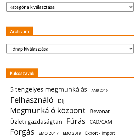
Kategóriák
Archívum
Archívum
Kulcsszavak
5 tengelyes megmunkálás
AMB 2016
Felhasználó
Díj
Megmunkáló központ
Bevonat
Fúrás
Üzleti gazdaságtan
CAD/CAM
Forgás
Export - Import
EMO 2017
EMO 2019