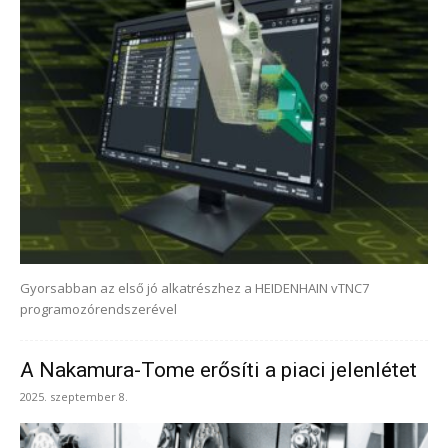
Gyorsabban az első jó alkatrészhez a HEIDENHAIN vTNC7
programozórendszerével
A Nakamura-Tome erősíti a piaci jelenlétet
2025. szeptember 8.