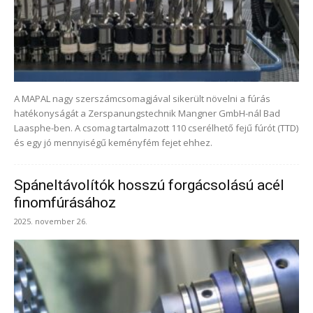
A MAPAL nagy szerszámcsomagjával sikerült növelni a fúrás
hatékonyságát a Zerspanungstechnik Mangner GmbH-nál Bad
Laasphe-ben. A csomag tartalmazott 110 cserélhető fejű fúrót (TTD)
és egy jó mennyiségű keményfém fejet ehhez.
Spáneltávolítók hosszú forgácsolású acél
finomfúrásához
2025. november 26.