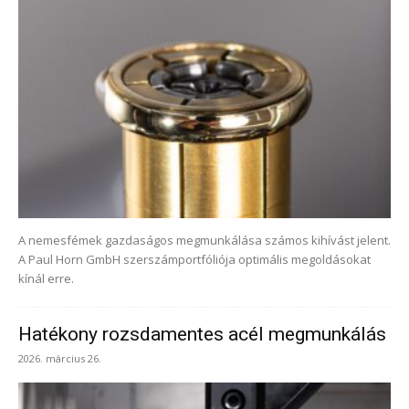
A nemesfémek gazdaságos megmunkálása számos kihívást jelent.
A Paul Horn GmbH szerszámportfóliója optimális megoldásokat
kínál erre.
Hatékony rozsdamentes acél megmunkálás
2026. március 26.