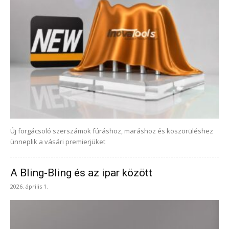
Új forgácsoló szerszámok fúráshoz, maráshoz és köszörüléshez
ünneplik a vásári premierjüket
A Bling-Bling és az ipar között
2026. április 1.