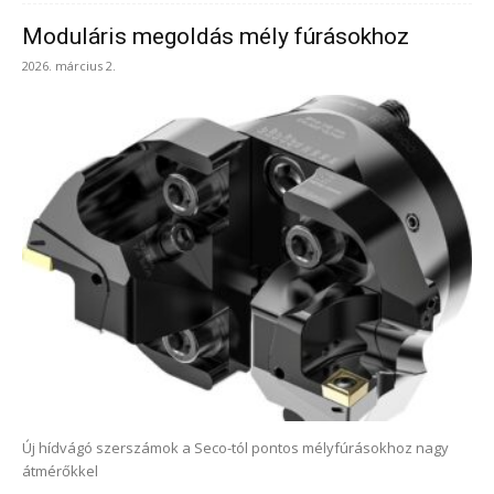
Moduláris megoldás mély fúrásokhoz
2026. március 2.
Új hídvágó szerszámok a Seco-tól pontos mélyfúrásokhoz nagy
átmérőkkel