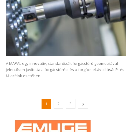
A MAPAL egy innovatív, standardizált forgácstörő geometriával
jelentősen javította a forgácstörést és a forgács eltávolítását P- és
M-acélok esetében.
1
2
3