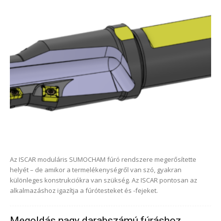
Az ISCAR moduláris SUMOCHAM fúró rendszere megerősítette
helyét – de amikor a termelékenységről van szó, gyakran
különleges konstrukciókra van szükség. Az ISCAR pontosan az
alkalmazáshoz igazítja a fúrótesteket és -fejeket.
Megoldás nagy darabszámú fúráshoz