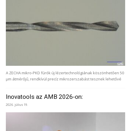
A ZECHA mikro-PKD fúrók új lézertechnológiának köszönhetően 50
μm átmérőjű, rendkívül precíz mikrozerszabást tesznek lehetővé
Inovatools az AMB 2026-on:
2026. július 19.