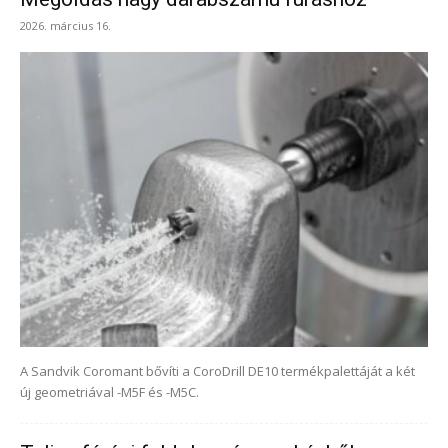
2026. március 16.
A Sandvik Coromant bővíti a CoroDrill DE10 termékpalettáját a két
új geometriával -M5F és -M5C.