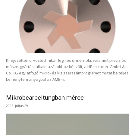
Kifejezetten orvostechnikai, légi- és űrmérnöki, valamint precíziós
műszergyártási alkalmazásokhoz készült, a HB microtec GmbH &
Co. KG egy átfogó mikro- és kis szerszámprogramot mutat be teljes
keményfém anyagból az AMB-n.
Mikrobearbeitungban mérce
2026. július 29.