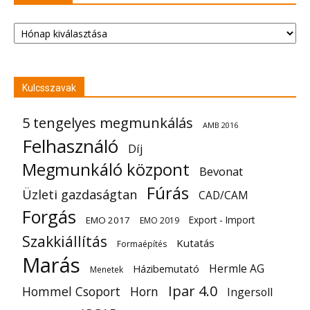
Archívum
Kulcsszavak
5 tengelyes megmunkálás
AMB 2016
Felhasználó
Díj
Megmunkáló központ
Bevonat
Fúrás
Üzleti gazdaságtan
CAD/CAM
Forgás
Export - Import
EMO 2017
EMO 2019
Szakkiállítás
Kutatás
Formaépítés
Marás
Hermle AG
Házibemutató
Menetek
Ipar 4.0
Hommel Csoport
Horn
Ingersoll