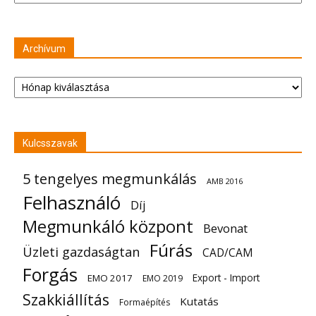
Archívum
Archívum
Kulcsszavak
5 tengelyes megmunkálás
AMB 2016
Felhasználó
Díj
Megmunkáló központ
Bevonat
Fúrás
Üzleti gazdaságtan
CAD/CAM
Forgás
Export - Import
EMO 2017
EMO 2019
Szakkiállítás
Kutatás
Formaépítés