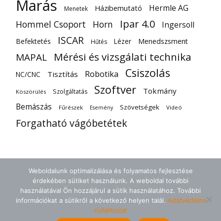
Marás
Hermle AG
Házibemutató
Menetek
Ipar 4.0
Hommel Csoport
Horn
Ingersoll
ISCAR
Befektetés
Lézer
Menedszsment
Hűtés
Mérési és vizsgálati technika
MAPAL
Csiszolás
Robotika
Tisztítás
NC/CNC
Szoftver
Tokmány
Szolgáltatás
Köszörülés
Bemászás
Szövetségek
Fűrészek
Videó
Esemény
Forgatható vágóbetétek
Weboldalunk optimalizálása és folyamatos fejlesztése
érdekében sütiket használunk. A weboldal további
használatával Ön hozzájárul a sütik használatához. További
információkat a sütikről a következő helyen talál.
Adatvédelmi
nyilatkozat
ÁSZF
Adatvédelem
Kapcsolat