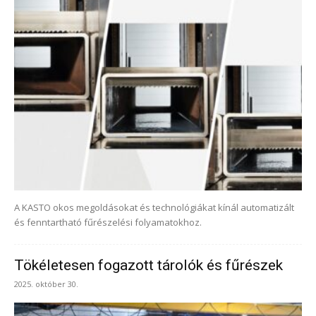
A KASTO okos megoldásokat és technológiákat kínál automatizált
és fenntartható fűrészelési folyamatokhoz.
Tökéletesen fogazott tárolók és fűrészek
2025. október 30.