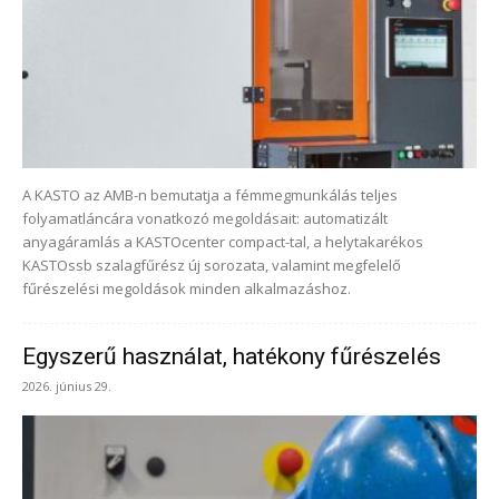
A KASTO az AMB-n bemutatja a fémmegmunkálás teljes
folyamatláncára vonatkozó megoldásait: automatizált
anyagáramlás a KASTOcenter compact-tal, a helytakarékos
KASTOssb szalagfűrész új sorozata, valamint megfelelő
fűrészelési megoldások minden alkalmazáshoz.
Egyszerű használat, hatékony fűrészelés
2026. június 29.