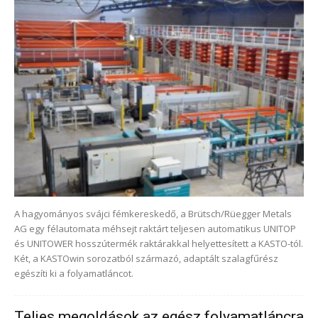
A hagyományos svájci fémkereskedő, a Brütsch/Rüegger Metals
AG egy félautomata méhsejt raktárt teljesen automatikus UNITOP
és UNITOWER hosszútermék raktárakkal helyettesített a KASTO-tól.
Két, a KASTOwin sorozatból származó, adaptált szalagfűrész
egészíti ki a folyamatláncot.
Teljes megoldások az egész folyamatláncra