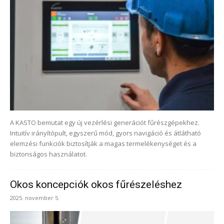
A KASTO bemutat egy új vezérlési generációt fűrészgépekhez.
Intuitív irányítópult, egyszerű mód, gyors navigáció és átlátható
elemzési funkciók biztosítják a magas termelékenységet és a
biztonságos használatot.
Okos koncepciók okos fűrészeléshez
2025. november 5.