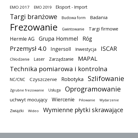
Eksport - Import
EMO 2017
EMO 2019
Targi branżowe
Badania
Budowa form
Frezowanie
Targi firmowe
Gwintowanie
Grupa Hommel
Róg
Hermle AG
Przemysł 4.0
ISCAR
Ingersoll
Inwestycja
MAPAL
Laser
Zarządzanie
Chłodzenie
Technika pomiarowa i kontrolna
Szlifowanie
Robotyka
Czyszczenie
NC/CNC
Oprogramowanie
Usługa
Zgrubne frezowanie
Wiercenie
uchwyt mocujący
Piłowanie
Wydarzenie
Wymienne płytki skrawające
Związki
Wideo