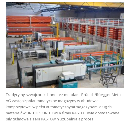
Tradycyjny szwajcarski handlarz metalami Brütsch/Rüegger Metals
AG zastąpił półautomatyczne magazyny w obudowie
kompozytowej w pełni automatycznymi magazynami długich
materiałów UNITOP i UNITOWER firmy KASTO. Dwie dostosowane
piły taśmowe z serii KASTOwin uzupełniają proces.