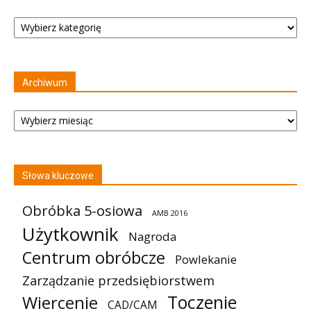
Kategorie
Archiwum
Archiwum
Słowa kluczowe
Obróbka 5-osiowa
AMB 2016
Użytkownik
Nagroda
Centrum obróbcze
Powlekanie
Zarządzanie przedsiębiorstwem
Toczenie
Wiercenie
CAD/CAM