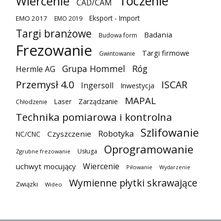
Toczenie
Wiercenie
CAD/CAM
Eksport - Import
EMO 2017
EMO 2019
Targi branżowe
Badania
Budowa form
Frezowanie
Targi firmowe
Gwintowanie
Grupa Hommel
Róg
Hermle AG
Przemysł 4.0
ISCAR
Ingersoll
Inwestycja
MAPAL
Laser
Zarządzanie
Chłodzenie
Technika pomiarowa i kontrolna
Szlifowanie
Robotyka
Czyszczenie
NC/CNC
Oprogramowanie
Usługa
Zgrubne frezowanie
Wiercenie
uchwyt mocujący
Piłowanie
Wydarzenie
Wymienne płytki skrawające
Związki
Wideo