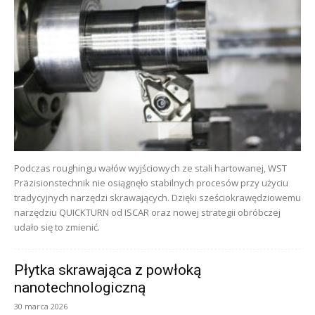
Podczas roughingu wałów wyjściowych ze stali hartowanej, WST
Präzisionstechnik nie osiągnęło stabilnych procesów przy użyciu
tradycyjnych narzędzi skrawających. Dzięki sześciokrawędziowemu
narzędziu QUICKTURN od ISCAR oraz nowej strategii obróbczej
udało się to zmienić.
Płytka skrawająca z powłoką
nanotechnologiczną
30 marca 2026