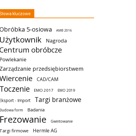
Słowa kluczowe
Obróbka 5-osiowa
AMB 2016
Użytkownik
Nagroda
Centrum obróbcze
Powlekanie
Zarządzanie przedsiębiorstwem
Wiercenie
CAD/CAM
Toczenie
EMO 2017
EMO 2019
Targi branżowe
Eksport - Import
Badania
Budowa form
Frezowanie
Gwintowanie
Hermle AG
Targi firmowe