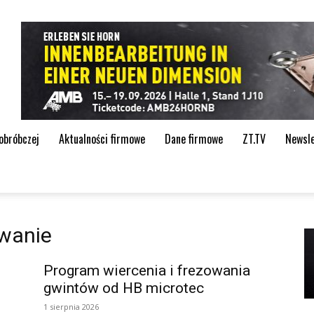
de
 obróbczej
Aktualności firmowe
Dane firmowe
ZT.TV
Newsle
owanie
Program wiercenia i frezowania
gwintów od HB microtec
1 sierpnia 2026