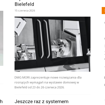
Bielefeld
15 czerwca 2026
DMG MORI zaprezentuje nowe rozwiązania dla
rosnących wymagań na wystawie domowej w
Bielefeld od 23 do 26 czerwca 2026.
ch
Jeszcze raz z systemem