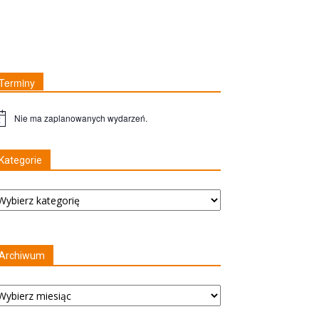
Terminy
Nie ma zaplanowanych wydarzeń.
waga
Kategorie
tegorie
Archiwum
rchiwum