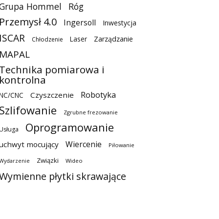
Grupa Hommel
Róg
Przemysł 4.0
Ingersoll
Inwestycja
ISCAR
Laser
Zarządzanie
Chłodzenie
MAPAL
Technika pomiarowa i
kontrolna
Robotyka
Czyszczenie
NC/CNC
Szlifowanie
Zgrubne frezowanie
Oprogramowanie
Usługa
Wiercenie
uchwyt mocujący
Piłowanie
Związki
Wideo
Wydarzenie
Wymienne płytki skrawające