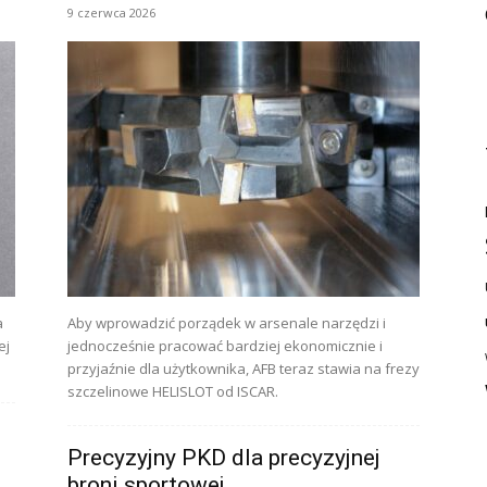
9 czerwca 2026
a
Aby wprowadzić porządek w arsenale narzędzi i
ej
jednocześnie pracować bardziej ekonomicznie i
przyjaźnie dla użytkownika, AFB teraz stawia na frezy
szczelinowe HELISLOT od ISCAR.
Precyzyjny PKD dla precyzyjnej
broni sportowej