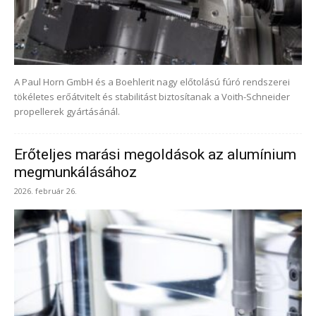
A Paul Horn GmbH és a Boehlerit nagy előtolású fúró rendszerei
tökéletes erőátvitelt és stabilitást biztosítanak a Voith-Schneider
propellerek gyártásánál.
Erőteljes marási megoldások az alumínium
megmunkálásához
2026. február 26.