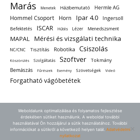
Marás
Hermle AG
Házibemutató
Menetek
Ipar 4.0
Hommel Csoport
Horn
Ingersoll
ISCAR
Befektetés
Lézer
Menedszsment
Hűtés
Mérési és vizsgálati technika
MAPAL
Csiszolás
Robotika
Tisztítás
NC/CNC
Szoftver
Tokmány
Szolgáltatás
Köszörülés
Bemászás
Szövetségek
Fűrészek
Videó
Esemény
Forgatható vágóbetétek
Weboldalunk optimalizálása és folyamatos fejlesztése
érdekében sütiket használunk. A weboldal további
használatával Ön hozzájárul a sütik használatához. További
információkat a sütikről a következő helyen talál.
Adatvédelmi
nyilatkozat
ÁSZF
Adatvédelem
Kapcsolat