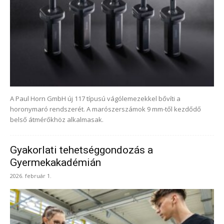
A Paul Horn GmbH új 117 típusú vágólemezekkel bővíti a
horonymaró rendszerét. A marószerszámok 9 mm-től kezdődő
belső átmérőkhöz alkalmasak.
Gyakorlati tehetséggondozás a
Gyermekakadémián
2026. február 1.