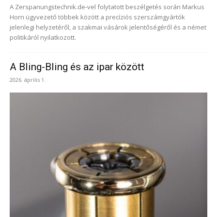
A Zerspanungstechnik.de-vel folytatott beszélgetés során Markus
Horn ügyvezető többek között a precíziós szerszámgyártók
jelenlegi helyzetéről, a szakmai vásárok jelentőségéről és a német
politikáról nyilatkozott.
A Bling-Bling és az ipar között
2026. április 1.