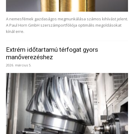
A nemesfémek gazdaságos megmunkálása számos kihívást jelent.
A Paul Horn GmbH szerszámportfóliója optimális megoldásokat
kínál erre.
Extrém időtartamú térfogat gyors
manőverezéshez
2026. március 5.