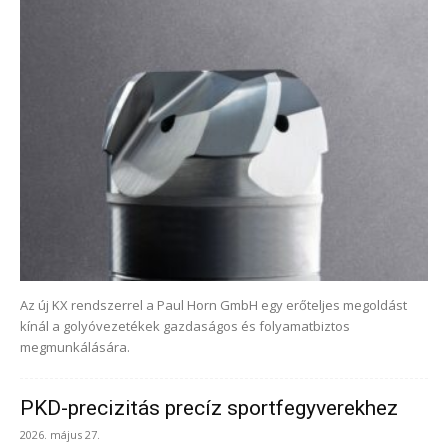
Az új KX rendszerrel a Paul Horn GmbH egy erőteljes megoldást
kínál a golyóvezetékek gazdaságos és folyamatbiztos
megmunkálására.
PKD-precizitás precíz sportfegyverekhez
2026. május 27.