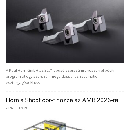
A Paul Horn GmbH az S271 típusú szerszámrendszerrel bővíti
programját egy szerszámmegoldással az Escomatic
esztergagépekhez.
Horn a Shopfloor-t hozza az AMB 2026-ra
2026. július 29.