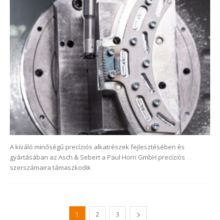
A kiváló minőségű precíziós alkatrészek fejlesztésében és
gyártásában az Asch & Sebert a Paul Horn GmbH precíziós
szerszámaira támaszkodik
1
2
3