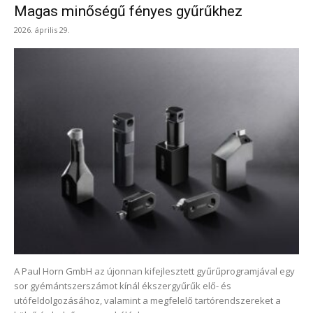
Magas minőségű fényes gyűrűkhez
2026. április 29.
A Paul Horn GmbH az újonnan kifejlesztett gyűrűprogramjával egy
sor gyémántszerszámot kínál ékszergyűrűk elő- és
utófeldolgozásához, valamint a megfelelő tartórendszereket a