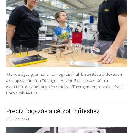
A tehetséges gyermekek támogatásának biztosítása érdekében
az alapiskolán túl a Tübingeni Hector Gyermekakadémia
együttműködik néhány képzőhellyel Tübingenben, köztük a Paul
Horn GmbH-val is.
Precíz fogazás a célzott hűtéshez
2026. január 21.