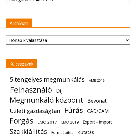
Archívum
Archívum
Kulcsszavak
5 tengelyes megmunkálás
AMB 2016
Felhasználó
Díj
Megmunkáló központ
Bevonat
Fúrás
Üzleti gazdaságtan
CAD/CAM
Forgás
Export - Import
EMO 2017
EMO 2019
Szakkiállítás
Kutatás
Formaépítés