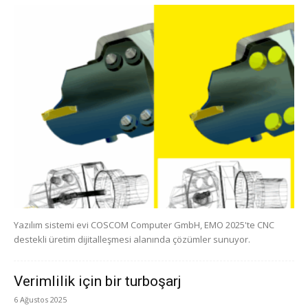
Yazılım sistemi evi COSCOM Computer GmbH, EMO 2025'te CNC
destekli üretim dijitalleşmesi alanında çözümler sunuyor.
Verimlilik için bir turboşarj
6 Ağustos 2025