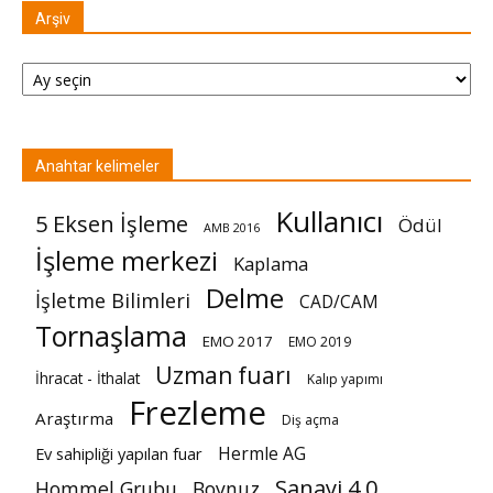
Arşiv
Arşiv
Anahtar kelimeler
Kullanıcı
5 Eksen İşleme
Ödül
AMB 2016
İşleme merkezi
Kaplama
Delme
İşletme Bilimleri
CAD/CAM
Tornaşlama
EMO 2017
EMO 2019
Uzman fuarı
İhracat - İthalat
Kalıp yapımı
Frezleme
Araştırma
Diş açma
Hermle AG
Ev sahipliği yapılan fuar
Sanayi 4.0
Hommel Grubu
Boynuz