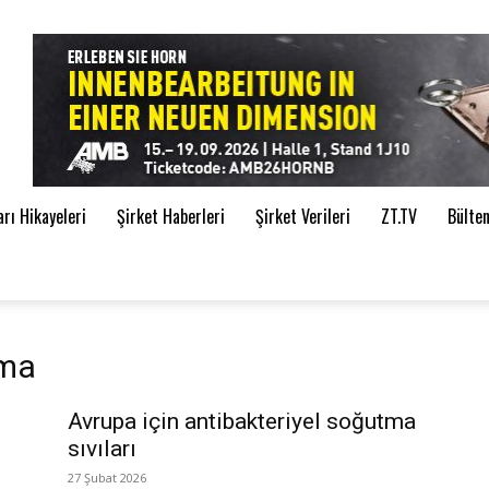
de
ı Hikayeleri
Şirket Haberleri
Şirket Verileri
ZT.TV
Bülte
tma
Avrupa için antibakteriyel soğutma
sıvıları
27 Şubat 2026