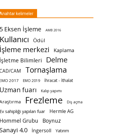
Anahtar kelimeler
5 Eksen İşleme
AMB 2016
Kullanıcı
Ödül
İşleme merkezi
Kaplama
Delme
İşletme Bilimleri
Tornaşlama
CAD/CAM
İhracat - İthalat
EMO 2017
EMO 2019
Uzman fuarı
Kalıp yapımı
Frezleme
Araştırma
Diş açma
Hermle AG
Ev sahipliği yapılan fuar
Hommel Grubu
Boynuz
Sanayi 4.0
İngersoll
Yatırım