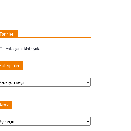
Tarihleri
Yaklaşan etkinlik yok.
t
Kategoriler
tegoriler
Arşiv
şiv