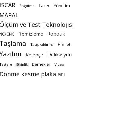
ISCAR
Lazer
Yönetim
Soğutma
MAPAL
Ölçüm ve Test Teknolojisi
Robotik
Temizleme
NC/CNC
Taşlama
Hizmet
Talaş kaldırma
Yazılım
Delikasyon
Kelepçe
Dernekler
Testere
Video
Etkinlik
Dönme kesme plakaları