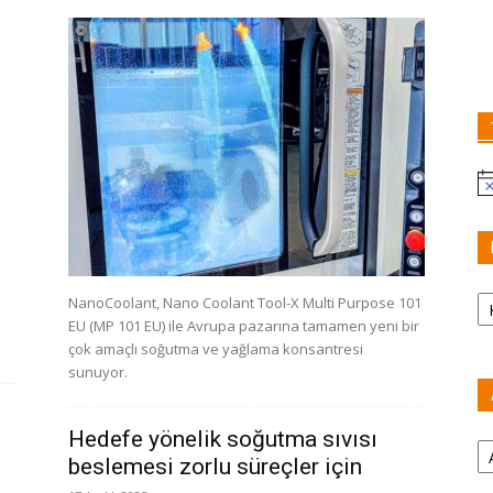
No
Ka
NanoCoolant, Nano Coolant Tool-X Multi Purpose 101
EU (MP 101 EU) ile Avrupa pazarına tamamen yeni bir
çok amaçlı soğutma ve yağlama konsantresi
sunuyor.
Hedefe yönelik soğutma sıvısı
Ar
beslemesi zorlu süreçler için