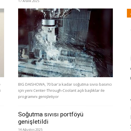
17 Aralık 2025
e
BIG DAISHOWA, 70 bar'a kadar soğutma sıvısı basıncı
i
için yeni Center-Through-Coolant açılı başlıklar ile
programını genişletiyor
Soğutma sıvısı portföyü
genişletildi
14 Ağustos 2025