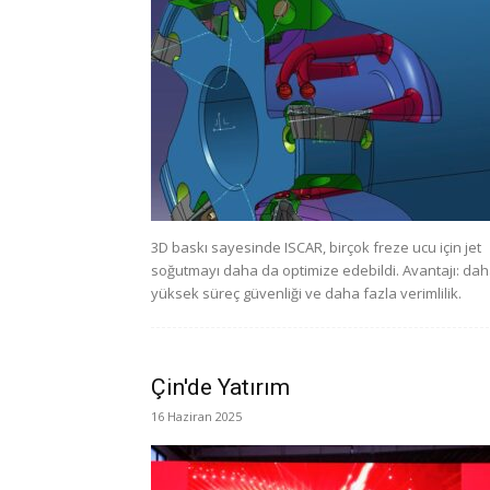
3D baskı sayesinde ISCAR, birçok freze ucu için jet
soğutmayı daha da optimize edebildi. Avantajı: da
yüksek süreç güvenliği ve daha fazla verimlilik.
Çin'de Yatırım
16 Haziran 2025