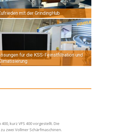
Zufrieden mit der GrindingHub
Lösungen für die KSS-Feinstfiltration und
limati­sierung
400, kurz VFS 400 vorgestellt. Die
is zu zwei Vollmer Schärfmaschinen.