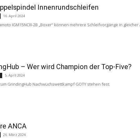
ppelspindel Innenrundschleifen
16. April 2024
amoto IGM15NCIII-2B „Boxer“ können mehrere Schleifvorgänge in gleicher
ngHub – Wer wird Champion der Top-Five?
5. April 2024
g
n zum GrindingHub Nachwuchswettkampf GOTY stehen fest.
hre ANCA
26. März 2024