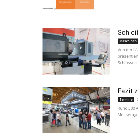
Schle
Maschinen
Von der Lä
präsentier
Schlüsseli
Fazit 
Termine
Rund 500 A
Messetage