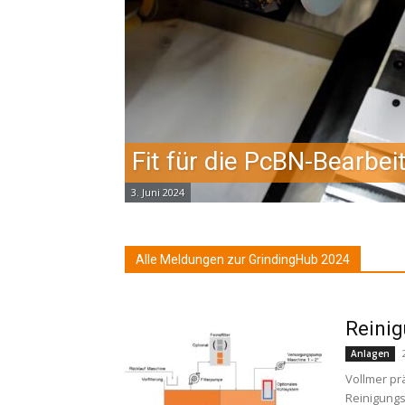
Fit für die PcBN-Bearbei
3. Juni 2024
Alle Meldungen zur GrindingHub 2024
Reinig
Anlagen
Vollmer pr
Reinigungs