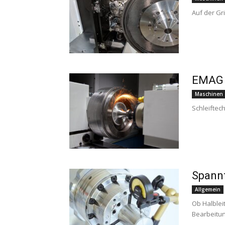
Auf der Gr
EMAG 
Maschinen
Schleiftec
Spannt
Allgemein
Ob Halblei
Bearbeitun