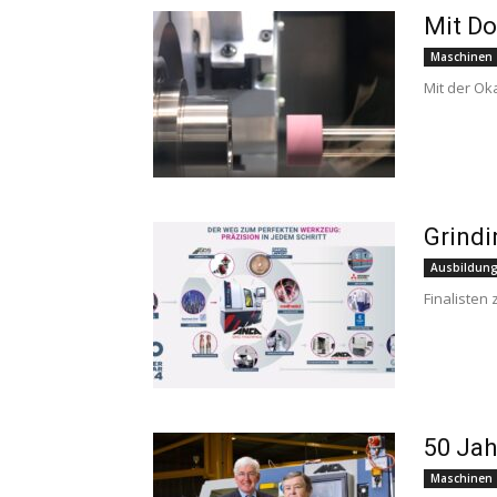
Mit Do
Maschinen
Mit der Ok
Grindi
Ausbildun
Finaliste
50 Ja
Maschinen