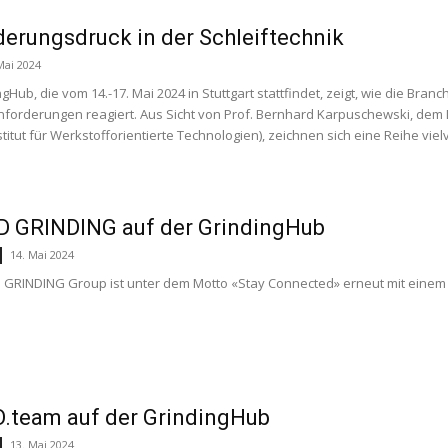
erungsdruck in der Schleiftechnik
Mai 2024
ngHub, die vom 14.-17. Mai 2024 in Stuttgart stattfindet, zeigt, wie die B
nforderungen reagiert. Aus Sicht von Prof. Bernhard Karpuschewski, dem 
nstitut für Werkstofforientierte Technologien), zeichnen sich eine Reihe v
D GRINDING auf der GrindingHub
14. Mai 2024
 GRINDING Group ist unter dem Motto «Stay Connected» erneut mit einem
.team auf der GrindingHub
13. Mai 2024