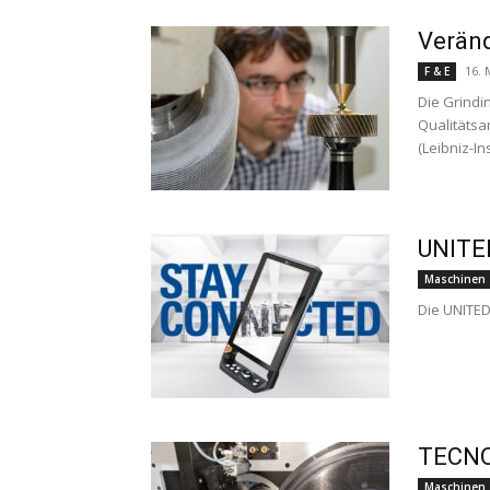
Veränd
16. 
F & E
Die Grindi
Qualitätsa
(Leibniz-I
UNITE
Maschinen
Die UNITED
TECNO
Maschinen