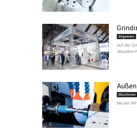
Grindi
Allgemein
Auf der Gri
aktuellen P
Außenr
Maschinen
Mit der WP