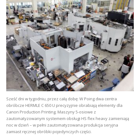
Sześć dni w tygodniu, przez całą dobę: W Poing dwa centra
obróbcze HERMLE C 650 U precyzyjnie obrabiają elementy dla
Canon Production Printing. Maszyny 5-osiowe z
zautomatyzowanym systemem obsługi HS flex heavy zamieniają
noc w dzień – w pełni zautomatyzowana produkcja seryjna
zamiast ręcznej obróbki pojedynczych części.