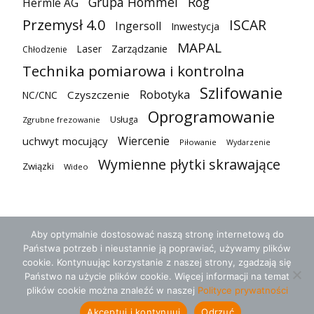
Grupa Hommel
Róg
Hermle AG
Przemysł 4.0
ISCAR
Ingersoll
Inwestycja
MAPAL
Laser
Zarządzanie
Chłodzenie
Technika pomiarowa i kontrolna
Szlifowanie
Robotyka
Czyszczenie
NC/CNC
Oprogramowanie
Usługa
Zgrubne frezowanie
Wiercenie
uchwyt mocujący
Piłowanie
Wydarzenie
Wymienne płytki skrawające
Związki
Wideo
Aby optymalnie dostosować naszą stronę internetową do
Państwa potrzeb i nieustannie ją poprawiać, używamy plików
cookie. Kontynuując korzystanie z naszej strony, zgadzają się
Państwo na użycie plików cookie. Więcej informacji na temat
plików cookie można znaleźć w naszej
Polityce prywatności
Ogólne warunki umowy
Ochrona danych
Kontakt
Akceptuj i kontynuuj
Odrzuć