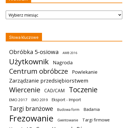
Archiwum
Słowa kluczowe
Obróbka 5-osiowa
AMB 2016
Użytkownik
Nagroda
Centrum obróbcze
Powlekanie
Zarządzanie przedsiębiorstwem
Toczenie
Wiercenie
CAD/CAM
Eksport - Import
EMO 2017
EMO 2019
Targi branżowe
Badania
Budowa form
Frezowanie
Targi firmowe
Gwintowanie