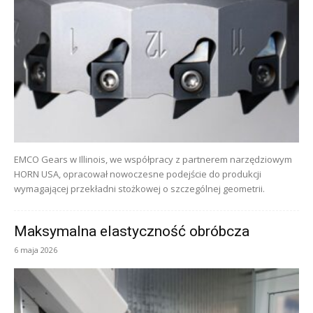
EMCO Gears w Illinois, we współpracy z partnerem narzędziowym
HORN USA, opracował nowoczesne podejście do produkcji
wymagającej przekładni stożkowej o szczególnej geometrii.
Maksymalna elastyczność obróbcza
6 maja 2026