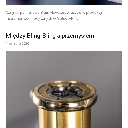
Czujniki pomiarowe Blum-Novotest w użyciu w produkcji
instrumentów medycznych w Getsch+Hiller
Między Bling-Bling a przemysłem
1 kwietnia 2026