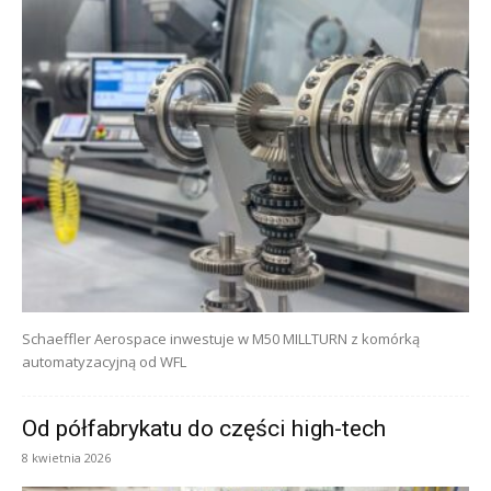
Schaeffler Aerospace inwestuje w M50 MILLTURN z komórką
automatyzacyjną od WFL
Od półfabrykatu do części high-tech
8 kwietnia 2026