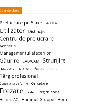
Cuvinte cheie
Prelucrare pe 5 axe
AMB 2016
Utilizator
Distincție
Centru de prelucrare
Acoperiri
Managementul afacerilor
Strunjire
Găurire
CAD/CAM
Export - Import
EMO 2017
EMO 2019
Târg profesional
Cercetare
Construcția de forme
Frezare
Târg de acasă
Filete
Hommel Gruppe
Horn
Hermle AG