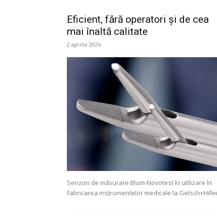
Eficient, fără operatori și de cea
mai înaltă calitate
2 aprilie 2026
Senzori de măsurare Blum-Novotest în utilizare în
fabricarea instrumentelor medicale la Getsch+Hille