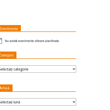
Evenimente
Nu există evenimente viitoare planificate.
tă
Categorii
tegorii
Arhivă
hivă