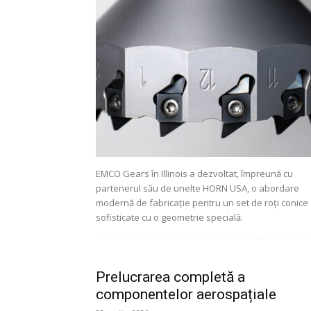
EMCO Gears în Illinois a dezvoltat, împreună cu
partenerul său de unelte HORN USA, o abordare
modernă de fabricație pentru un set de roți conice
sofisticate cu o geometrie specială.
Prelucrarea completă a
componentelor aerospațiale