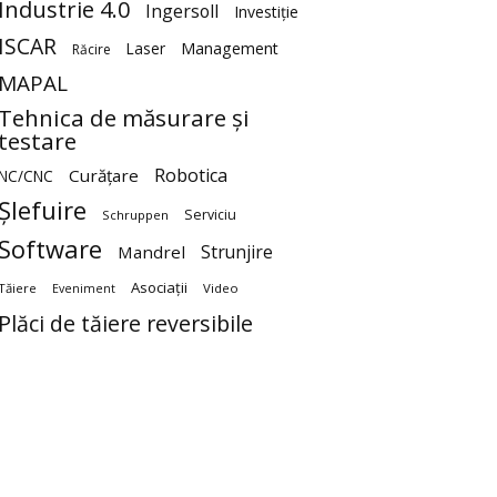
Industrie 4.0
Ingersoll
Investiție
ISCAR
Laser
Management
Răcire
MAPAL
Tehnica de măsurare și
testare
Robotica
Curățare
NC/CNC
Șlefuire
Serviciu
Schruppen
Software
Strunjire
Mandrel
Asociații
Tăiere
Video
Eveniment
Plăci de tăiere reversibile