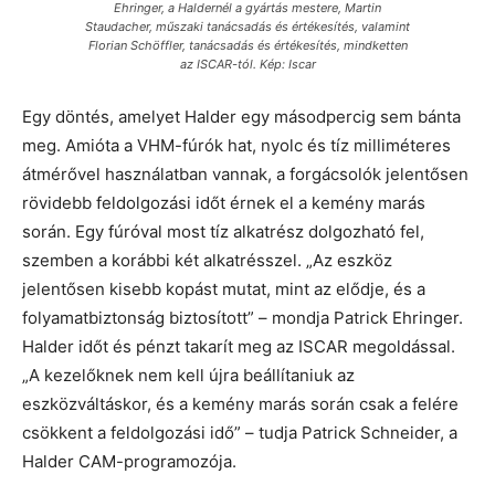
Ehringer, a Haldernél a gyártás mestere, Martin
Staudacher, műszaki tanácsadás és értékesítés, valamint
Florian Schöffler, tanácsadás és értékesítés, mindketten
az ISCAR-tól. Kép: Iscar
Egy döntés, amelyet Halder egy másodpercig sem bánta
meg. Amióta a VHM-fúrók hat, nyolc és tíz milliméteres
átmérővel használatban vannak, a forgácsolók jelentősen
rövidebb feldolgozási időt érnek el a kemény marás
során. Egy fúróval most tíz alkatrész dolgozható fel,
szemben a korábbi két alkatrésszel. „Az eszköz
jelentősen kisebb kopást mutat, mint az elődje, és a
folyamatbiztonság biztosított” – mondja Patrick Ehringer.
Halder időt és pénzt takarít meg az ISCAR megoldással.
„A kezelőknek nem kell újra beállítaniuk az
eszközváltáskor, és a kemény marás során csak a felére
csökkent a feldolgozási idő” – tudja Patrick Schneider, a
Halder CAM-programozója.