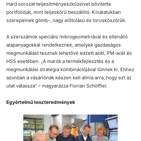
Hard sorozat teljesítményeszközeivel bővítette
portfólióját, mint teljeskörű beszállító. Kínálatukban
szerepelnek gömb-, nagy előtolású és torusköszörűk.
A szerszámok speciális mikrogeometriával és ellenálló
alapanyagokkal rendelkeznek, amelyek gazdaságos
megmunkálást tesznek lehetővé edzett acél, PM-acél és
HSS esetében. „A marók a termékfejlesztés és a
megmunkálási stratégia kombinációjával tűnnek ki. Ehhez
azonban a vásárlónak készen kell állnia arra, hogy ezt az
utat válassza” – magyarázza Florian Schöffler.
Egyértelmű teszteredmények