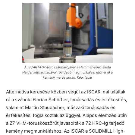
A ISCAR VHM-toroszármarójával a Hammer-specialista
Halder kétharmadával rövidebb megmunkálási időt ér el a
kemény marás során. Kép: Iscar
Alternatíva keresése közben végül az ISCAR-nál találtak
rá a svábok. Florian Schöffler, tanácsadás és értékesítés,
valamint Martin Staudacher, műszaki tanácsadás és
értékesítés, foglalkoztak az üggyel. Alapos elemzés után
a Z7 VHM-torusköszörűt javasolták a 72 HRC-ig terjedő
kemény megmunkáláshoz. Az ISCAR a SOLIDMILL High-