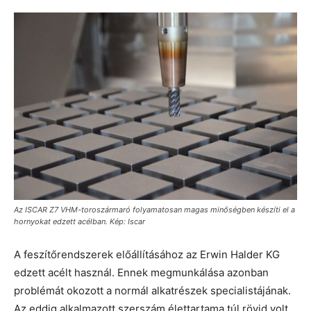
Az ISCAR Z7 VHM-toroszármaró folyamatosan magas minőségben készíti el a
hornyokat edzett acélban. Kép: Iscar
A feszítőrendszerek előállításához az Erwin Halder KG
edzett acélt használ. Ennek megmunkálása azonban
problémát okozott a normál alkatrészek specialistájának.
Az eddig alkalmazott szerszám élettartama túl rövid volt,