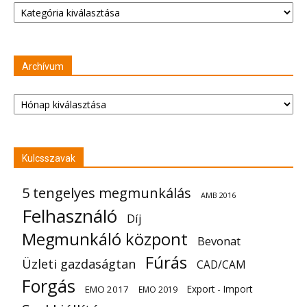
Archívum
Archívum
Kulcsszavak
5 tengelyes megmunkálás
AMB 2016
Felhasználó
Díj
Megmunkáló központ
Bevonat
Fúrás
Üzleti gazdaságtan
CAD/CAM
Forgás
Export - Import
EMO 2017
EMO 2019