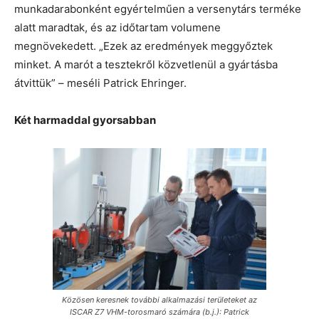
munkadarabonként egyértelműen a versenytárs terméke
alatt maradtak, és az időtartam volumene
megnövekedett. „Ezek az eredmények meggyőztek
minket. A marót a tesztekről közvetlenül a gyártásba
átvittük” – meséli Patrick Ehringer.
Két harmaddal gyorsabban
Közösen keresnek további alkalmazási területeket az
ISCAR Z7 VHM-torosmaró számára (b.j.): Patrick