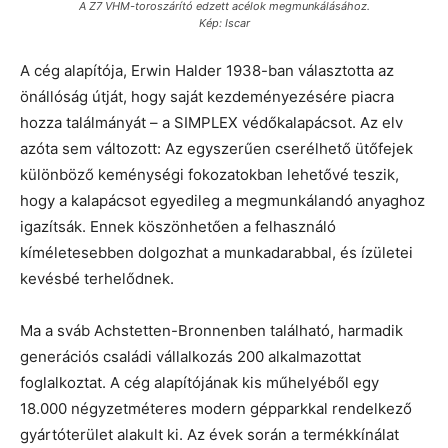
A Z7 VHM-toroszárító edzett acélok megmunkálásához.
Kép: Iscar
A cég alapítója, Erwin Halder 1938-ban választotta az
önállóság útját, hogy saját kezdeményezésére piacra
hozza találmányát – a SIMPLEX védőkalapácsot. Az elv
azóta sem változott: Az egyszerűen cserélhető ütőfejek
különböző keménységi fokozatokban lehetővé teszik,
hogy a kalapácsot egyedileg a megmunkálandó anyaghoz
igazítsák. Ennek köszönhetően a felhasználó
kíméletesebben dolgozhat a munkadarabbal, és ízületei
kevésbé terhelődnek.
Ma a sváb Achstetten-Bronnenben található, harmadik
generációs családi vállalkozás 200 alkalmazottat
foglalkoztat. A cég alapítójának kis műhelyéből egy
18.000 négyzetméteres modern gépparkkal rendelkező
gyártóterület alakult ki. Az évek során a termékkínálat