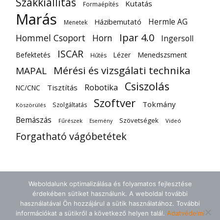
Szakkiállítás
Kutatás
Formaépítés
Marás
Hermle AG
Házibemutató
Menetek
Ipar 4.0
Hommel Csoport
Horn
Ingersoll
ISCAR
Befektetés
Lézer
Menedszsment
Hűtés
Mérési és vizsgálati technika
MAPAL
Csiszolás
Robotika
Tisztítás
NC/CNC
Szoftver
Tokmány
Szolgáltatás
Köszörülés
Bemászás
Szövetségek
Fűrészek
Videó
Esemény
Forgatható vágóbetétek
Weboldalunk optimalizálása és folyamatos fejlesztése
érdekében sütiket használunk. A weboldal további
használatával Ön hozzájárul a sütik használatához. További
információkat a sütikről a következő helyen talál.
Adatvédelmi