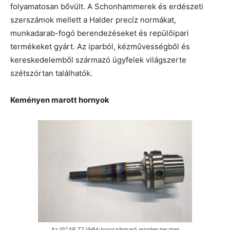
folyamatosan bővült. A Schonhammerek és erdészeti
szerszámok mellett a Halder precíz normákat,
munkadarab-fogó berendezéseket és repülőipari
termékeket gyárt. Az iparból, kézművességből és
kereskedelemből származó ügyfelek világszerte
szétszórtan találhatók.
Keményen marott hornyok
Az ISCAR Z7 VHM-toroszármaró minden teszten