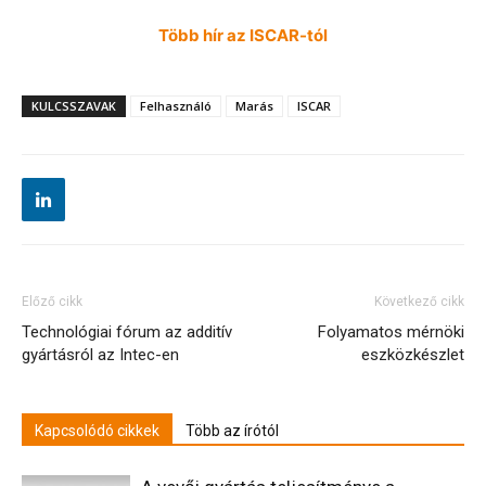
Több hír az ISCAR-tól
KULCSSZAVAK
Felhasználó
Marás
ISCAR
Előző cikk
Következő cikk
Technológiai fórum az additív
Folyamatos mérnöki
gyártásról az Intec-en
eszközkészlet
Kapcsolódó cikkek
Több az írótól