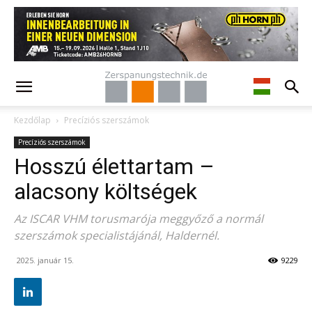
Kezdőlap
Precíziós szerszámok
Precíziós szerszámok
Hosszú élettartam –
alacsony költségek
Az ISCAR VHM torusmarója meggyőző a normál
szerszámok specialistájánál, Haldernél.
2025. január 15.
9229