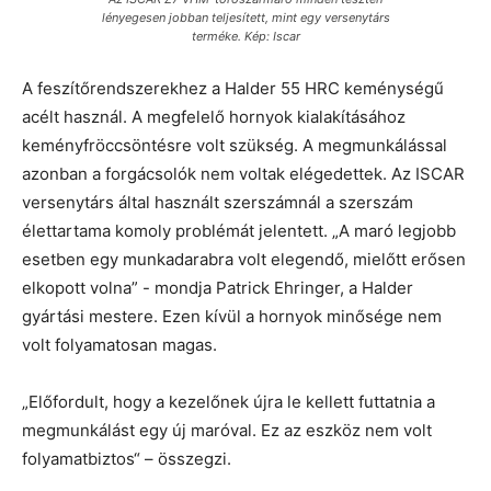
lényegesen jobban teljesített, mint egy versenytárs
terméke. Kép: Iscar
A feszítőrendszerekhez a Halder 55 HRC keménységű
acélt használ. A megfelelő hornyok kialakításához
keményfröccsöntésre volt szükség. A megmunkálással
azonban a forgácsolók nem voltak elégedettek. Az ISCAR
versenytárs által használt szerszámnál a szerszám
élettartama komoly problémát jelentett. „A maró legjobb
esetben egy munkadarabra volt elegendő, mielőtt erősen
elkopott volna” - mondja Patrick Ehringer, a Halder
gyártási mestere. Ezen kívül a hornyok minősége nem
volt folyamatosan magas.
„Előfordult, hogy a kezelőnek újra le kellett futtatnia a
megmunkálást egy új maróval. Ez az eszköz nem volt
folyamatbiztos“ – összegzi.