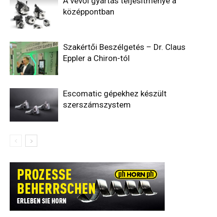
A vevői gyártás teljesítménye a
középpontban
Szakértői Beszélgetés – Dr. Claus
Eppler a Chiron-tól
Escomatic gépekhez készült
szerszámszystem