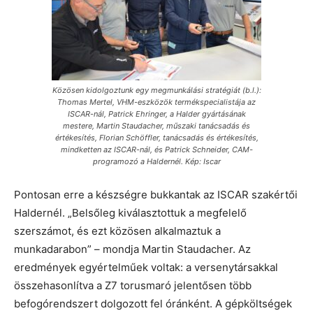
Közösen kidolgoztunk egy megmunkálási stratégiát (b.l.):
Thomas Mertel, VHM-eszközök termékspecialistája az
ISCAR-nál, Patrick Ehringer, a Halder gyártásának
mestere, Martin Staudacher, műszaki tanácsadás és
értékesítés, Florian Schöffler, tanácsadás és értékesítés,
mindketten az ISCAR-nál, és Patrick Schneider, CAM-
programozó a Haldernél. Kép: Iscar
Pontosan erre a készségre bukkantak az ISCAR szakértői
Haldernél. „Belsőleg kiválasztottuk a megfelelő
szerszámot, és ezt közösen alkalmaztuk a
munkadarabon” – mondja Martin Staudacher. Az
eredmények egyértelműek voltak: a versenytársakkal
összehasonlítva a Z7 torusmaró jelentősen több
befogórendszert dolgozott fel óránként. A gépköltségek