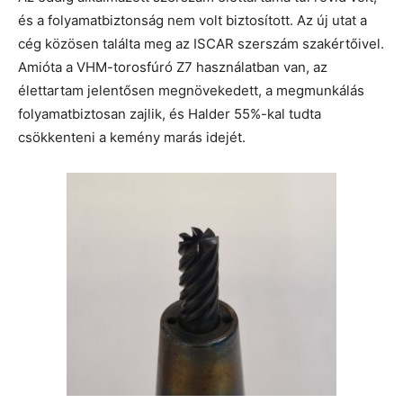
és a folyamatbiztonság nem volt biztosított. Az új utat a
cég közösen találta meg az ISCAR szerszám szakértőivel.
Amióta a VHM-torosfúró Z7 használatban van, az
élettartam jelentősen megnövekedett, a megmunkálás
folyamatbiztosan zajlik, és Halder 55%-kal tudta
csökkenteni a kemény marás idejét.