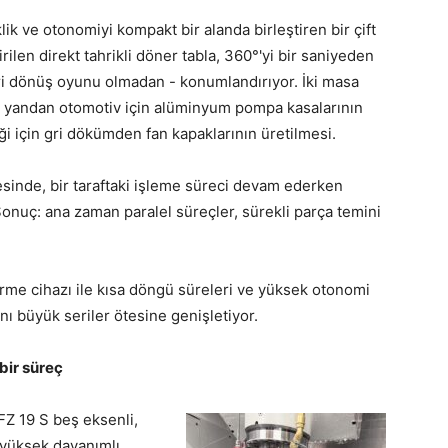
ik ve otonomiyi kompakt bir alanda birleştiren bir çift
irilen direkt tahrikli döner tabla, 360°'yi bir saniyeden
ri dönüş oyunu olmadan - konumlandırıyor. İki masa
bir yandan otomotiv için alüminyum pompa kasalarının
i için gri dökümden fan kapaklarının üretilmesi.
esinde, bir taraftaki işleme süreci devam ederken
Sonuç: ana zaman paralel süreçler, sürekli parça temini
rme cihazı ile kısa döngü süreleri ve yüksek otonomi
nı büyük seriler ötesine genişletiyor.
 bir süreç
FZ 19 S beş eksenli,
 yüksek dayanımlı