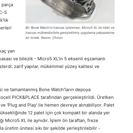
r parça
BC-5
'lık
erleri
Bir 'Bone Watch'ın hassas işlenmesi, Micro5 XL ile tıbbi ve
hassas mühendislikte genişletilmiş uygulama yelpazesine
bir örnek. Resim: Chiron
kaç yan
 kasası ve bilezik - Micro5 XL'in 5 eksenli eşzamanlı
erdi: zarif yapılar, mükemmel yüzey kalitesi ve
esi ve tamamlanmış Bone Watch'ların depoya
riocell PICK&PLACE tarafından gerçekleştirildi. Üretken
ve 'Plug and Play' ile hemen devreye alınabiliyor. Palet
sekliğinde 12 palet için çok kompakt bir alanda yer
ı Micro5 XL ile aynıdır. İşlem ön taraftan, freze
 üretim ünitesi sıkı bir şekilde yerleştirilebilir -