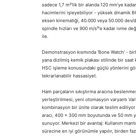
sadece 1,7 m²'lik bir alanda 120 mm'ye kada
hacimlerini işleyebiliyor - yüksek dinamik 
eksen kinematiği, 40.000 veya 50.000 dev/dk
spindle hızları ve 900 m/s³'e kadar ivme değ
ile.
Demonstrasyon kısmında 'Bone Watch' - bir
yana dizilmiş kemik plakası stilinde bir saat
HSC işleme konusundaki güçlü yönlerini göst
tekrarlanabilir hassasiyet.
Ham parçaların sıkıştırma aracına beslenm
yerleştirilmesi, yeni otomasyon varyantı Va
kombinasyon bir ünite olarak teslim ediliyor 
aracı, 400 x 300 mm boyutunda ve 50 mm yük
sunuyor. Merkezi bir avantaj: Kullanım mantığ
sürecine en iyi görünümle yapılır, birden fazla