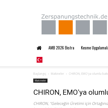
Zerspanungstechnik.
AMB 2026 Ekstra
Kesme Uygulamalar
Başlangıç
Makineler
CHIRON, EMO'ya olumlu bak
Makineler
CHIRON, EMO'ya olumlu
CHIRON, "Geleceğin Üretimi için Ortağını