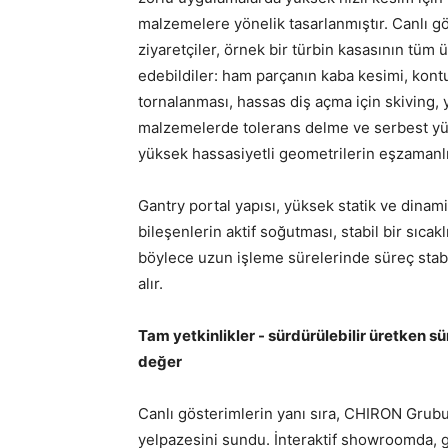
malzemelere yönelik tasarlanmıştır. Canlı 
ziyaretçiler, örnek bir türbin kasasının tüm ü
edebildiler: ham parçanın kaba kesimi, kontu
tornalanması, hassas diş açma için skiving,
malzemelerde tolerans delme ve serbest yüz
yüksek hassasiyetli geometrilerin eşzamanl
Gantry portal yapısı, yüksek statik ve dinami
bileşenlerin aktif soğutması, stabil bir sıcak
böylece uzun işleme sürelerinde süreç stabi
alır.
Tam yetkinlikler - sürdürülebilir üretken s
değer
Canlı gösterimlerin yanı sıra, CHIRON Grub
yelpazesini sundu. İnteraktif showroomda, ge