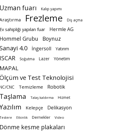
Uzman fuarı
Kalıp yapımı
Frezleme
Araştırma
Diş açma
Hermle AG
Ev sahipliği yapılan fuar
Hommel Grubu
Boynuz
Sanayi 4.0
İngersoll
Yatırım
ISCAR
Lazer
Yönetim
Soğutma
MAPAL
Ölçüm ve Test Teknolojisi
Robotik
Temizleme
NC/CNC
Taşlama
Hizmet
Talaş kaldırma
Yazılım
Delikasyon
Kelepçe
Dernekler
Testere
Video
Etkinlik
Dönme kesme plakaları