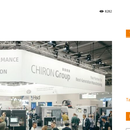
8282
T
Ka