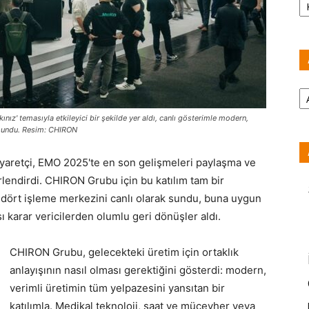
Ar
ız' temasıyla etkileyici bir şekilde yer aldı, canlı gösterimle modern,
n sundu. Resim: CHIRON
yaretçi, EMO 2025'te en son gelişmeleri paylaşma ve
erlendirdi. CHIRON Grubu için bu katılım tam bir
t, dört işleme merkezini canlı olarak sundu, buna uygun
 karar vericilerden olumlu geri dönüşler aldı.
CHIRON Grubu, gelecekteki üretim için ortaklık
anlayışının nasıl olması gerektiğini gösterdi: modern,
verimli üretimin tüm yelpazesini yansıtan bir
katılımla. Medikal teknoloji, saat ve mücevher veya