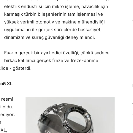
elektrik endüstrisi için mikro işleme, havacılık için
karmaşık türbin bileşenlerinin tam işlenmesi ve
yüksek verimli otomotiv ve makine mühendisliği
uygulamaları ile gerçek süreçlerde hassasiyet,
dinamizm ve süreç güvenliği deneyimlendi.
Fuarın gerçek bir ayırt edici özelliği, çünkü sadece
birkaç katılımcı gerçek freze ve freze-dönme
kilde - gösterdi.
ro5 XL
e resmi
i oldu.
 ediyor:
m
 XL,