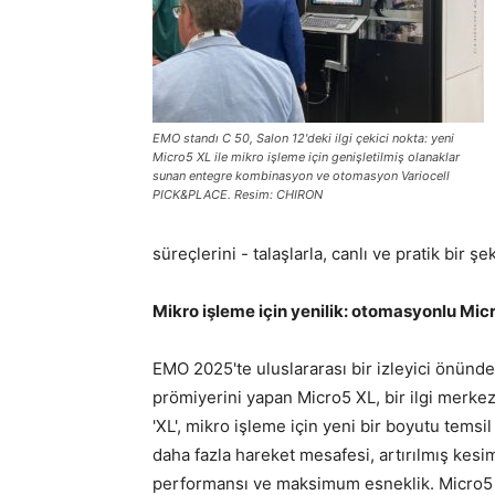
EMO standı C 50, Salon 12'deki ilgi çekici nokta: yeni
Micro5 XL ile mikro işleme için genişletilmiş olanaklar
sunan entegre kombinasyon ve otomasyon Variocell
PICK&PLACE. Resim: CHIRON
süreçlerini - talaşlarla, canlı ve pratik bir şe
Mikro işleme için yenilik: otomasyonlu Mic
EMO 2025'te uluslararası bir izleyici önünd
prömiyerini yapan Micro5 XL, bir ilgi merkez
'XL', mikro işleme için yeni bir boyutu temsil
daha fazla hareket mesafesi, artırılmış kesi
performansı ve maksimum esneklik. Micro5