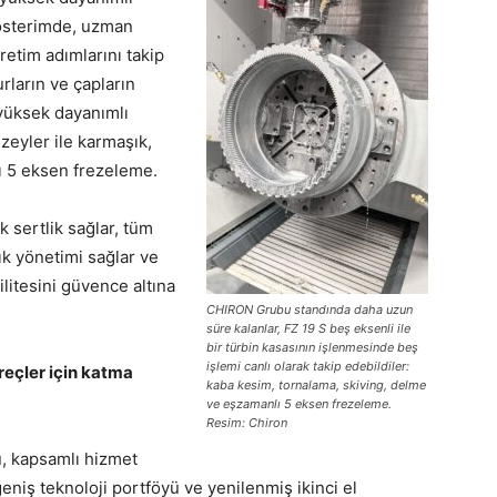
gösterimde, uzman
retim adımlarını takip
rların ve çapların
 yüksek dayanımlı
eyler ile karmaşık,
ı 5 eksen frezeleme.
k sertlik sağlar, tüm
lık yönetimi sağlar ve
litesini güvence altına
CHIRON Grubu standında daha uzun
süre kalanlar, FZ 19 S beş eksenli ile
bir türbin kasasının işlenmesinde beş
işlemi canlı olarak takip edebildiler:
üreçler için katma
kaba kesim, tornalama, skiving, delme
ve eşzamanlı 5 eksen frezeleme.
Resim: Chiron
u, kapsamlı hizmet
niş teknoloji portföyü ve yenilenmiş ikinci el