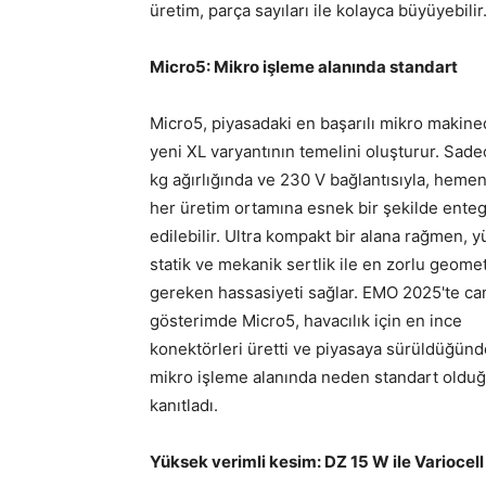
üretim, parça sayıları ile kolayca büyüyebilir
Micro5: Mikro işleme alanında standart
Micro5, piyasadaki en başarılı mikro makine
yeni XL varyantının temelini oluşturur. Sad
kg ağırlığında ve 230 V bağlantısıyla, hem
her üretim ortamına esnek bir şekilde ente
edilebilir. Ultra kompakt bir alana rağmen, 
statik ve mekanik sertlik ile en zorlu geometr
gereken hassasiyeti sağlar. EMO 2025'te can
gösterimde Micro5, havacılık için en ince
konektörleri üretti ve piyasaya sürüldüğünd
mikro işleme alanında neden standart oldu
kanıtladı.
Yüksek verimli kesim: DZ 15 W ile Variocel