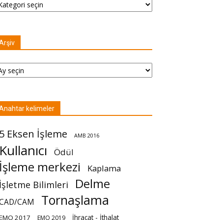
Arşiv
şiv
Anahtar kelimeler
5 Eksen İşleme
AMB 2016
Kullanıcı
Ödül
İşleme merkezi
Kaplama
Delme
İşletme Bilimleri
Tornaşlama
CAD/CAM
İhracat - İthalat
EMO 2017
EMO 2019