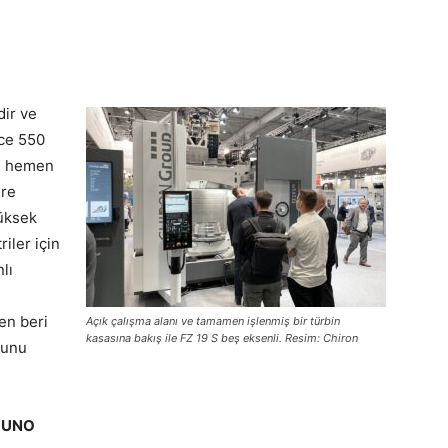
.
dir ve
ece 550
en hemen
gre
yüksek
iler için
lı
en beri
Açık çalışma alanı ve tamamen işlenmiş bir türbin
kasasına bakış ile FZ 19 S beş eksenli. Resim: Chiron
ğunu
l UNO