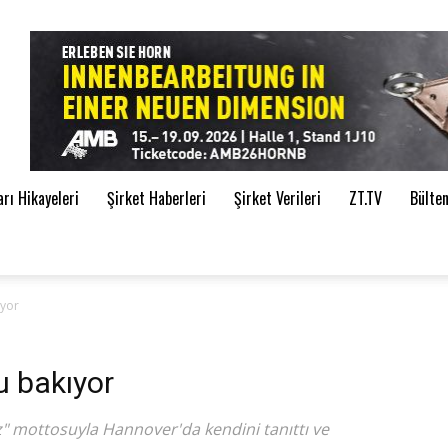
de
ı Hikayeleri
Şirket Haberleri
Şirket Verileri
ZT.TV
Bülte
ıyor
 bakıyor
z" mottosuyla Hannover'da kendini tanıttı ve