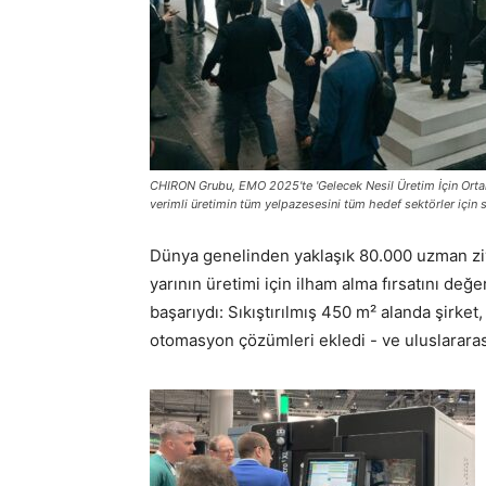
CHIRON Grubu, EMO 2025'te 'Gelecek Nesil Üretim İçin Ortakın
verimli üretimin tüm yelpazesesini tüm hedef sektörler içi
Dünya genelinden yaklaşık 80.000 uzman zi
yarının üretimi için ilham alma fırsatını değ
başarıydı: Sıkıştırılmış 450 m² alanda şirke
otomasyon çözümleri ekledi - ve uluslararası