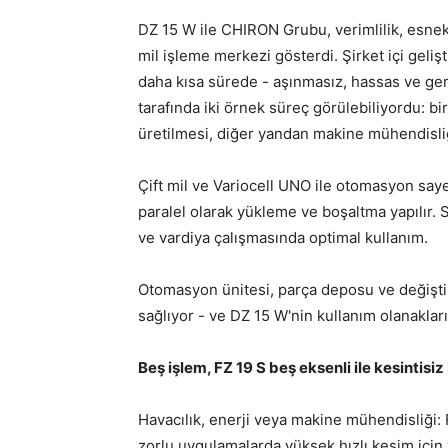
DZ 15 W ile CHIRON Grubu, verimlilik, esnekl
mil işleme merkezi gösterdi. Şirket içi gelişt
daha kısa sürede - aşınmasız, hassas ve ge
tarafında iki örnek süreç görülebiliyordu: 
üretilmesi, diğer yandan makine mühendisliğ
Çift mil ve Variocell UNO ile otomasyon say
paralel olarak yükleme ve boşaltma yapılır. 
ve vardiya çalışmasında optimal kullanım.
Otomasyon ünitesi, parça deposu ve değişti
sağlıyor - ve DZ 15 W'nin kullanım olanakları
Beş işlem, FZ 19 S beş eksenli ile kesintisiz
Havacılık, enerji veya makine mühendisliği: 
zorlu uygulamalarda yüksek hızlı kesim için