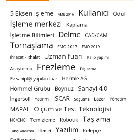
Kullanıcı
5 Eksen İşleme
Ödül
AMB 2016
İşleme merkezi
Kaplama
Delme
İşletme Bilimleri
CAD/CAM
Tornaşlama
EMO 2017
EMO 2019
Uzman fuarı
İhracat - İthalat
Kalıp yapımı
Frezleme
Araştırma
Diş açma
Hermle AG
Ev sahipliği yapılan fuar
Sanayi 4.0
Hommel Grubu
Boynuz
ISCAR
İngersoll
Yatırım
Lazer
Yönetim
Soğutma
Ölçüm ve Test Teknolojisi
MAPAL
Taşlama
Robotik
Temizleme
NC/CNC
Yazılım
Kelepçe
Hizmet
Talaş kaldırma