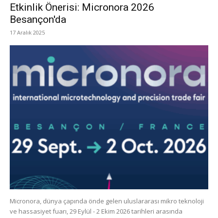
Etkinlik Önerisi: Micronora 2026
Besançon'da
17 Aralık 2025
Micronora, dünya çapında önde gelen uluslararası mikro teknoloji
ve hassasiyet fuarı, 29 Eylül - 2 Ekim 2026 tarihleri arasında