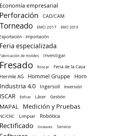
Economía empresarial
Perforación
CAD/CAM
Torneado
EMO 2017
EMO 2019
Exportación - Importación
Feria especializada
Investigar
Fabricación de moldes
Fresado
Feria de la Casa
Roscar
Hommel Gruppe
Horn
Hermle AG
Industria 4.0
Ingersoll
Inversión
ISCAR
Láser
Gestión
Enfriar
Medición y Pruebas
MAPAL
Robótica
Limpiar
NC/CNC
Rectificado
Servicio
Desbaste