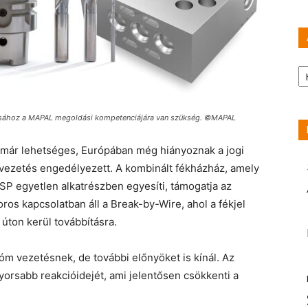
Ar
ásához a MAPAL megoldási kompetenciájára van szükség. ©MAPAL
már lehetséges, Európában még hiányoznak a jogi
 vezetés engedélyezett. A kombinált fékházház, amely
P egyetlen alkatrészben egyesíti, támogatja az
os kapcsolatban áll a Break-by-Wire, ahol a fékjel
úton kerül továbbításra.
óm vezetésnek, de további előnyöket is kínál. Az
gyorsabb reakcióidejét, ami jelentősen csökkenti a