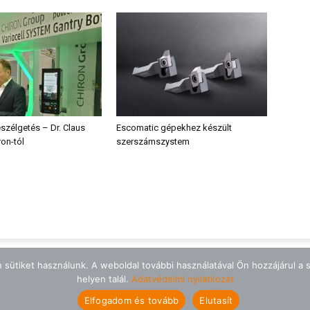
szélgetés – Dr. Claus
Escomatic gépekhez készült
ron-tól
szerszámszystem
sütiket használunk. A weboldal további használatával Ön hozzájárul a s
helyen talál.
Adatvédelmi nyilatkozat
Elfogadom és tovább
Elutasít