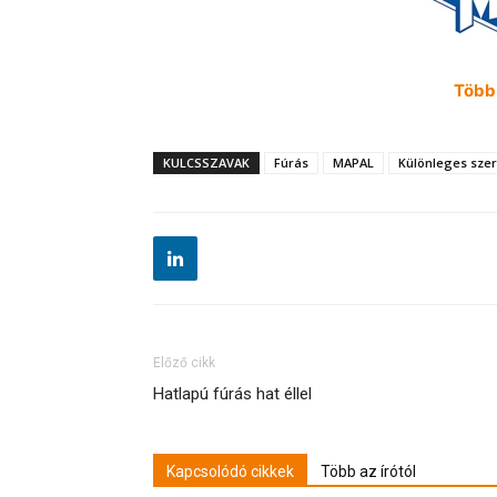
Több 
KULCSSZAVAK
Fúrás
MAPAL
Különleges sze
Előző cikk
Hatlapú fúrás hat éllel
Kapcsolódó cikkek
Több az írótól