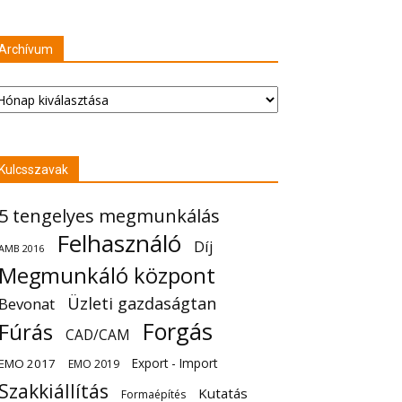
Archívum
chívum
Kulcsszavak
5 tengelyes megmunkálás
Felhasználó
Díj
AMB 2016
Megmunkáló központ
Üzleti gazdaságtan
Bevonat
Forgás
Fúrás
CAD/CAM
Export - Import
EMO 2017
EMO 2019
Szakkiállítás
Kutatás
Formaépítés