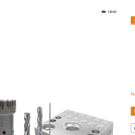
14044
Na
Ka