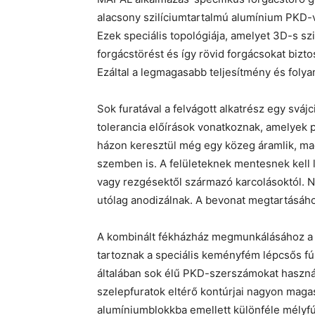
alacsony szilíciumtartalmú alumínium PKD-v
Ezek speciális topológiája, amelyet 3D-s szi
forgácstörést és így rövid forgácsokat biztos
Ezáltal a legmagasabb teljesítmény és folya
Sok furatával a felvágott alkatrész egy sváj
tolerancia előírások vonatkoznak, amelyek 
házon keresztül még egy közeg áramlik, m
szemben is. A felületeknek mentesnek kell
vagy rezgésektől származó karcolásoktól. 
utólag anodizálnak. A bevonat megtartásához
A kombinált fékházház megmunkálásához a 
tartoznak a speciális keményfém lépcsős fú
általában sok élű PKD-szerszámokat használn
szelepfuratok eltérő kontúrjai nagyon mag
alumíniumblokkba emellett különféle mélyf