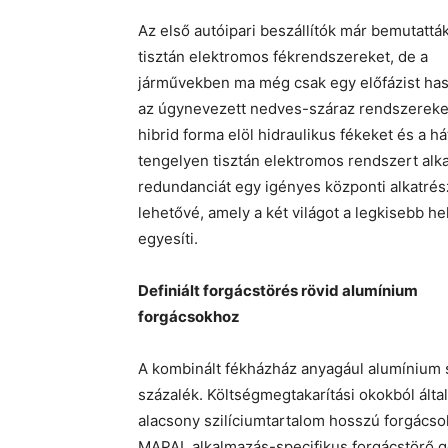
Az első autóipari beszállítók már bemutatták
tisztán elektromos fékrendszereket, de a
járművekben ma még csak egy előfázist has
az úgynevezett nedves-száraz rendszereket
hibrid forma elöl hidraulikus fékeket és a h
tengelyen tisztán elektromos rendszert alk
redundanciát egy igényes központi alkatrés
lehetővé, amely a két világot a legkisebb he
egyesíti.
Definiált forgácstörés rövid alumínium
forgácsokhoz
A kombinált fékházház anyagául alumínium 
százalék. Költségmegtakarítási okokból által
alacsony szilíciumtartalom hosszú forgács
MAPAL alkalmazás-specifikus forgácstörő g