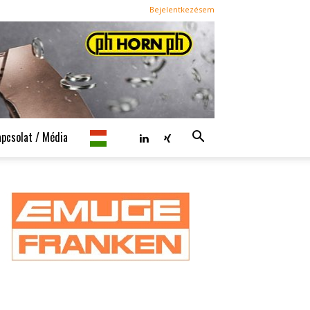
Bejelentkezésem
apcsolat / Média