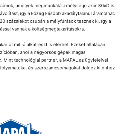
erszámok, amelyek megmunkálási mélysége akár 30xD is
távolítást, így a közeg később akadálytalanul áramolhat.
 20 százalékot csupán a mélyfúrások tesznek ki, így a
ással vannak a költségmegtakarításokra.
 öt millió alkatrészt is elérhet. Ezeket általában
ozícióban, ahol a négyorsós gépek magas
 Mint technológiai partner, a MAPAL az ügyfeleivel
 folyamatokat és szerszámcsomagokat dolgoz ki ehhez