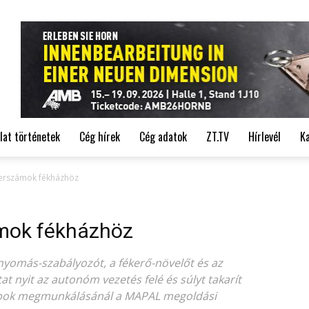
de
lat történetek
Cég hírek
Cég adatok
ZT.TV
Hírlevél
K
zerszámok fékházhöz
ámok fékházhöz
knyomás-szabályozót, a fékerő-növelőt és az
at nyit az autonóm vezetés felé és súlyt takarít
bok megmunkálásánál a MAPAL megoldási