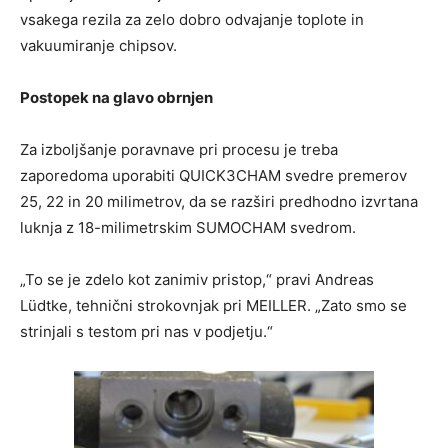
vsakega rezila za zelo dobro odvajanje toplote in
vakuumiranje chipsov.
Postopek na glavo obrnjen
Za izboljšanje poravnave pri procesu je treba
zaporedoma uporabiti QUICK3CHAM svedre premerov
25, 22 in 20 milimetrov, da se razširi predhodno izvrtana
luknja z 18-milimetrskim SUMOCHAM svedrom.
„To se je zdelo kot zanimiv pristop,“ pravi Andreas
Lüdtke, tehnični strokovnjak pri MEILLER. „Zato smo se
strinjali s testom pri nas v podjetju.“