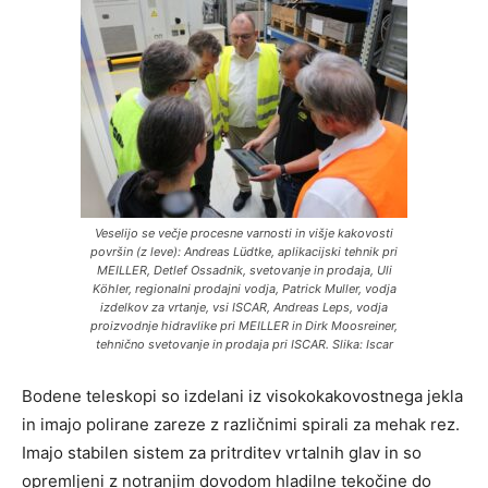
Veselijo se večje procesne varnosti in višje kakovosti
površin (z leve): Andreas Lüdtke, aplikacijski tehnik pri
MEILLER, Detlef Ossadnik, svetovanje in prodaja, Uli
Köhler, regionalni prodajni vodja, Patrick Muller, vodja
izdelkov za vrtanje, vsi ISCAR, Andreas Leps, vodja
proizvodnje hidravlike pri MEILLER in Dirk Moosreiner,
tehnično svetovanje in prodaja pri ISCAR. Slika: Iscar
Bodene teleskopi so izdelani iz visokokakovostnega jekla
in imajo polirane zareze z različnimi spirali za mehak rez.
Imajo stabilen sistem za pritrditev vrtalnih glav in so
opremljeni z notranjim dovodom hladilne tekočine do