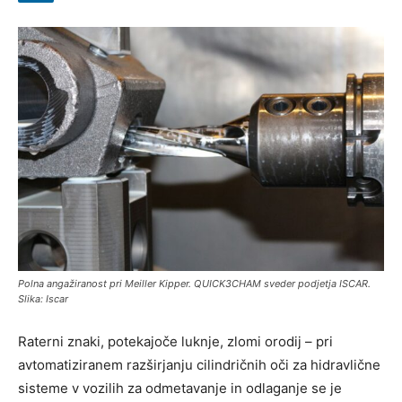
Polna angažiranost pri Meiller Kipper. QUICK3CHAM sveder podjetja ISCAR.
Slika: Iscar
Raterni znaki, potekajoče luknje, zlomi orodij – pri
avtomatiziranem razširjanju cilindričnih oči za hidravlične
sisteme v vozilih za odmetavanje in odlaganje se je