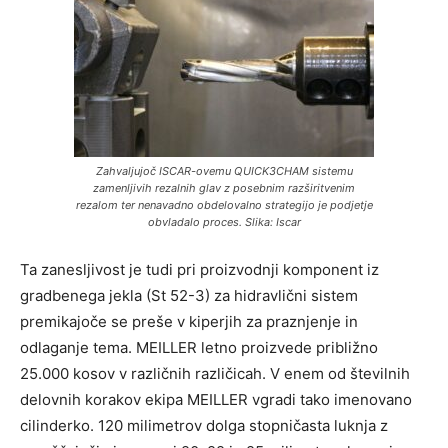
Zahvaljujoč ISCAR-ovemu QUICK3CHAM sistemu
zamenljivih rezalnih glav z posebnim razširitvenim
rezalom ter nenavadno obdelovalno strategijo je podjetje
obvladalo proces. Slika: Iscar
Ta zanesljivost je tudi pri proizvodnji komponent iz
gradbenega jekla (St 52-3) za hidravlični sistem
premikajoče se preše v kiperjih za praznjenje in
odlaganje tema. MEILLER letno proizvede približno
25.000 kosov v različnih različicah. V enem od številnih
delovnih korakov ekipa MEILLER vgradi tako imenovano
cilinderko. 120 milimetrov dolga stopničasta luknja z