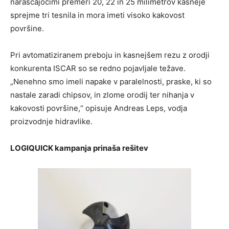
naraščajočimi premeri 20, 22 in 25 milimetrov kasneje
sprejme tri tesnila in mora imeti visoko kakovost
površine.
Pri avtomatiziranem preboju in kasnejšem rezu z orodji
konkurenta ISCAR so se redno pojavljale težave.
„Nenehno smo imeli napake v paralelnosti, praske, ki so
nastale zaradi chipsov, in zlome orodij ter nihanja v
kakovosti površine,“ opisuje Andreas Leps, vodja
proizvodnje hidravlike.
LOGIQUICK kampanja prinaša rešitev