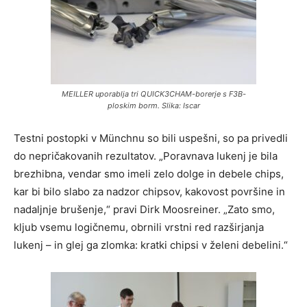
MEILLER uporablja tri QUICK3CHAM-borerje s F3B-
ploskim borm. Slika: Iscar
Testni postopki v Münchnu so bili uspešni, so pa privedli
do nepričakovanih rezultatov. „Poravnava lukenj je bila
brezhibna, vendar smo imeli zelo dolge in debele chips,
kar bi bilo slabo za nadzor chipsov, kakovost površine in
nadaljnje brušenje,“ pravi Dirk Moosreiner. „Zato smo,
kljub vsemu logičnemu, obrnili vrstni red razširjanja
lukenj – in glej ga zlomka: kratki chipsi v želeni debelini.“