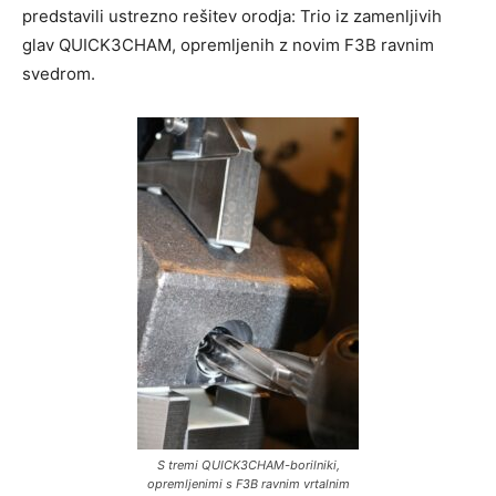
predstavili ustrezno rešitev orodja: Trio iz zamenljivih
glav QUICK3CHAM, opremljenih z novim F3B ravnim
svedrom.
S tremi QUICK3CHAM-borilniki,
opremljenimi s F3B ravnim vrtalnim