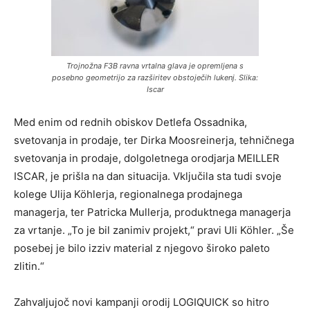
Trojnožna F3B ravna vrtalna glava je opremljena s
posebno geometrijo za razširitev obstoječih lukenj. Slika:
Iscar
Med enim od rednih obiskov Detlefa Ossadnika,
svetovanja in prodaje, ter Dirka Moosreinerja, tehničnega
svetovanja in prodaje, dolgoletnega orodjarja MEILLER
ISCAR, je prišla na dan situacija. Vključila sta tudi svoje
kolege Ulija Köhlerja, regionalnega prodajnega
managerja, ter Patricka Mullerja, produktnega managerja
za vrtanje. „To je bil zanimiv projekt,“ pravi Uli Köhler. „Še
posebej je bilo izziv material z njegovo široko paleto
zlitin.“
Zahvaljujoč novi kampanji orodij LOGIQUICK so hitro