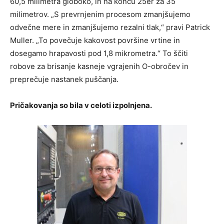
60,5 milimetra globoko, in na koncu 25er za 35
milimetrov. „S prevrnjenim procesom zmanjšujemo
odvečne mere in zmanjšujemo rezalni tlak,“ pravi Patrick
Muller. „To povečuje kakovost površine vrtine in
dosegamo hrapavosti pod 1,8 mikrometra.“ To ščiti
robove za brisanje kasneje vgrajenih O-obročev in
preprečuje nastanek puščanja.
Pričakovanja so bila v celoti izpolnjena.