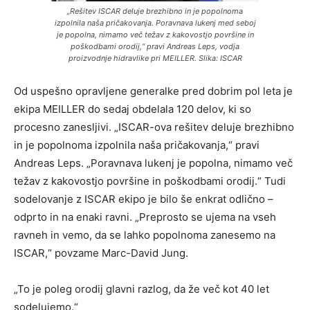
„Rešitev ISCAR deluje brezhibno in je popolnoma
izpolnila naša pričakovanja. Poravnava lukenj med seboj
je popolna, nimamo več težav z kakovostjo površine in
poškodbami orodij,“ pravi Andreas Leps, vodja
proizvodnje hidravlike pri MEILLER. Slika: ISCAR
Od uspešno opravljene generalke pred dobrim pol leta je
ekipa MEILLER do sedaj obdelala 120 delov, ki so
procesno zanesljivi. „ISCAR-ova rešitev deluje brezhibno
in je popolnoma izpolnila naša pričakovanja,“ pravi
Andreas Leps. „Poravnava lukenj je popolna, nimamo več
težav z kakovostjo površine in poškodbami orodij.“ Tudi
sodelovanje z ISCAR ekipo je bilo še enkrat odlično –
odprto in na enaki ravni. „Preprosto se ujema na vseh
ravneh in vemo, da se lahko popolnoma zanesemo na
ISCAR,“ povzame Marc-David Jung.
„To je poleg orodij glavni razlog, da že več kot 40 let
sodelujemo.“