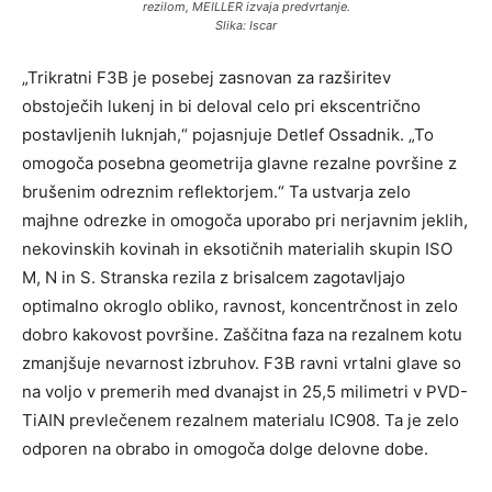
rezilom, MEILLER izvaja predvrtanje.
Slika: Iscar
„Trikratni F3B je posebej zasnovan za razširitev
obstoječih lukenj in bi deloval celo pri ekscentrično
postavljenih luknjah,“ pojasnjuje Detlef Ossadnik. „To
omogoča posebna geometrija glavne rezalne površine z
brušenim odreznim reflektorjem.“ Ta ustvarja zelo
majhne odrezke in omogoča uporabo pri nerjavnim jeklih,
nekovinskih kovinah in eksotičnih materialih skupin ISO
M, N in S. Stranska rezila z brisalcem zagotavljajo
optimalno okroglo obliko, ravnost, koncentrčnost in zelo
dobro kakovost površine. Zaščitna faza na rezalnem kotu
zmanjšuje nevarnost izbruhov. F3B ravni vrtalni glave so
na voljo v premerih med dvanajst in 25,5 milimetri v PVD-
TiAIN prevlečenem rezalnem materialu IC908. Ta je zelo
odporen na obrabo in omogoča dolge delovne dobe.