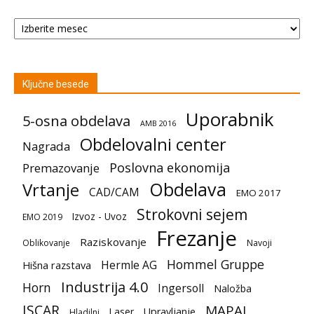
Arhiv
Ključne besede
Uporabnik
5-osna obdelava
AMB 2016
Obdelovalni center
Nagrada
Poslovna ekonomija
Premazovanje
Obdelava
Vrtanje
CAD/CAM
EMO 2017
Strokovni sejem
Izvoz - Uvoz
EMO 2019
Frezanje
Raziskovanje
Oblikovanje
Navoji
Hommel Gruppe
Hermle AG
Hišna razstava
Industrija 4.0
Horn
Ingersoll
Naložba
ISCAR
MAPAL
Laser
Upravljanje
Hladilni