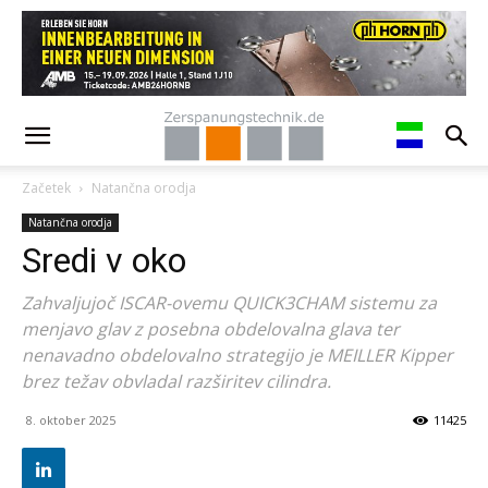
Začetek
Natančna orodja
Natančna orodja
Sredi v oko
Zahvaljujoč ISCAR-ovemu QUICK3CHAM sistemu za
menjavo glav z posebna obdelovalna glava ter
nenavadno obdelovalno strategijo je MEILLER Kipper
brez težav obvladal razširitev cilindra.
8. oktober 2025
11425