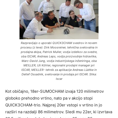
Razpravljajo o uporabi QUICK3CHAM svedrov in novem
procesu (z leve): Dirk Moosreiner, tehnična svetovalna in
prodajna ekipa, Patrick Muller, vodja izdelkov za svedre,
oba ISCAR, Andreas Leps, vodja proizvodnje hidravlike,
Marc-David Jung, vodja industrijskega inženiringa, oba
MEILLER, Uli Köhler, regionalni prodajni manager pri
ISCAR, MEILLER- tehnik za aplikacije Andreas Lüdtke in
Detlef Ossadnik, svetovanje in prodaja pri ISCAR. Slika:
Iscar
Kot običajno, 18er-SUMOCHAM izvaja 120 milimetrov
globoko prehodno vrtino, nato pa v akcijo stopi
QUICK3CHAM-trio. Najprej 20er vstopi v vrtino in jo
razširi na razdalji 86 milimetrov. Sledi mu 22er, ki izvrtava