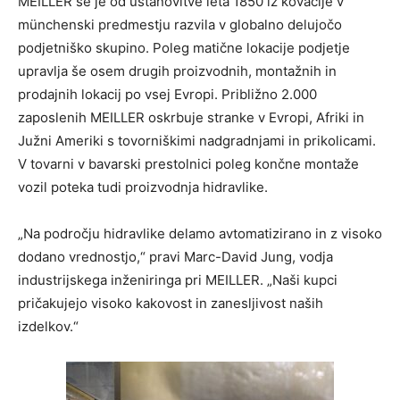
MEILLER se je od ustanovitve leta 1850 iz kovačije v
münchenski predmestju razvila v globalno delujočo
podjetniško skupino. Poleg matične lokacije podjetje
upravlja še osem drugih proizvodnih, montažnih in
prodajnih lokacij po vsej Evropi. Približno 2.000
zaposlenih MEILLER oskrbuje stranke v Evropi, Afriki in
Južni Ameriki s tovorniškimi nadgradnjami in prikolicami.
V tovarni v bavarski prestolnici poleg končne montaže
vozil poteka tudi proizvodnja hidravlike.
„Na področju hidravlike delamo avtomatizirano in z visoko
dodano vrednostjo,“ pravi Marc-David Jung, vodja
industrijskega inženiringa pri MEILLER. „Naši kupci
pričakujejo visoko kakovost in zanesljivost naših
izdelkov.“