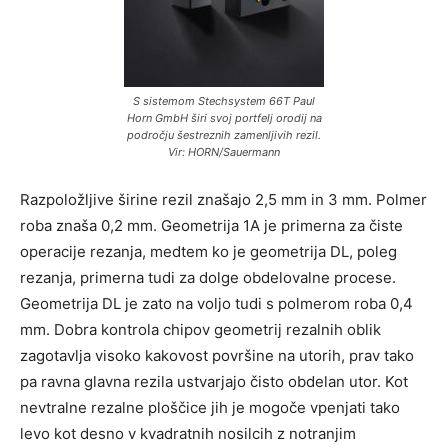
S sistemom Stechsystem 66T Paul
Horn GmbH širi svoj portfelj orodij na
področju šestreznih zamenljivih rezil.
Vir: HORN/Sauermann
Razpoložljive širine rezil znašajo 2,5 mm in 3 mm. Polmer
roba znaša 0,2 mm. Geometrija 1A je primerna za čiste
operacije rezanja, medtem ko je geometrija DL, poleg
rezanja, primerna tudi za dolge obdelovalne procese.
Geometrija DL je zato na voljo tudi s polmerom roba 0,4
mm. Dobra kontrola chipov geometrij rezalnih oblik
zagotavlja visoko kakovost površine na utorih, prav tako
pa ravna glavna rezila ustvarjajo čisto obdelan utor. Kot
nevtralne rezalne ploščice jih je mogoče vpenjati tako
levo kot desno v kvadratnih nosilcih z notranjim