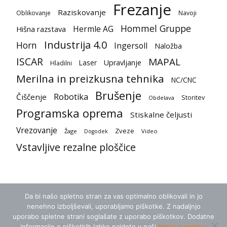
Frezanje
Raziskovanje
Oblikovanje
Navoji
Hommel Gruppe
Hermle AG
Hišna razstava
Industrija 4.0
Horn
Ingersoll
Naložba
ISCAR
MAPAL
Laser
Upravljanje
Hladilni
Merilna in preizkusna tehnika
NC/CNC
Brušenje
Robotika
Čiščenje
Storitev
Obdelava
Programska oprema
Stiskalne čeljusti
Vrezovanje
Zveze
Žage
Video
Dogodek
Vstavljive rezalne ploščice
Da bi našo spletno stran za vas optimalno oblikovali in jo
nenehno izboljševali, uporabljamo piškotke. Z nadaljnjo
uporabo spletne strani soglašate z uporabo piškotkov. Dodatne
informacije o piškotkih lahko najdete v naši
Izjava o varstvu