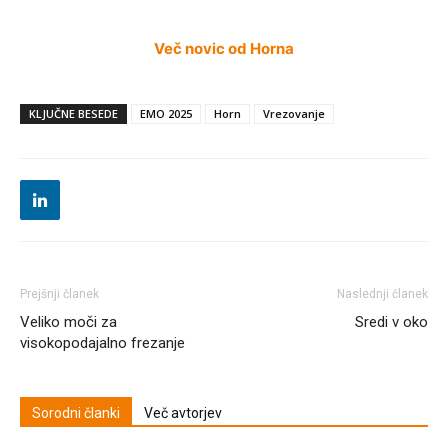
Več novic od Horna
KLJUČNE BESEDE
EMO 2025
Horn
Vrezovanje
Prejšnji članek
Naslednji članek
Veliko moči za
Sredi v oko
visokopodajalno frezanje
Sorodni članki
Več avtorjev