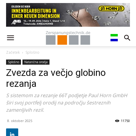
Začetek
Splošno
Splošno
Natančna orodja
Zvezda za večjo globino
rezanja
S sistemom za rezanje 66T podjetje Paul Horn GmbH
širi svoj portfelj orodij na področju šestreznih
zamenljivih rezil.
8. oktober 2025
11750