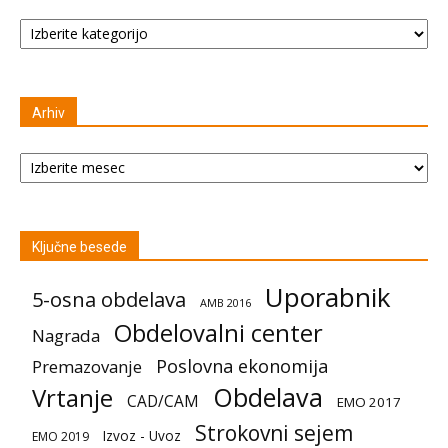
Kategorije
Arhiv
Arhiv
Ključne besede
Uporabnik
5-osna obdelava
AMB 2016
Obdelovalni center
Nagrada
Poslovna ekonomija
Premazovanje
Obdelava
Vrtanje
CAD/CAM
EMO 2017
Strokovni sejem
Izvoz - Uvoz
EMO 2019