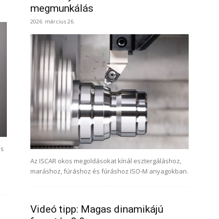
megmunkálás
2026. március 26.
os
Az ISCAR okos megoldásokat kínál esztergáláshoz,
maráshoz, fúráshoz és fúráshoz ISO-M anyagokban.
Videó tipp: Magas dinamikájú