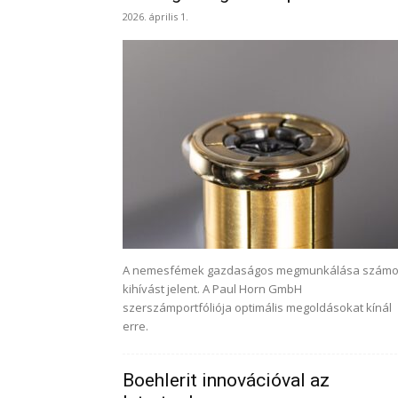
2026. április 1.
A nemesfémek gazdaságos megmunkálása szám
kihívást jelent. A Paul Horn GmbH
szerszámportfóliója optimális megoldásokat kínál
erre.
Boehlerit innovációval az