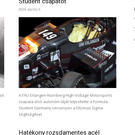
Student csapatot
2026. április 5.
got
A FAU Erlangen-Nürnberg High-Voltage Motorsports
csapata első autonóm útját teljesítette a Formula
Student Germany versenyen a FAUmax Sigma
segítségével
Hatékony rozsdamentes acél