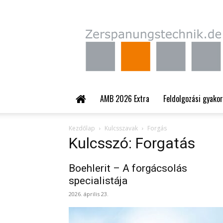
Zerspanungstechnik.
AMB 2026 Extra
Feldolgozási gyakor
Kezdőlap
Kulcsszavak
Forgás
Kulcsszó: Forgatás
Boehlerit – A forgácsolás
specialistája
2026. április 23.