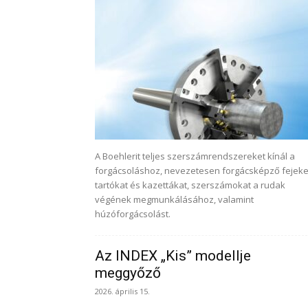
A Boehlerit teljes szerszámrendszereket kínál a
forgácsoláshoz, nevezetesen forgácsképző fejeke
tartókat és kazettákat, szerszámokat a rudak
végének megmunkálásához, valamint
húzóforgácsolást.
Az INDEX „Kis” modellje
meggyőző
2026. április 15.