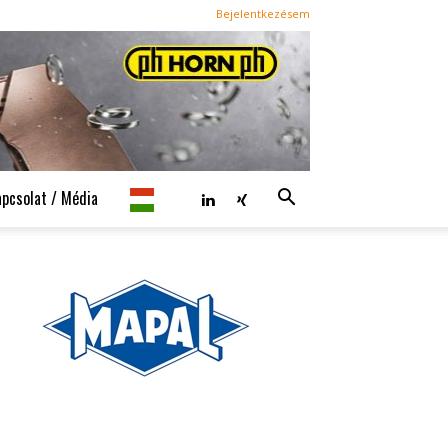
Bejelentkezésem
apcsolat / Média