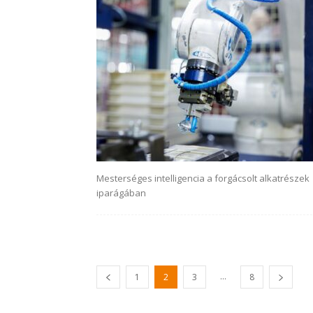
Mesterséges intelligencia a forgácsolt alkatrészek
iparágában
...
1
2
3
8