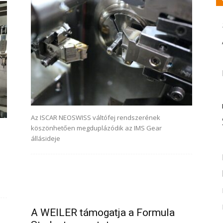
Az ISCAR NEOSWISS váltófej rendszerének
köszönhetően megduplázódik az IMS Gear
állásideje
A WEILER támogatja a Formula