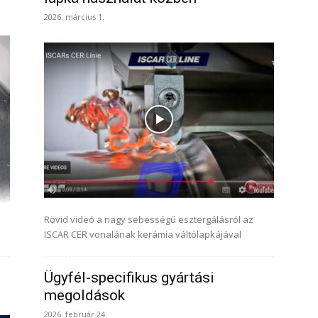
2026. március 1.
Rövid videó a nagy sebességű esztergálásról az
ISCAR CER vonalának kerámia váltólapkájával
Ügyfél-specifikus gyártási
megoldások
2026. február 24.