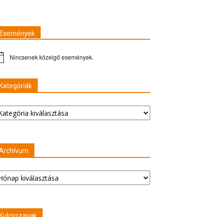
Események
Nincsenek közelgő események.
gyelmeztetés
Kategóriák
tegóriák
Archívum
rchívum
Kulcsszavak