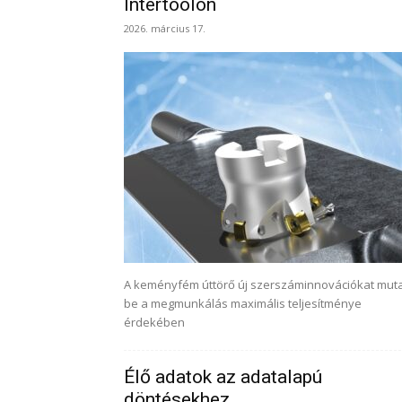
Intertoolon
2026. március 17.
A keményfém úttörő új szerszáminnovációkat mut
be a megmunkálás maximális teljesítménye
érdekében
Élő adatok az adatalapú
döntésekhez