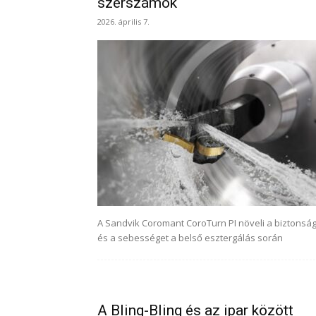
szerszámok
2026. április 7.
A Sandvik Coromant CoroTurn PI növeli a biztonsá
és a sebességet a belső esztergálás során
A Bling-Bling és az ipar között