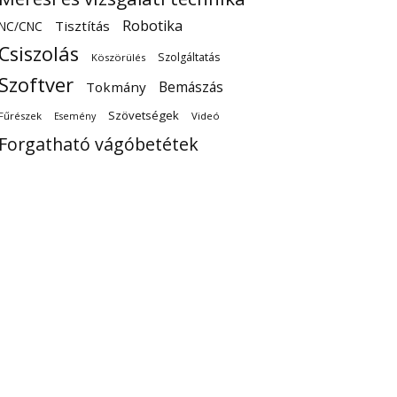
Robotika
Tisztítás
NC/CNC
Csiszolás
Szolgáltatás
Köszörülés
Szoftver
Bemászás
Tokmány
Szövetségek
Fűrészek
Videó
Esemény
Forgatható vágóbetétek