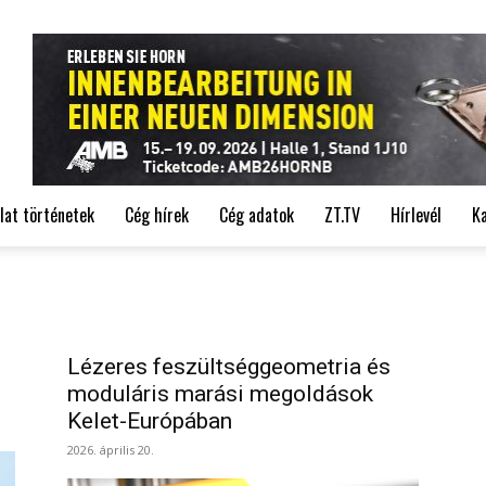
de
lat történetek
Cég hírek
Cég adatok
ZT.TV
Hírlevél
K
Lézeres feszültséggeometria és
moduláris marási megoldások
Kelet-Európában
2026. április 20.