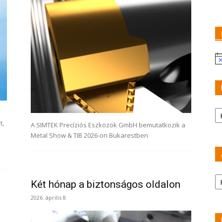
Fi
Ka
t,
A SIMTEK Precíziós Eszközök GmbH bemutatkozik a
Metal Show & TIB 2026-on Bukarestben
A
Két hónap a biztonságos oldalon
2026. április 8.