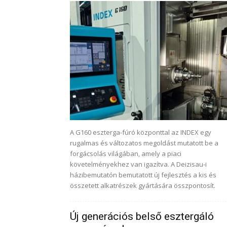
A G160 eszterga-fúró központtal az INDEX egy
rugalmas és változatos megoldást mutatott be a
forgácsolás világában, amely a piaci
követelményekhez van igazítva. A Deizisau-i
házibemutatón bemutatott új fejlesztés a kis és
összetett alkatrészek gyártására összpontosít.
Új generációs belső esztergáló