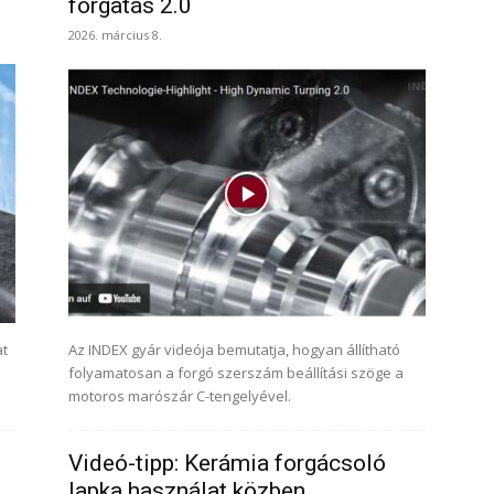
forgatás 2.0
2026. március 8.
at
Az INDEX gyár videója bemutatja, hogyan állítható
folyamatosan a forgó szerszám beállítási szöge a
motoros marószár C-tengelyével.
Videó-tipp: Kerámia forgácsoló
lapka használat közben