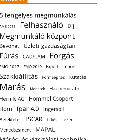
5 tengelyes megmunkálás
Felhasználó
Díj
AMB 2016
Megmunkáló központ
Üzleti gazdaságtan
Bevonat
Forgás
Fúrás
CAD/CAM
Export - Import
EMO 2017
EMO 2019
Szakkiállítás
Kutatás
Formaépítés
Marás
Házibemutató
Menetek
Hommel Csoport
Hermle AG
Ipar 4.0
Horn
Ingersoll
ISCAR
Befektetés
Lézer
Hűtés
MAPAL
Menedszsment
Mérési és vizsgálati technika