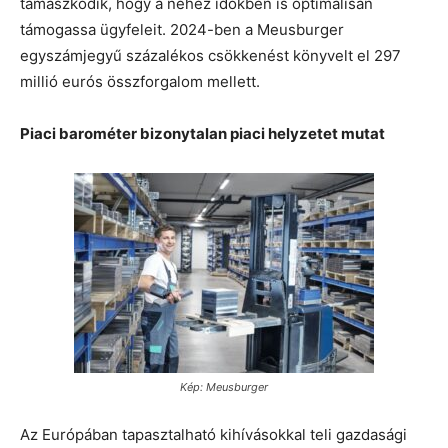
támaszkodik, hogy a nehéz időkben is optimálisan
támogassa ügyfeleit. 2024-ben a Meusburger
egyszámjegyű százalékos csökkenést könyvelt el 297
millió eurós összforgalom mellett.
Piaci barométer bizonytalan piaci helyzetet mutat
Kép: Meusburger
Az Európában tapasztalható kihívásokkal teli gazdasági