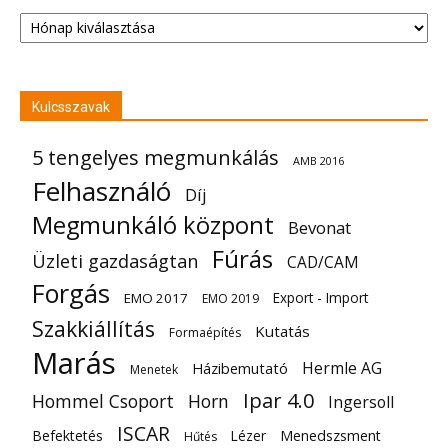
Archívum
Kulcsszavak
5 tengelyes megmunkálás
AMB 2016
Felhasználó
Díj
Megmunkáló központ
Bevonat
Fúrás
Üzleti gazdaságtan
CAD/CAM
Forgás
Export - Import
EMO 2017
EMO 2019
Szakkiállítás
Kutatás
Formaépítés
Marás
Hermle AG
Házibemutató
Menetek
Ipar 4.0
Hommel Csoport
Horn
Ingersoll
ISCAR
Befektetés
Lézer
Menedszsment
Hűtés