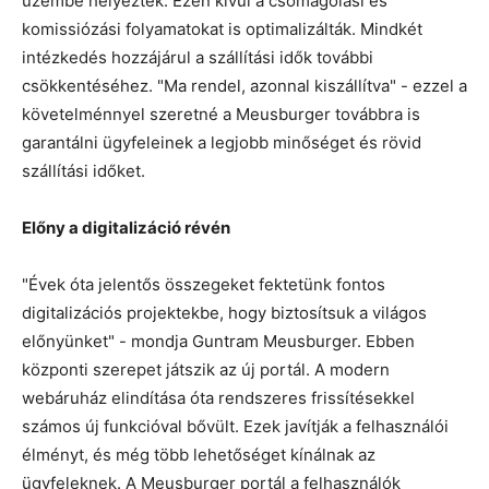
üzembe helyeztek. Ezen kívül a csomagolási és
komissiózási folyamatokat is optimalizálták. Mindkét
intézkedés hozzájárul a szállítási idők további
csökkentéséhez. "Ma rendel, azonnal kiszállítva" - ezzel a
követelménnyel szeretné a Meusburger továbbra is
garantálni ügyfeleinek a legjobb minőséget és rövid
szállítási időket.
Előny a digitalizáció révén
"Évek óta jelentős összegeket fektetünk fontos
digitalizációs projektekbe, hogy biztosítsuk a világos
előnyünket" - mondja Guntram Meusburger. Ebben
központi szerepet játszik az új portál. A modern
webáruház elindítása óta rendszeres frissítésekkel
számos új funkcióval bővült. Ezek javítják a felhasználói
élményt, és még több lehetőséget kínálnak az
ügyfeleknek. A Meusburger portál a felhasználók