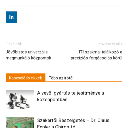
Előző cikk
Következő cikk
Jövőbiztos univerzális
ITI szakmai találkozó a
megmunkáló központok
precíziós forgácsolás körül
Kapcsolódó cikkek
Több az írótól
A vevői gyártás teljesítménye a
középpontban
Szakértői Beszélgetés – Dr. Claus
Eppler a Chiron-tól