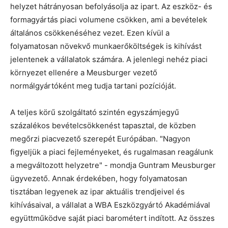
helyzet hátrányosan befolyásolja az ipart. Az eszköz- és
formagyártás piaci volumene csökken, ami a bevételek
általános csökkenéséhez vezet. Ezen kívül a
folyamatosan növekvő munkaerőköltségek is kihívást
jelentenek a vállalatok számára. A jelenlegi nehéz piaci
környezet ellenére a Meusburger vezető
normálgyártóként meg tudja tartani pozícióját.
A teljes körű szolgáltató szintén egyszámjegyű
százalékos bevételcsökkenést tapasztal, de közben
megőrzi piacvezető szerepét Európában. "Nagyon
figyeljük a piaci fejleményeket, és rugalmasan reagálunk
a megváltozott helyzetre" - mondja Guntram Meusburger
ügyvezető. Annak érdekében, hogy folyamatosan
tisztában legyenek az ipar aktuális trendjeivel és
kihívásaival, a vállalat a WBA Eszközgyártó Akadémiával
együttműködve saját piaci barométert indított. Az összes