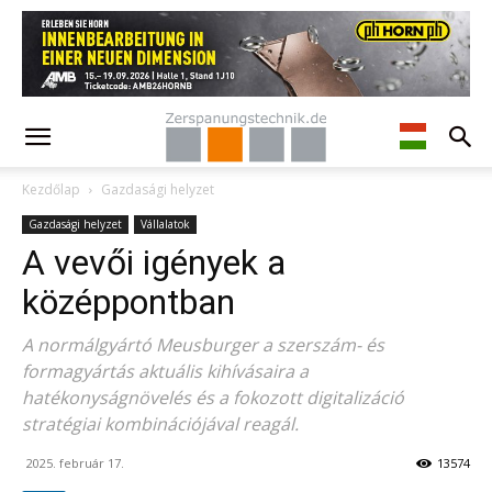
Kezdőlap
Gazdasági helyzet
Gazdasági helyzet
Vállalatok
A vevői igények a
középpontban
A normálgyártó Meusburger a szerszám- és
formagyártás aktuális kihívásaira a
hatékonyságnövelés és a fokozott digitalizáció
stratégiai kombinációjával reagál.
2025. február 17.
13574