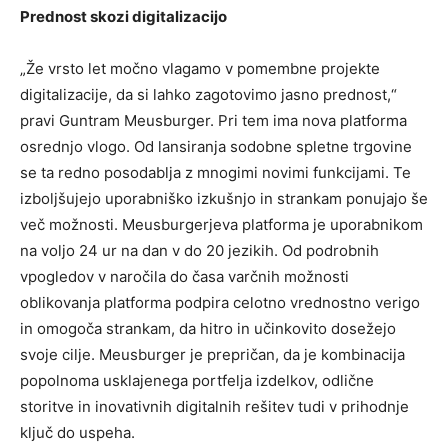
Prednost skozi digitalizacijo
„Že vrsto let močno vlagamo v pomembne projekte
digitalizacije, da si lahko zagotovimo jasno prednost,“
pravi Guntram Meusburger. Pri tem ima nova platforma
osrednjo vlogo. Od lansiranja sodobne spletne trgovine
se ta redno posodablja z mnogimi novimi funkcijami. Te
izboljšujejo uporabniško izkušnjo in strankam ponujajo še
več možnosti. Meusburgerjeva platforma je uporabnikom
na voljo 24 ur na dan v do 20 jezikih. Od podrobnih
vpogledov v naročila do časa varčnih možnosti
oblikovanja platforma podpira celotno vrednostno verigo
in omogoča strankam, da hitro in učinkovito dosežejo
svoje cilje. Meusburger je prepričan, da je kombinacija
popolnoma usklajenega portfelja izdelkov, odlične
storitve in inovativnih digitalnih rešitev tudi v prihodnje
ključ do uspeha.