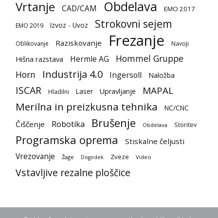
Obdelava
Vrtanje
CAD/CAM
EMO 2017
Strokovni sejem
Izvoz - Uvoz
EMO 2019
Frezanje
Raziskovanje
Oblikovanje
Navoji
Hommel Gruppe
Hermle AG
Hišna razstava
Industrija 4.0
Horn
Ingersoll
Naložba
ISCAR
MAPAL
Laser
Upravljanje
Hladilni
Merilna in preizkusna tehnika
NC/CNC
Brušenje
Robotika
Čiščenje
Storitev
Obdelava
Programska oprema
Stiskalne čeljusti
Vrezovanje
Zveze
Žage
Video
Dogodek
Vstavljive rezalne ploščice