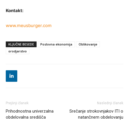
Kontakt:
www.meusburger.com
KLJUČNE BESEDE
Poslovna ekonomija
Oblikovanje
orodjarstvo
Prejšnji članek
Naslednji članek
Prihodnostna univerzalna
Srečanje strokovnjakov ITI o
obdelovalna središča
natančnem obdelovanju