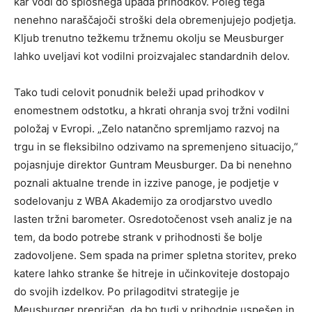
kar vodi do splošnega upada prihodkov. Poleg tega
nenehno naraščajoči stroški dela obremenjujejo podjetja.
Kljub trenutno težkemu tržnemu okolju se Meusburger
lahko uveljavi kot vodilni proizvajalec standardnih delov.
Tako tudi celovit ponudnik beleži upad prihodkov v
enomestnem odstotku, a hkrati ohranja svoj tržni vodilni
položaj v Evropi. „Zelo natančno spremljamo razvoj na
trgu in se fleksibilno odzivamo na spremenjeno situacijo,“
pojasnjuje direktor Guntram Meusburger. Da bi nenehno
poznali aktualne trende in izzive panoge, je podjetje v
sodelovanju z WBA Akademijo za orodjarstvo uvedlo
lasten tržni barometer. Osredotočenost vseh analiz je na
tem, da bodo potrebe strank v prihodnosti še bolje
zadovoljene. Sem spada na primer spletna storitev, preko
katere lahko stranke še hitreje in učinkoviteje dostopajo
do svojih izdelkov. Po prilagoditvi strategije je
Meusburger prepričan, da bo tudi v prihodnje uspešen in