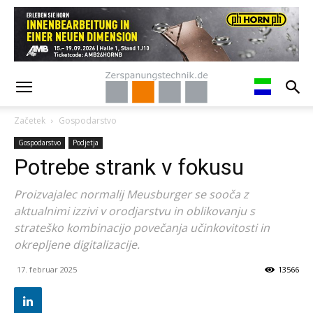
Začetek
Gospodarstvo
Gospodarstvo
Podjetja
Potrebe strank v fokusu
Proizvajalec normalij Meusburger se sooča z
aktualnimi izzivi v orodjarstvu in oblikovanju s
strateško kombinacijo povečanja učinkovitosti in
okrepljene digitalizacije.
17. februar 2025
13566