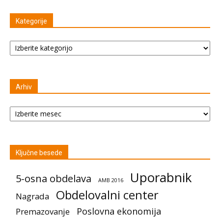
Kategorije
Kategorije
Arhiv
Arhiv
Ključne besede
Uporabnik
5-osna obdelava
AMB 2016
Obdelovalni center
Nagrada
Poslovna ekonomija
Premazovanje