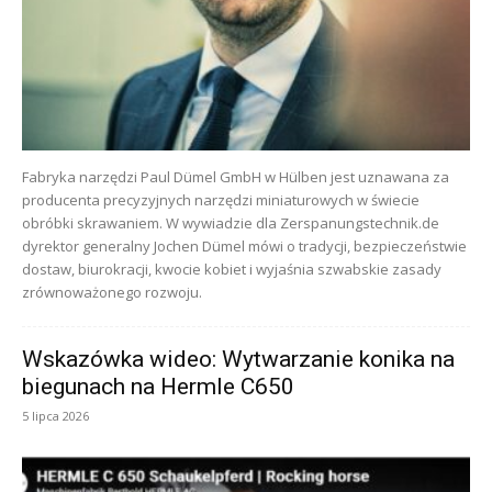
Fabryka narzędzi Paul Dümel GmbH w Hülben jest uznawana za
producenta precyzyjnych narzędzi miniaturowych w świecie
obróbki skrawaniem. W wywiadzie dla Zerspanungstechnik.de
dyrektor generalny Jochen Dümel mówi o tradycji, bezpieczeństwie
dostaw, biurokracji, kwocie kobiet i wyjaśnia szwabskie zasady
zrównoważonego rozwoju.
Wskazówka wideo: Wytwarzanie konika na
biegunach na Hermle C650
5 lipca 2026