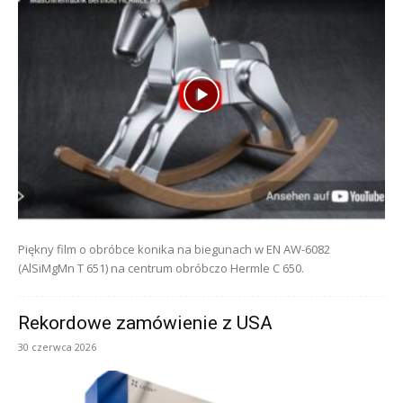
Piękny film o obróbce konika na biegunach w EN AW-6082
(AlSiMgMn T 651) na centrum obróbczo Hermle C 650.
Rekordowe zamówienie z USA
30 czerwca 2026