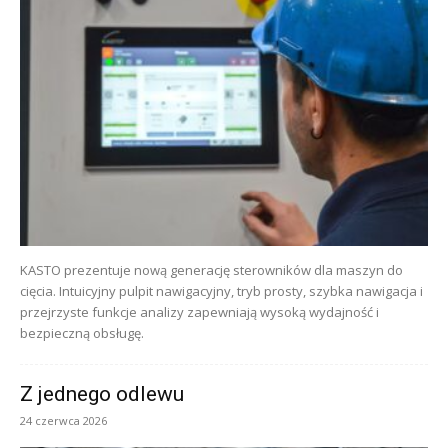
KASTO prezentuje nową generację sterowników dla maszyn do
cięcia. Intuicyjny pulpit nawigacyjny, tryb prosty, szybka nawigacja i
przejrzyste funkcje analizy zapewniają wysoką wydajność i
bezpieczną obsługę.
Z jednego odlewu
24 czerwca 2026