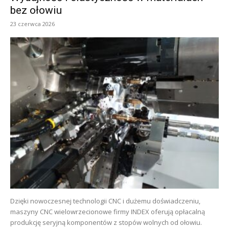
bez ołowiu
23 czerwca 2026
Dzięki nowoczesnej technologii CNC i dużemu doświadczeniu,
maszyny CNC wielowrzecionowe firmy INDEX oferują opłacalną
produkcję seryjną komponentów z stopów wolnych od ołowiu.