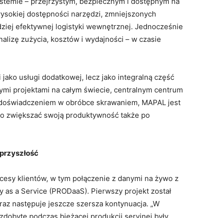
ystemie – przejrzystym, bezpiecznym i dostępnym na
 wysokiej dostępności narzędzi, zmniejszonych
iej efektywnej logistyki wewnętrznej. Jednocześnie
alizę zużycia, kosztów i wydajności – w czasie
jako usługi dodatkowej, lecz jako integralną część
ymi projektami na całym świecie, centralnym centrum
 doświadczeniem w obróbce skrawaniem, MAPAL jest
owo zwiększać swoją produktywność także po
rzyszłość
cesy klientów, w tym połączenie z danymi na żywo z
y as a Service (PRODaaS). Pierwszy projekt został
raz następuje jeszcze szersza kontynuacja. „W
dobyte podczas bieżącej produkcji seryjnej były