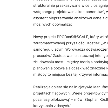
strukturalnie przekazywane w celu osiągnięc
wstępnego projektowania komponentów”, w
asystent nieprzerwanie analizował dane z 
możliwych optymalizacji.
Nowy projekt PRODaaS@SCALE, który wkrótce
zautomatyzowanej przyszłości. Köstler: „
samoregulującym. Wprowadza doświadczenia
procesów.” Zastosowanie sztucznej inteli
zbudowaniu mostu między teorią a praktyką.
planowania pozwalają oczekiwać znacznie l
miałoby to miejsce bez tej krzywej informacj
Realizacja opiera się na inicjatywie Manufact
projektach flagowych. „Wiele projektów cyfr
poza fazę pilotażową” – mówi Stephan Köst
korzystania z danych.”