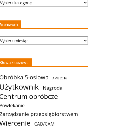
Archiwum
rchiwum
Słowa kluczowe
Obróbka 5-osiowa
AMB 2016
Użytkownik
Nagroda
Centrum obróbcze
Powlekanie
Zarządzanie przedsiębiorstwem
Wiercenie
CAD/CAM