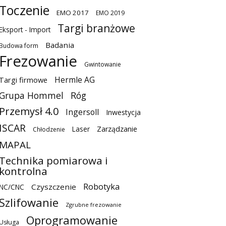
Toczenie
EMO 2017
EMO 2019
Targi branżowe
Eksport - Import
Badania
Budowa form
Frezowanie
Gwintowanie
Hermle AG
Targi firmowe
Grupa Hommel
Róg
Przemysł 4.0
Ingersoll
Inwestycja
ISCAR
Laser
Zarządzanie
Chłodzenie
MAPAL
Technika pomiarowa i
kontrolna
Robotyka
Czyszczenie
NC/CNC
Szlifowanie
Zgrubne frezowanie
Oprogramowanie
Usługa