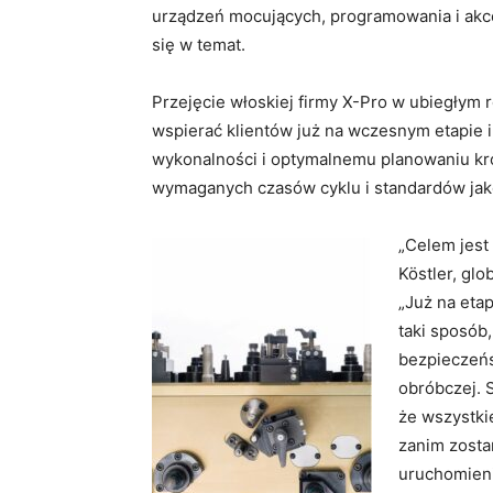
urządzeń mocujących, programowania i akc
się w temat.
Przejęcie włoskiej firmy X-Pro w ubiegłym r
wspierać klientów już na wczesnym etapie i
wykonalności i optymalnemu planowaniu kr
wymaganych czasów cyklu i standardów jak
„Celem jest
Köstler, gl
„Już na eta
taki sposób,
bezpieczeń
obróbczej. 
że wszystki
zanim zosta
uruchomieni