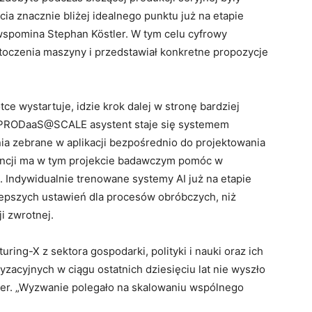
ia znacznie bliżej idealnego punktu już na etapie
spomina Stephan Köstler. W tym celu cyfrowy
otoczenia maszyny i przedstawiał konkretne propozycje
 wystartuje, idzie krok dalej w stronę bardziej
W PRODaaS@SCALE asystent staje się systemem
 zebrane w aplikacji bezpośrednio do projektowania
gencji ma w tym projekcie badawczym pomóc w
 Indywidualnie trenowane systemy AI już na etapie
epszych ustawień dla procesów obróbczych, niż
i zwrotnej.
uring-X z sektora gospodarki, polityki i nauki oraz ich
yzacyjnych w ciągu ostatnich dziesięciu lat nie wyszło
ler. „Wyzwanie polegało na skalowaniu wspólnego