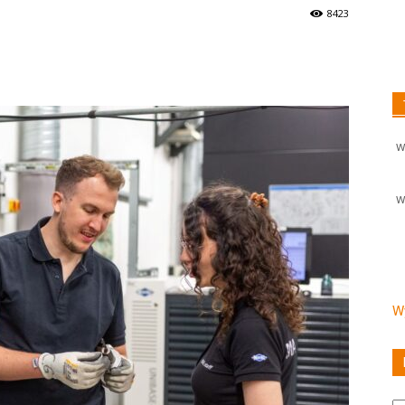
8423
W
W
Wy
Ka