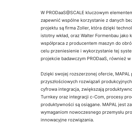
W PRODaaS@SCALE kluczowym elementem je
zapewnić wspólne korzystanie z danych be
projektu są firma Zoller, która dzięki tech
istotny wkład, oraz Walter Formenbau jako 
współpraca z producentem maszyn do obrób
celu przeniesienie i wykorzystanie tej sys
projekcie badawczym PRODaaS, również w w
Dzięki swojej rozszerzonej ofercie, MAPAL
przyszłościowych rozwiązań produkcyjnych. T
cyfrowa integracja, zwiększają produktywno
Turnkey oraz integracji c-Com, procesy pro
produktywności są osiągane. MAPAL jest z
wymaganiom nowoczesnego przemysłu prod
innowacyjne rozwiązania.