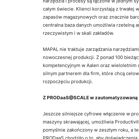
narzędzia i procesy są łączone w jednym s
całym świecie. Klienci korzystają z trwałej
zapasów magazynowych oraz znacznie bardz
centralna baza danych umożliwia rzetelną an
rzeczywistym i w skali zakładów.
MAPAL nie traktuje zarządzania narzędziami 
nowoczesnej produkcji. Z ponad 100 bieżąc
kompetencyjnym w Aalen oraz wieloletnim
silnym partnerem dla firm, które chcą cel
rozpoczęciu produkcji.
Z PRODaaS@SCALE w zautomatyzowaną p
Jeszcze silniejsze cyfrowe włączenie w pro
maszyny skrawającej, umożliwia Productivit
pomyślnie zakończony w zeszłym roku, a te
PRODaaS chodziło o to, aby doświadczenia z