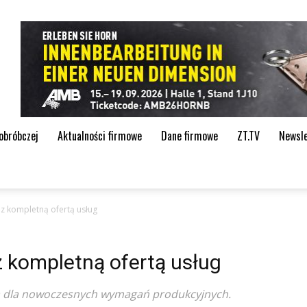
de
 obróbczej
Aktualności firmowe
Dane firmowe
ZT.TV
Newsle
z kompletną ofertą usług
 kompletną ofertą usług
a dla nowoczesnych wymagań produkcyjnych.