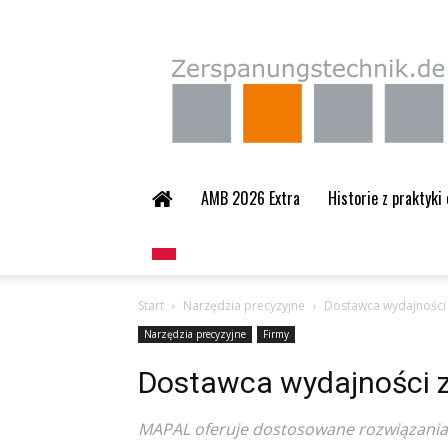
Zerspanungstechnik.
AMB 2026 Extra
Historie z praktyki
Start
Narzędzia precyzyjne
Dostawca wydajności 
Narzędzia precyzyjne
Firmy
Dostawca wydajności z
MAPAL oferuje dostosowane rozwiązani