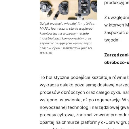
produkcyjne
Z uwzględni
Dzięki przejęciu włoskiej firmy X-Pro,
w których M
MAPAL jest teraz w stanie wspierać
zaspokoić o
klientów już na wczesnym etapie
industrializacji komponentów oraz
tygodni.
zapewnić osiągnięcie wymaganych
czasów cyklu i standardów jakości.
©MAPAL
Zarządzanie
obróbczo-s
To holistyczne podejście kształtuje równie
wykracza daleko poza samą dostawę narzędz
procesów obróbczych oraz całego cyklu na
wstępne ustawienie, aż po regenerację. W
nowoczesnej technologii narzędziowej gwa
procesy cyfrowe, znormalizowane procedury 
opartej na chmurze platformy c-Com w grup