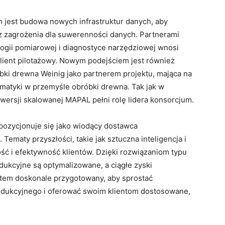
st budowa nowych infrastruktur danych, aby
z zagrożenia dla suwerenności danych. Partnerami
nologii pomiarowej i diagnostyce narzędziowej wnosi
klient pilotażowy. Nowym podejściem jest również
ki drewna Weinig jako partnerem projektu, mająca na
tematyki w przemyśle obróbki drewna. Tak jak w
ersji skalowanej MAPAL pełni rolę lidera konsorcjum.
 pozycjonuje się jako wiodący dostawca
ematy przyszłości, takie jak sztuczna inteligencja i
ść i efektywność klientów. Dzięki rozwiązaniom typu
dukcyjne są optymalizowane, a ciągłe zyski
atem doskonale przygotowany, aby sprostać
ukcyjnego i oferować swoim klientom dostosowane,