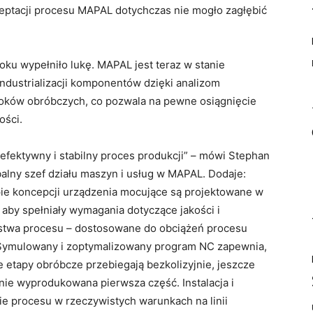
eptacji procesu MAPAL dotychczas nie mogło zagłębić
oku wypełniło lukę. MAPAL jest teraz w stanie
ndustrializacji komponentów dzięki analizom
oków obróbczych, co pozwala na pewne osiągnięcie
ości.
 efektywny i stabilny proces produkcji” – mówi Stephan
obalny szef działu maszyn i usług w MAPAL. Dodaje:
pie koncepcji urządzenia mocujące są projektowane w
 aby spełniały wymagania dotyczące jakości i
stwa procesu – dostosowane do obciążeń procesu
Symulowany i zoptymalizowany program NC zapewnia,
e etapy obróbcze przebiegają bezkolizyjnie, jeszcze
nie wyprodukowana pierwsza część. Instalacja i
e procesu w rzeczywistych warunkach na linii