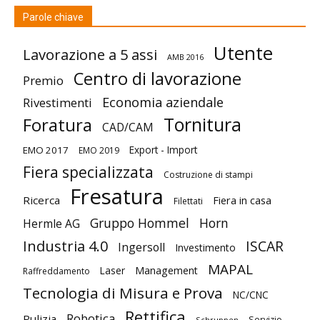
Parole chiave
Utente
Lavorazione a 5 assi
AMB 2016
Centro di lavorazione
Premio
Economia aziendale
Rivestimenti
Tornitura
Foratura
CAD/CAM
Export - Import
EMO 2017
EMO 2019
Fiera specializzata
Costruzione di stampi
Fresatura
Ricerca
Fiera in casa
Filettati
Gruppo Hommel
Horn
Hermle AG
Industria 4.0
ISCAR
Ingersoll
Investimento
MAPAL
Laser
Management
Raffreddamento
Tecnologia di Misura e Prova
NC/CNC
Rettifica
Robotica
Pulizia
Servizio
Schruppen