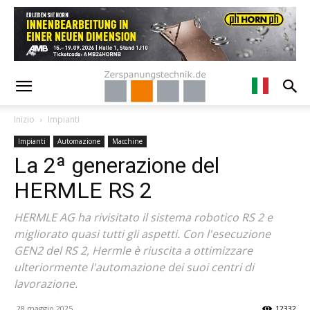
Inizio
Impianti
Impianti
Automazione
Macchine
La 2ª generazione del
HERMLE RS 2
HERMLE AG ha rivisitato il sistema robotico RS 2 e
migliorato quasi tutti gli aspetti. Con l'esecuzione
GEN2 del RS 2, Hermle è riuscita a ottimizzare
ulteriormente l'automazione dei suoi centri di
lavorazione.
28 maggio 2025
12332