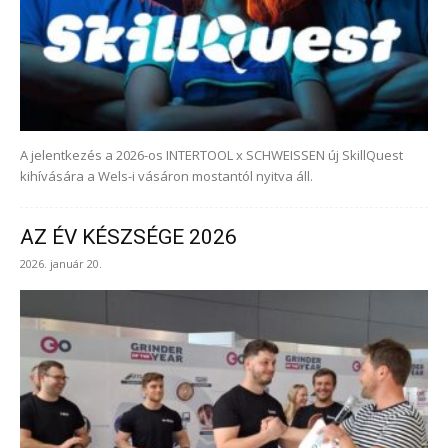
A jelentkezés a 2026-os INTERTOOL x SCHWEISSEN új SkillQuest
kihívására a Wels-i vásáron mostantól nyitva áll.
AZ ÉV KÉSZSÉGE 2026
2026. január 20.