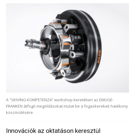
A "SKIVING KOMPETENZ4" workshop keretében az EMUGE-
FRANKEN átfogó megoldásokat mutat be a fogaskerekek hatékony
köszörülésére.
Innovációk az oktatáson keresztül