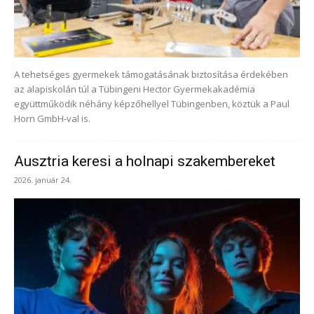
A tehetséges gyermekek támogatásának biztosítása érdekében
az alapiskolán túl a Tübingeni Hector Gyermekakadémia
együttműködik néhány képzőhellyel Tübingenben, köztük a Paul
Horn GmbH-val is.
Ausztria keresi a holnapi szakembereket
2026. január 24.