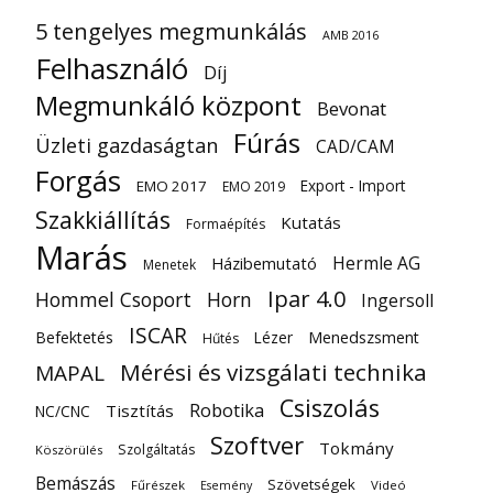
5 tengelyes megmunkálás
AMB 2016
Felhasználó
Díj
Megmunkáló központ
Bevonat
Fúrás
Üzleti gazdaságtan
CAD/CAM
Forgás
Export - Import
EMO 2017
EMO 2019
Szakkiállítás
Kutatás
Formaépítés
Marás
Hermle AG
Házibemutató
Menetek
Ipar 4.0
Hommel Csoport
Horn
Ingersoll
ISCAR
Befektetés
Lézer
Menedszsment
Hűtés
Mérési és vizsgálati technika
MAPAL
Csiszolás
Robotika
Tisztítás
NC/CNC
Szoftver
Tokmány
Szolgáltatás
Köszörülés
Bemászás
Szövetségek
Fűrészek
Videó
Esemény