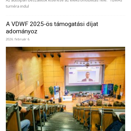
Az autóipari beszállítók kísérése az elektromobilitás felé: "TuWAs"
turnéra indul
A VDWF 2025-ös támogatási díjat
adományoz
2026. február 6.