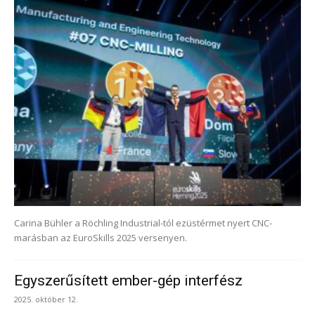
Carina Bühler a Röchling Industrial-tól ezüstérmet nyert CNC-
marásban az EuroSkills 2025 versenyen.
Egyszerűsített ember-gép interfész
2025. október 12.