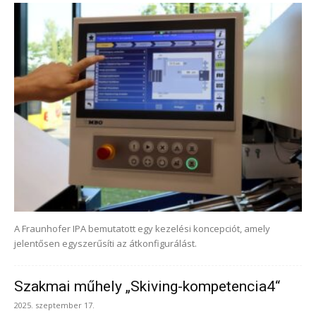
A Fraunhofer IPA bemutatott egy kezelési koncepciót, amely
jelentősen egyszerűsíti az átkonfigurálást.
Szakmai műhely „Skiving-kompetencia4“
2025. szeptember 17.