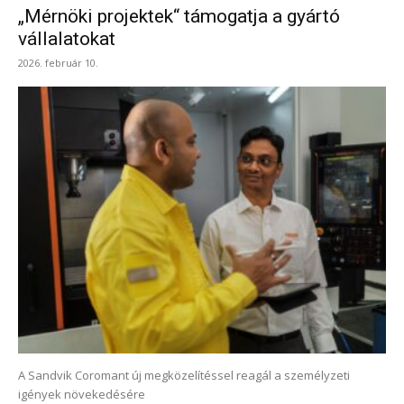
„Mérnöki projektek“ támogatja a gyártó
vállalatokat
2026. február 10.
A Sandvik Coromant új megközelítéssel reagál a személyzeti
igények növekedésére