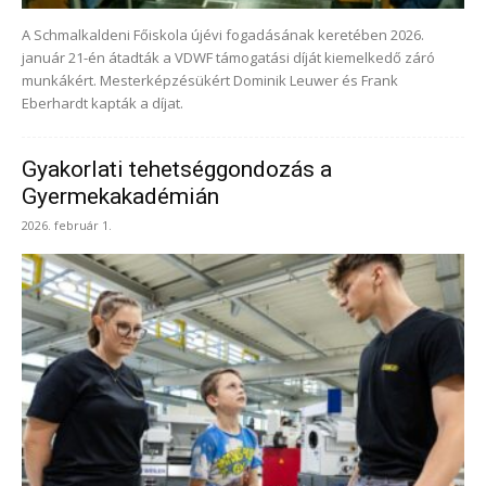
A Schmalkaldeni Főiskola újévi fogadásának keretében 2026.
január 21-én átadták a VDWF támogatási díját kiemelkedő záró
munkákért. Mesterképzésükért Dominik Leuwer és Frank
Eberhardt kapták a díjat.
Gyakorlati tehetséggondozás a
Gyermekakadémián
2026. február 1.