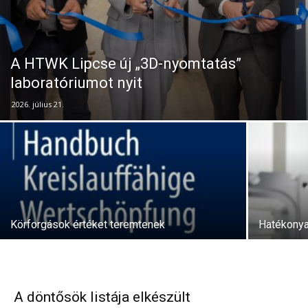
A HTWK Lipcse új „3D-nyomtatás”
laboratóriumot nyit
2026. július 21.
Körforgások értéket teremtenek
Hatékonya
A döntősök listája elkészült