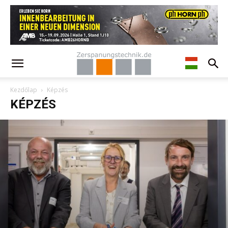
Kezdőlap
Képzés
KÉPZÉS