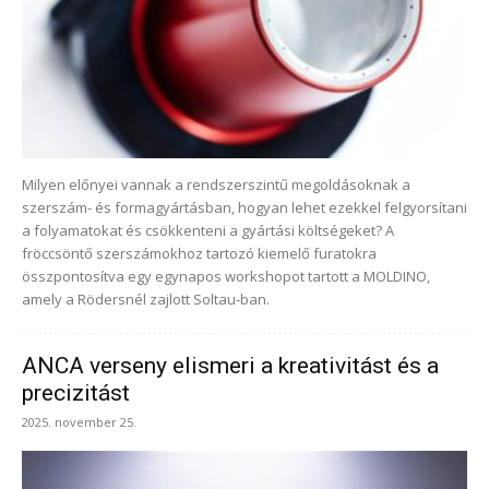
Milyen előnyei vannak a rendszerszintű megoldásoknak a
szerszám- és formagyártásban, hogyan lehet ezekkel felgyorsítani
a folyamatokat és csökkenteni a gyártási költségeket? A
fröccsöntő szerszámokhoz tartozó kiemelő furatokra
összpontosítva egy egynapos workshopot tartott a MOLDINO,
amely a Rödersnél zajlott Soltau-ban.
ANCA verseny elismeri a kreativitást és a
precizitást
2025. november 25.