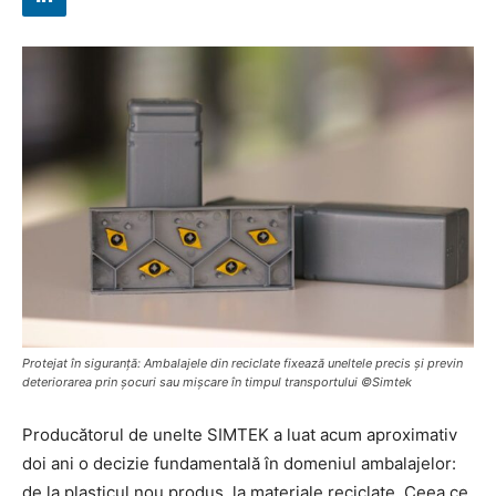
Protejat în siguranță: Ambalajele din reciclate fixează uneltele precis și previn
deteriorarea prin șocuri sau mișcare în timpul transportului ©Simtek
Producătorul de unelte SIMTEK a luat acum aproximativ
doi ani o decizie fundamentală în domeniul ambalajelor:
de la plasticul nou produs, la materiale reciclate. Ceea ce