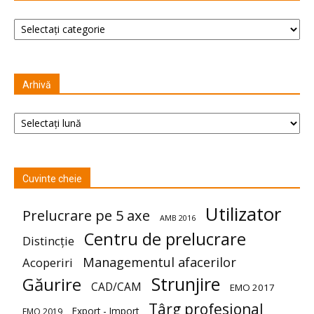
Categorii
Arhivă
Arhivă
Cuvinte cheie
Utilizator
Prelucrare pe 5 axe
AMB 2016
Centru de prelucrare
Distincție
Managementul afacerilor
Acoperiri
Strunjire
Găurire
CAD/CAM
EMO 2017
Târg profesional
Export - Import
EMO 2019