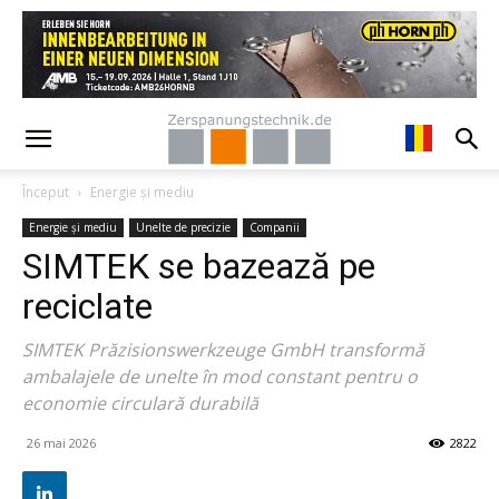
Început
Energie și mediu
Energie și mediu
Unelte de precizie
Companii
SIMTEK se bazează pe
reciclate
SIMTEK Prăzisionswerkzeuge GmbH transformă
ambalajele de unelte în mod constant pentru o
economie circulară durabilă
26 mai 2026
2822