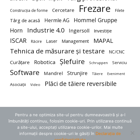
Frezare
Cercetare
Construcția de forme
Filete
Hommel Gruppe
Hermle AG
Târg de acasă
Industrie 4.0
Horn
Ingersoll
Investiție
ISCAR
MAPAL
Laser
Management
Răcire
Tehnica de măsurare și testare
NC/CNC
Șlefuire
Robotica
Curățare
Serviciu
Schruppen
Software
Strunjire
Mandrel
Tăiere
Eveniment
Plăci de tăiere reversibile
Asociații
Video
Pentru a ne optimiza site-ul pentru dumneavoastră și a-l
îmbunătăți continuu, folosim cookie-uri. Prin utilizarea continuă
a site-ului, acceptați utilizarea cookie-urilor. Mai multe
informații despre cookie-uri le găsiți în
Declarația de
confidențialitate