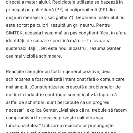
directă a materialului. Reciclatele utilizate se bazează în
principal pe polietilenă (PE) și polipropilenă (PP) din
deșeuri menajere („sac galben”). Deoarece materialul nu
este sortat pe culori, rezultă un gri neutru. Pentru
SIMTEK, aceasta înseamnă un pas conștient făcut în afara
identității de culoare specifică mărcii - în favoarea
sustenabilității. „Gri este noul albastru”, rezumă Ganter
cea mai vizibilă schimbare.
Reacțiile clienților au fost în general pozitive, deși
schimbarea a fost realizată intenționat fără o comunicare
mai amplă. „Conștientizarea crescută a problemelor de
mediu în industrie contribuie semnificativ la faptul că
astfel de schimbări sunt percepute ca un progres
necesar”, explică Ganter, „Mai ales că nu trebuie să facem
compromisuri în ceea ce privește calitatea sau
funcționalitatea.” Utilizarea reciclatelor prelungește