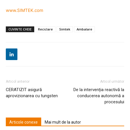
www.SIMTEK.com
CUVINTE CHEIE
Reciclare
Simtek
Ambalare
Articol anterior
Articol următor
CERATIZIT asigură
De la intervenția reactivă la
aprovizionarea cu tungsten
conducerea autonomă a
procesului
Articole conexe
Mai mult de la autor