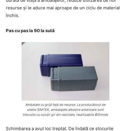
durata de viață a ambalajelor, reduce utilizarea de noi
resurse și le aduce mai aproape de un ciclu de material
închis.
Pas cu pas la 90 la sută
Ambalate cu grijă față de resurse: La producătorul de
unelte SIMTEK, ambalajele albastre anterioare sunt
înlocuite cu soluții gri din reciclate, reutilizabile ©Simtek
Schimbarea a avut loc treptat. De îndată ce stocurile