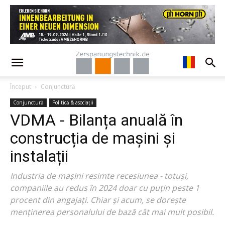
Început
Conjunctură
Conjunctură
Politică & asociații
VDMA - Bilanța anuală în
construcția de mașini și
instalații
Industria de mașini resimte recesiunea - totuși,
companiile au redus în 2024 doar cu puțin peste 1
procent din angajați. Chiar și acum, se dorește
menținerea personalului de bază cât mai mult posibil.