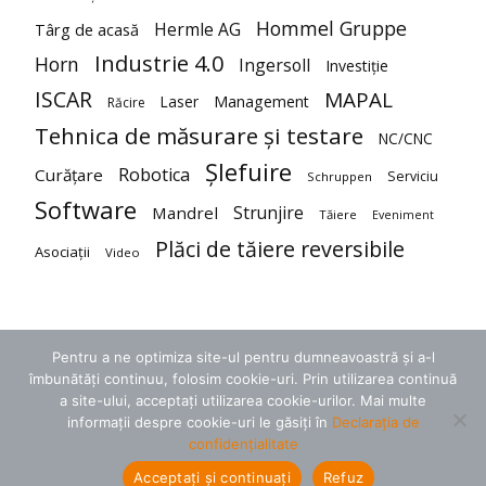
Hommel Gruppe
Hermle AG
Târg de acasă
Industrie 4.0
Horn
Ingersoll
Investiție
ISCAR
MAPAL
Laser
Management
Răcire
Tehnica de măsurare și testare
NC/CNC
Șlefuire
Robotica
Curățare
Serviciu
Schruppen
Software
Strunjire
Mandrel
Tăiere
Eveniment
Plăci de tăiere reversibile
Asociații
Video
Pentru a ne optimiza site-ul pentru dumneavoastră și a-l
îmbunătăți continuu, folosim cookie-uri. Prin utilizarea continuă
a site-ului, acceptați utilizarea cookie-urilor. Mai multe
informații despre cookie-uri le găsiți în
Declarația de
confidențialitate
Termeni și condiții
Protecția datelor
Contact
Acceptați și continuați
Refuz
© 2018 zerspanungstechnik.de