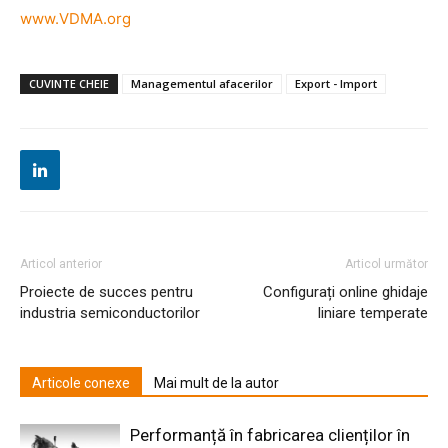
www.VDMA.org
CUVINTE CHEIE
Managementul afacerilor
Export - Import
Articol anterior
Articol următor
Proiecte de succes pentru
Configurați online ghidaje
industria semiconductorilor
liniare temperate
Articole conexe
Mai mult de la autor
Performanță în fabricarea clienților în