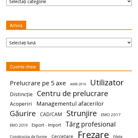
Arhivă
Arhivă
Cuvinte cheie
Utilizator
Prelucrare pe 5 axe
AMB 2016
Centru de prelucrare
Distincție
Managementul afacerilor
Acoperiri
Strunjire
Găurire
CAD/CAM
EMO 2017
Târg profesional
Export - Import
EMO 2019
Frezare
Cercetare
Construcția de forme
Filete