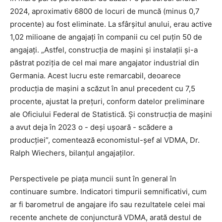
2024, aproximativ 6800 de locuri de muncă (minus 0,7
procente) au fost eliminate. La sfârșitul anului, erau active
1,02 milioane de angajați în companii cu cel puțin 50 de
angajați. „Astfel, construcția de mașini și instalații și-a
păstrat poziția de cel mai mare angajator industrial din
Germania. Acest lucru este remarcabil, deoarece
producția de mașini a scăzut în anul precedent cu 7,5
procente, ajustat la prețuri, conform datelor preliminare
ale Oficiului Federal de Statistică. Și construcția de mașini
a avut deja în 2023 o - deși ușoară - scădere a
producției”, comentează economistul-șef al VDMA, Dr.
Ralph Wiechers, bilanțul angajaților.
Perspectivele pe piața muncii sunt în general în
continuare sumbre. Indicatori timpurii semnificativi, cum
ar fi barometrul de angajare ifo sau rezultatele celei mai
recente anchete de conjunctură VDMA, arată destul de