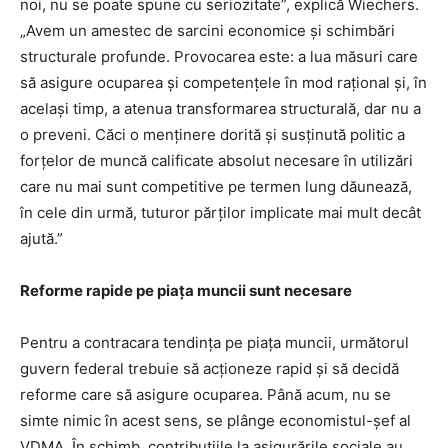
noi, nu se poate spune cu seriozitate”, explică Wiechers.
„Avem un amestec de sarcini economice și schimbări
structurale profunde. Provocarea este: a lua măsuri care
să asigure ocuparea și competențele în mod rațional și, în
același timp, a atenua transformarea structurală, dar nu a
o preveni. Căci o menținere dorită și susținută politic a
forțelor de muncă calificate absolut necesare în utilizări
care nu mai sunt competitive pe termen lung dăunează,
în cele din urmă, tuturor părților implicate mai mult decât
ajută.”
Reforme rapide pe piața muncii sunt necesare
Pentru a contracara tendința pe piața muncii, următorul
guvern federal trebuie să acționeze rapid și să decidă
reforme care să asigure ocuparea. Până acum, nu se
simte nimic în acest sens, se plânge economistul-șef al
VDMA. În schimb, contribuțiile la asigurările sociale au