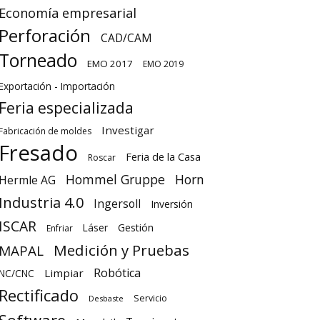
Economía empresarial
Perforación
CAD/CAM
Torneado
EMO 2017
EMO 2019
Exportación - Importación
Feria especializada
Investigar
Fabricación de moldes
Fresado
Feria de la Casa
Roscar
Hommel Gruppe
Horn
Hermle AG
Industria 4.0
Ingersoll
Inversión
ISCAR
Láser
Gestión
Enfriar
Medición y Pruebas
MAPAL
Robótica
Limpiar
NC/CNC
Rectificado
Servicio
Desbaste