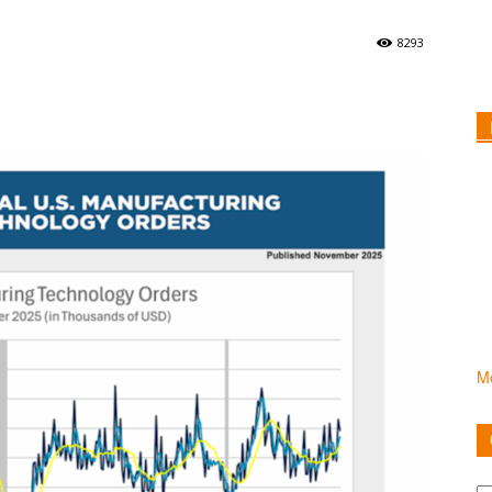
8293
Mo
Ca