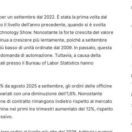
 per un settembre dal 2022. È stata la prima volta dal
 il livello dell'anno precedente, quando si è svolta
chnology Show. Nonostante la forte crescita del valore
ntinua a crescere più lentamente, poiché a settembre
ù basso di unità ordinate dal 2009. In passato, questa
a domanda di automazione. Tuttavia, a causa della
dati presso il Bureau of Labor Statistics hanno
,2% da agosto 2025 a settembre, gli ordini delle officine
nvariati con una diminuzione dell'1,6%. Nonostante
ne di contratto rimangono indietro rispetto al mercato
hine nei primi tre trimestri aumentato del 12%, rispetto
ssivo.
oro ordini al livello più alto del 2025, tuttavia i numeri