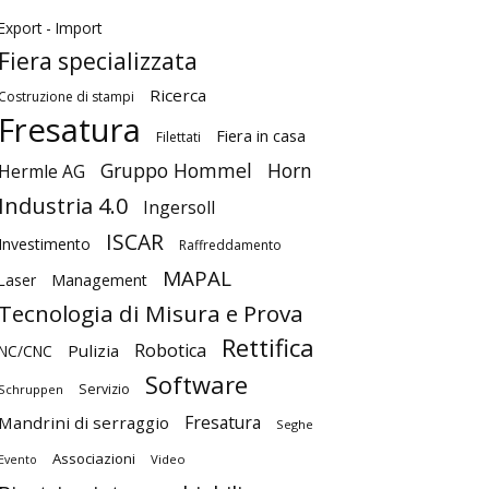
Export - Import
Fiera specializzata
Ricerca
Costruzione di stampi
Fresatura
Fiera in casa
Filettati
Gruppo Hommel
Horn
Hermle AG
Industria 4.0
Ingersoll
ISCAR
Investimento
Raffreddamento
MAPAL
Laser
Management
Tecnologia di Misura e Prova
Rettifica
Robotica
Pulizia
NC/CNC
Software
Servizio
Schruppen
Fresatura
Mandrini di serraggio
Seghe
Associazioni
Video
Evento