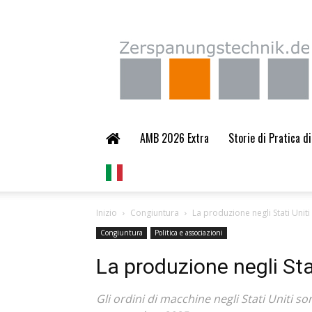
Zerspanungstechnik.
AMB 2026 Extra
Storie di Pratica d
Inizio
Congiuntura
La produzione negli Stati Unit
Congiuntura
Politica e associazioni
La produzione negli Sta
Gli ordini di macchine negli Stati Uniti s