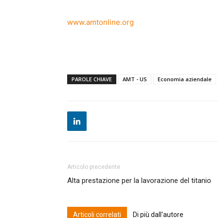
www.amtonline.org
PAROLE CHIAVE
AMT - US
Economia aziendale
Articolo precedente
Alta prestazione per la lavorazione del titanio
Articoli correlati
Di più dall'autore