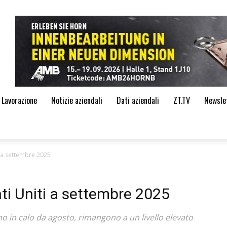
de
i Lavorazione
Notizie aziendali
Dati aziendali
ZT.TV
Newsle
i a settembre 2025
ti Uniti a settembre 2025
ono in calo da agosto, rimangono a un livello elevato