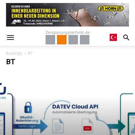
Başlangıç
BT
BT