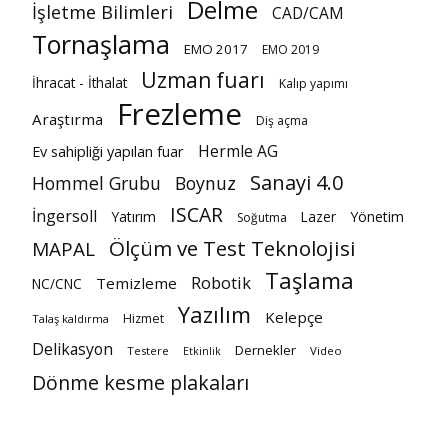
Delme
İşletme Bilimleri
CAD/CAM
Tornaşlama
EMO 2017
EMO 2019
Uzman fuarı
İhracat - İthalat
Kalıp yapımı
Frezleme
Araştırma
Diş açma
Hermle AG
Ev sahipliği yapılan fuar
Sanayi 4.0
Hommel Grubu
Boynuz
ISCAR
İngersoll
Yatırım
Lazer
Yönetim
Soğutma
Ölçüm ve Test Teknolojisi
MAPAL
Taşlama
Robotik
Temizleme
NC/CNC
Yazılım
Kelepçe
Hizmet
Talaş kaldırma
Delikasyon
Dernekler
Testere
Video
Etkinlik
Dönme kesme plakaları