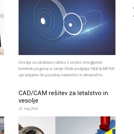
Orodja za obdelavo lahko z visoko zmogljivimi
krmilniki pogona iz serije SD4x podjetja SIEB & MEYER
upravljamo še posebej natančno in dinamično.
CAD/CAM rešitev za letalstvo in
vesolje
25. maj 2026