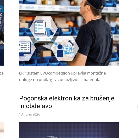
za
ERP sistem EVOcompetition upravlja montažne
naloge na podlagi razpoložljivosti materiala
Pogonska elektronika za brušenje
in obdelavo
13. junij 2026