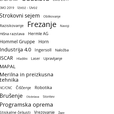
Izvoz - Uvoz
EMO 2019
Strokovni sejem
Oblikovanje
Frezanje
Raziskovanje
Navoji
Hermle AG
Hišna razstava
Hommel Gruppe
Horn
Industrija 4.0
Ingersoll
Naložba
ISCAR
Laser
Upravljanje
Hladilni
MAPAL
Merilna in preizkusna
tehnika
Robotika
Čiščenje
NC/CNC
Brušenje
Storitev
Obdelava
Programska oprema
Vrezovanje
Stiskalne čeljusti
Žage