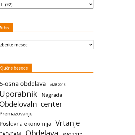
Arhiv
hiv
Ključne besede
5-osna obdelava
AMB 2016
Uporabnik
Nagrada
Obdelovalni center
Premazovanje
Vrtanje
Poslovna ekonomija
Obdelava
CAD/CAM
EMO 2017