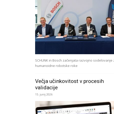
SCHUNK in Bosch začenjata razvojno sodelovanje 
humanoidne robotske roke
Večja učinkovitost v procesih
validacije
15. junij 2026