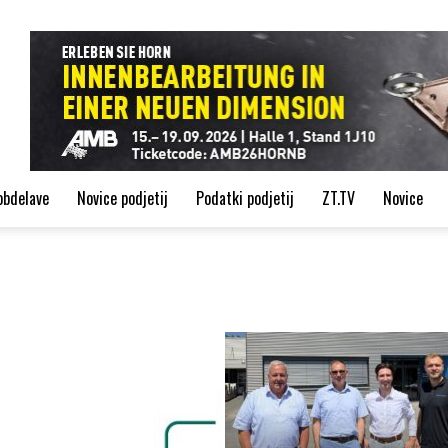
de
obdelave
Novice podjetij
Podatki podjetij
ZT.TV
Novice