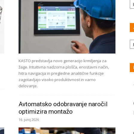
Ar
KASTO predstavlja novo generacijo krmiljenja za
žage. Intuitivna nadzorna plošča, enostavni način,
hitra navigacija in pregledne analitične funkcije
zagotavljajo visoko produktivnost in varno
delovanje.
Avtomatsko odobravanje naročil
optimizira montažo
16. junij 2026