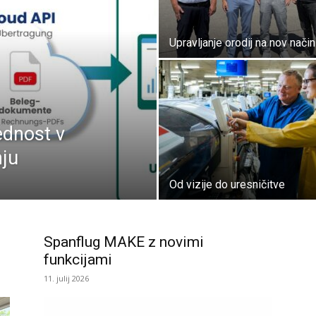
Upravljanje orodij na nov način
ednost v
ju
Od vizije do uresničitve
Spanflug MAKE z novimi
funkcijami
11. julij 2026