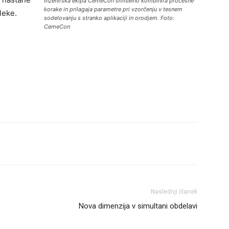
Inženirska ekipa CemeCon smiselno kombinira procesne
korake in prilagaja parametre pri vzorčenju v tesnem
leke.
sodelovanju s stranko aplikaciji in orodjem. Foto:
CemeCon
Naslednji članek
Nova dimenzija v simultani obdelavi