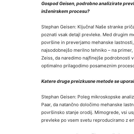
Gospod Geisen, podrobno analizirate prevl
inženirskem procesu?
Stephan Geisen: Ključna! Naše stranke pri
poznati vsak detajl prevleke. Med drugim m
površine in preverjamo mehanske lastnosti, 
najsodobnejšo merilno tehniko – na primer
Zeiss, da naredimo najfinejše podrobnosti 
optimalno prilagodimo posameznim proces
Katere druge preizkusne metode se uporab
Stephan Geisen: Poleg mikroskopske analiz
Paar, da natančno določimo mehanske lastn
površinsko stanje orodij. Mimogrede, vsi us
prevleke po vsem svetu reproduciramo z en