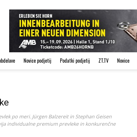
de
obdelave
Novice podjetij
Podatki podjetij
ZT.TV
Novice
eke
vlek po meri. Jürgen Balzereit in Stephan Geisen
zvija individualne premium prevleke in konkurenčne