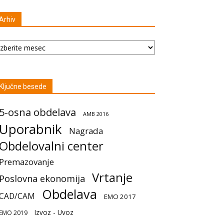
Arhiv
hiv
Ključne besede
5-osna obdelava
AMB 2016
Uporabnik
Nagrada
Obdelovalni center
Premazovanje
Vrtanje
Poslovna ekonomija
Obdelava
CAD/CAM
EMO 2017
Izvoz - Uvoz
EMO 2019