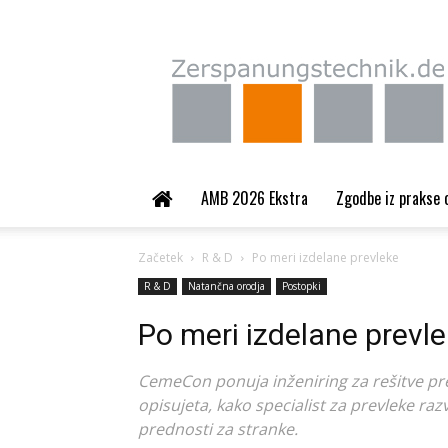
Zerspanungstechnik.
AMB 2026 Ekstra
Zgodbe iz prakse 
Začetek
R & D
Po meri izdelane prevleke
R & D
Natančna orodja
Postopki
Po meri izdelane prevl
CemeCon ponuja inženiring za rešitve pre
opisujeta, kako specialist za prevleke ra
prednosti za stranke.