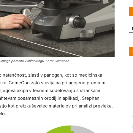
Ar
ključnega pomena v inženiringu. Foto: Cemecon
 natančnost, zlasti v panogah, kot so medicinska
onika. CemeCon zato stavlja na prilagojene premium
 njegova ekipa v tesnem sodelovanju s strankami
ahtevam posameznih orodij in aplikacij. Stephan
jo kot preizkuševalec materialov pri analizi prevleke.
lo.