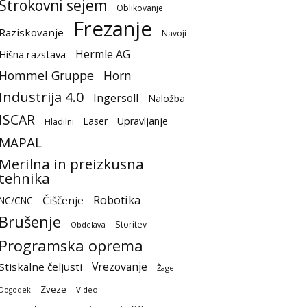
Strokovni sejem
Oblikovanje
Frezanje
Raziskovanje
Navoji
Hermle AG
Hišna razstava
Hommel Gruppe
Horn
Industrija 4.0
Ingersoll
Naložba
ISCAR
Laser
Upravljanje
Hladilni
MAPAL
Merilna in preizkusna
tehnika
Robotika
Čiščenje
NC/CNC
Brušenje
Storitev
Obdelava
Programska oprema
Vrezovanje
Stiskalne čeljusti
Žage
Zveze
Video
Dogodek