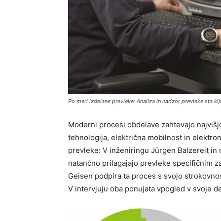
Po meri izdelane prevleke: Analiza in nadzor prevleke sta 
Moderni procesi obdelave zahtevajo najvišjo
tehnologija, električna mobilnost in elektr
prevleke: V inženiringu Jürgen Balzereit in
natančno prilagajajo prevleke specifičnim z
Geisen podpira ta proces s svojo strokovnost
V intervjuju oba ponujata vpogled v svoje de