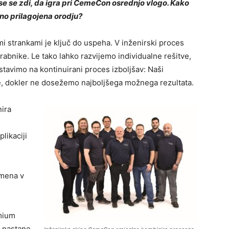
kse se zdi, da igra pri CemeCon osrednjo vlogo. Kako
no prilagojena orodju?
i strankami je ključ do uspeha. V inženirski proces
rabnike. Le tako lahko razvijemo individualne rešitve,
stavimo na kontinuirani proces izboljšav: Naši
ke, dokler ne dosežemo najboljšega možnega rezultata.
ira
likaciji
omena v
mium
o nastane