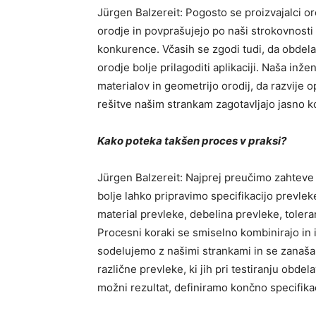
Jürgen Balzereit: Pogosto se proizvajalci oro
orodje in povprašujejo po naši strokovnosti al
konkurence. Včasih se zgodi tudi, da obdela
orodje bolje prilagoditi aplikaciji. Naša inže
materialov in geometrijo orodij, da razvije 
rešitve našim strankam zagotavljajo jasno 
Kako poteka takšen proces v praksi?
Jürgen Balzereit: Najprej preučimo zahteve 
bolje lahko pripravimo specifikacijo prevleke
material prevleke, debelina prevleke, toler
Procesni koraki se smiselno kombinirajo in 
sodelujemo z našimi strankami in se zanaš
različne prevleke, ki jih pri testiranju obde
možni rezultat, definiramo končno specifikaci