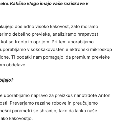
eke. Kakšno vlogo imajo vaše raziskave v
čakujejo dosledno visoko kakovost, zato moramo
erimo debelino prevleke, analiziramo hrapavost
kot so trdota in oprijem. Pri tem uporabljamo
, uporabljamo visokokakovosten elektronski mikroskop
vidne. Ti podatki nam pomagajo, da premium prevleke
om obdelave.
ljajo?
e uporabljamo napravo za preizkus nanotrdote Anton
osti. Preverjamo rezalne robove in preučujemo
pešni parametri se shranijo, tako da lahko naše
ako kakovostjo.