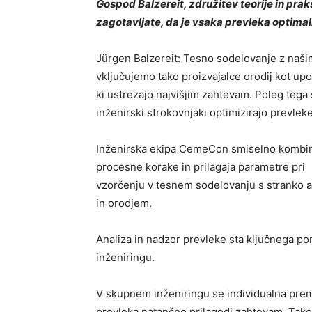
Gospod Balzereit, združitev teorije in pra
zagotavljate, da je vsaka prevleka optimal
Jürgen Balzereit: Tesno sodelovanje z našim
vključujemo tako proizvajalce orodij kot upo
ki ustrezajo najvišjim zahtevam. Poleg tega 
inženirski strokovnjaki optimizirajo prevle
Inženirska ekipa CemeCon smiselno kombin
procesne korake in prilagaja parametre pri
vzorčenju v tesnem sodelovanju s stranko ap
in orodjem.
Analiza in nadzor prevleke sta ključnega p
inženiringu.
V skupnem inženiringu se individualna pre
prevleka natančno prilagodi zahtevam. Tak