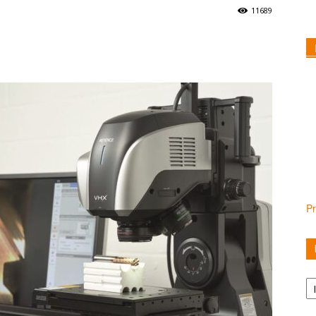
11689
Pr
Ka