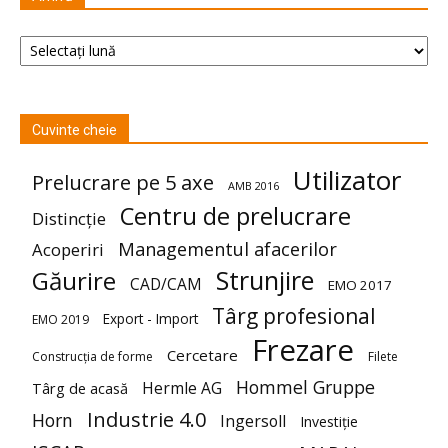
Arhivă
Cuvinte cheie
Utilizator
Prelucrare pe 5 axe
AMB 2016
Centru de prelucrare
Distincție
Managementul afacerilor
Acoperiri
Strunjire
Găurire
CAD/CAM
EMO 2017
Târg profesional
Export - Import
EMO 2019
Frezare
Cercetare
Construcția de forme
Filete
Hommel Gruppe
Hermle AG
Târg de acasă
Industrie 4.0
Horn
Ingersoll
Investiție