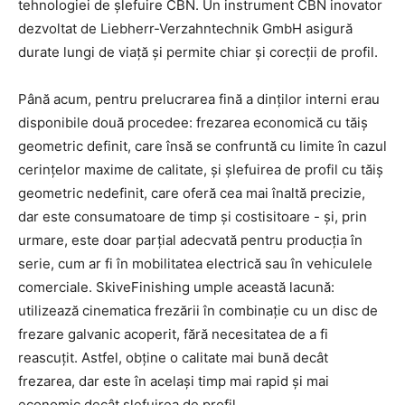
tehnologiei de șlefuire CBN. Un instrument CBN inovator
dezvoltat de Liebherr-Verzahntechnik GmbH asigură
durate lungi de viață și permite chiar și corecții de profil.
Până acum, pentru prelucrarea fină a dinților interni erau
disponibile două procedee: frezarea economică cu tăiș
geometric definit, care însă se confruntă cu limite în cazul
cerințelor maxime de calitate, și șlefuirea de profil cu tăiș
geometric nedefinit, care oferă cea mai înaltă precizie,
dar este consumatoare de timp și costisitoare - și, prin
urmare, este doar parțial adecvată pentru producția în
serie, cum ar fi în mobilitatea electrică sau în vehiculele
comerciale. SkiveFinishing umple această lacună:
utilizează cinematica frezării în combinație cu un disc de
frezare galvanic acoperit, fără necesitatea de a fi
reascuțit. Astfel, obține o calitate mai bună decât
frezarea, dar este în același timp mai rapid și mai
economic decât șlefuirea de profil.