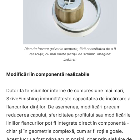
Disc de frezare galvanic acoperit, fără necesitatea de a fi
reascuțit, cu mai multe poziții de schimb. Imagine:
Liebherr
Modificări în componentă realizabile
Datorită tensiunilor interne de compresiune mai mari,
SkiveFinishing îmbunătățește capacitatea de încărcare a
flancurilor dinților. De asemenea, modificări precum
reducerea capului, sfericitatea profilului sau modificările
liniilor flancurilor pot fi integrate direct în componentă -
chiar și în geometrie complexă, cum ar fi roțile goale.
Acest lucru a fost până acum posibil doar prin șlefuire de