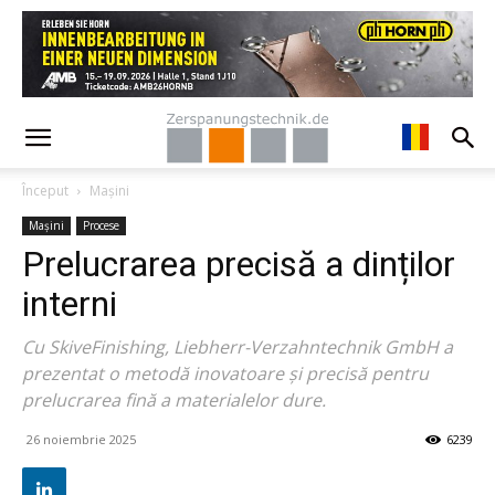
Început
Mașini
Mașini
Procese
Prelucrarea precisă a dinților
interni
Cu SkiveFinishing, Liebherr-Verzahntechnik GmbH a
prezentat o metodă inovatoare și precisă pentru
prelucrarea fină a materialelor dure.
26 noiembrie 2025
6239