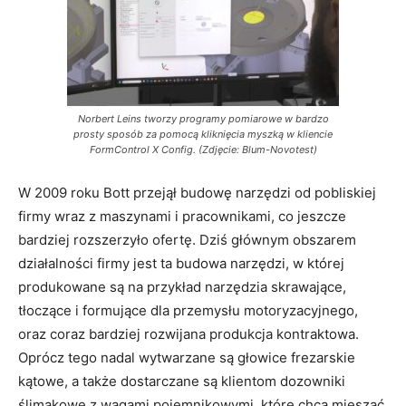
Norbert Leins tworzy programy pomiarowe w bardzo
prosty sposób za pomocą kliknięcia myszką w kliencie
FormControl X Config. (Zdjęcie: Blum-Novotest)
W 2009 roku Bott przejął budowę narzędzi od pobliskiej
firmy wraz z maszynami i pracownikami, co jeszcze
bardziej rozszerzyło ofertę. Dziś głównym obszarem
działalności firmy jest ta budowa narzędzi, w której
produkowane są na przykład narzędzia skrawające,
tłoczące i formujące dla przemysłu motoryzacyjnego,
oraz coraz bardziej rozwijana produkcja kontraktowa.
Oprócz tego nadal wytwarzane są głowice frezarskie
kątowe, a także dostarczane są klientom dozowniki
ślimakowe z wagami pojemnikowymi, które chcą mieszać