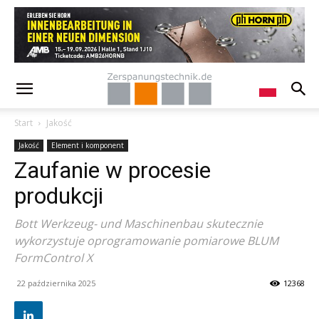
Start
Jakość
Jakość
Element i komponent
Zaufanie w procesie
produkcji
Bott Werkzeug- und Maschinenbau skutecznie
wykorzystuje oprogramowanie pomiarowe BLUM
FormControl X
22 października 2025
12368