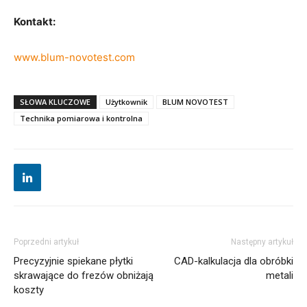
Kontakt:
www.blum-novotest.com
SŁOWA KLUCZOWE
Użytkownik
BLUM NOVOTEST
Technika pomiarowa i kontrolna
Poprzedni artykuł
Następny artykuł
Precyzyjnie spiekane płytki
CAD-kalkulacja dla obróbki
skrawające do frezów obniżają
metali
koszty