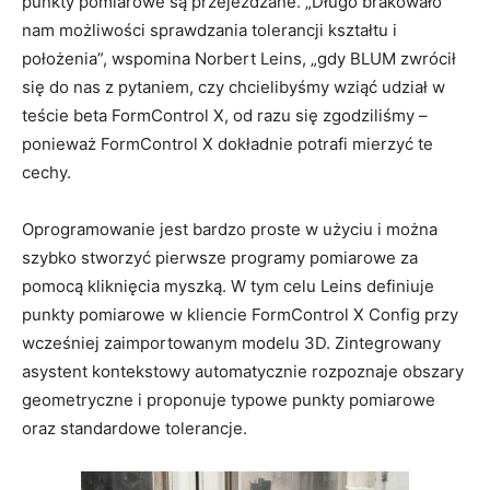
punkty pomiarowe są przejeżdżane. „Długo brakowało
nam możliwości sprawdzania tolerancji kształtu i
położenia”, wspomina Norbert Leins, „gdy BLUM zwrócił
się do nas z pytaniem, czy chcielibyśmy wziąć udział w
teście beta FormControl X, od razu się zgodziliśmy –
ponieważ FormControl X dokładnie potrafi mierzyć te
cechy.
Oprogramowanie jest bardzo proste w użyciu i można
szybko stworzyć pierwsze programy pomiarowe za
pomocą kliknięcia myszką. W tym celu Leins definiuje
punkty pomiarowe w kliencie FormControl X Config przy
wcześniej zaimportowanym modelu 3D. Zintegrowany
asystent kontekstowy automatycznie rozpoznaje obszary
geometryczne i proponuje typowe punkty pomiarowe
oraz standardowe tolerancje.