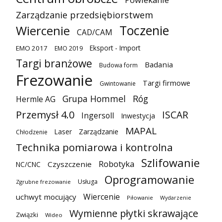
Zarządzanie przedsiębiorstwem
Toczenie
Wiercenie
CAD/CAM
Eksport - Import
EMO 2017
EMO 2019
Targi branżowe
Badania
Budowa form
Frezowanie
Targi firmowe
Gwintowanie
Grupa Hommel
Róg
Hermle AG
Przemysł 4.0
ISCAR
Ingersoll
Inwestycja
MAPAL
Laser
Zarządzanie
Chłodzenie
Technika pomiarowa i kontrolna
Szlifowanie
Robotyka
Czyszczenie
NC/CNC
Oprogramowanie
Usługa
Zgrubne frezowanie
Wiercenie
uchwyt mocujący
Piłowanie
Wydarzenie
Wymienne płytki skrawające
Związki
Wideo