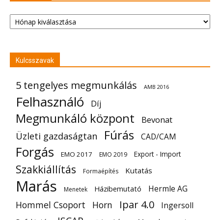
Archívum
Kulcsszavak
5 tengelyes megmunkálás
AMB 2016
Felhasználó
Díj
Megmunkáló központ
Bevonat
Fúrás
Üzleti gazdaságtan
CAD/CAM
Forgás
Export - Import
EMO 2017
EMO 2019
Szakkiállítás
Kutatás
Formaépítés
Marás
Hermle AG
Házibemutató
Menetek
Ipar 4.0
Hommel Csoport
Horn
Ingersoll