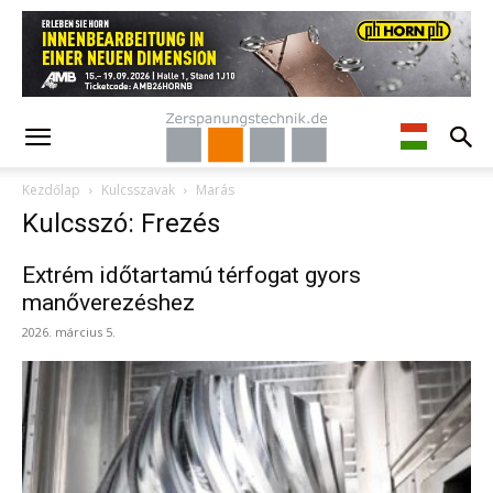
Kezdőlap
Kulcsszavak
Marás
Kulcsszó: Frezés
Extrém időtartamú térfogat gyors
manőverezéshez
2026. március 5.