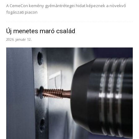
A CemeCon kemény gyémántrétegei hidat képeznek a növekvő
fogászati piacon
Új menetes maró család
2026. január 12.