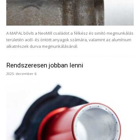
A MAPAL bővíti a NeoMill családot a félkész és simító megmunkálás
területén acél- és öntött anyagok számára, valamint az alumínium
alkatrészek durva megmunkálásánál.
Rendszeresen jobban lenni
2025. december 6.