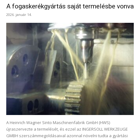
A fogaskerékgyártás saját termelésbe vonva
2026. január 14.
A Heinrich Wagner Sinto Maschinenfabrik GmbH (HWS)
újraszervezte a termelését, és ezzel az INGERSOLL WERKZEUGE
GMBH szerszámmegoldásaival azonnal növelni tudta a gyártási