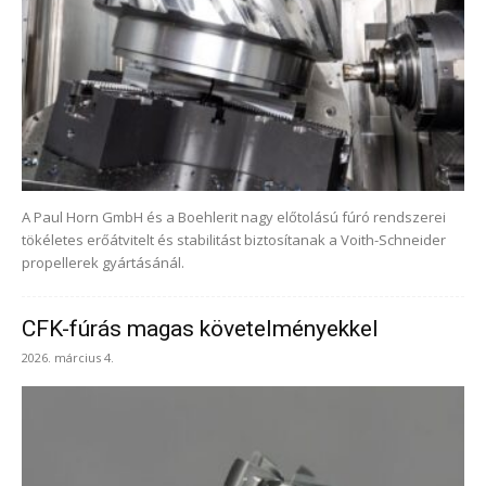
A Paul Horn GmbH és a Boehlerit nagy előtolású fúró rendszerei
tökéletes erőátvitelt és stabilitást biztosítanak a Voith-Schneider
propellerek gyártásánál.
CFK-fúrás magas követelményekkel
2026. március 4.