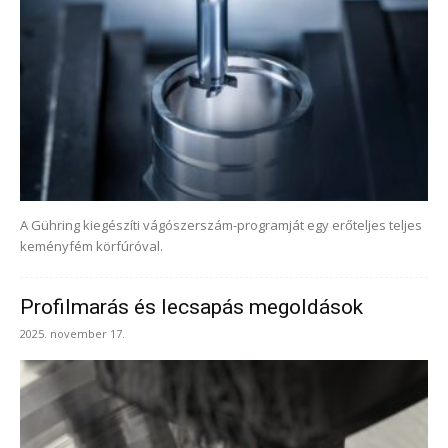
A Gühring kiegészíti vágószerszám-programját egy erőteljes teljes
keményfém körfúróval.
Profilmarás és lecsapás megoldások
2025. november 17.