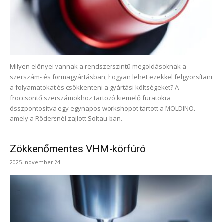
Milyen előnyei vannak a rendszerszintű megoldásoknak a
szerszám- és formagyártásban, hogyan lehet ezekkel felgyorsítani
a folyamatokat és csökkenteni a gyártási költségeket? A
fröccsöntő szerszámokhoz tartozó kiemelő furatokra
összpontosítva egy egynapos workshopot tartott a MOLDINO,
amely a Rödersnél zajlott Soltau-ban.
Zökkenőmentes VHM-körfúró
2025. november 24.