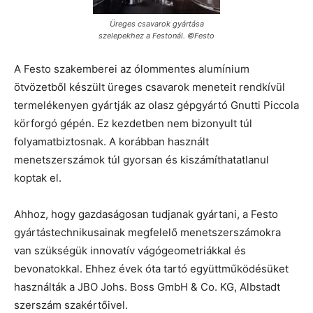
Üreges csavarok gyártása
szelepekhez a Festonál. ©Festo
A Festo szakemberei az ólommentes alumínium
ötvözetből készült üreges csavarok meneteit rendkívül
termelékenyen gyártják az olasz gépgyártó Gnutti Piccola
körforgó gépén. Ez kezdetben nem bizonyult túl
folyamatbiztosnak. A korábban használt
menetszerszámok túl gyorsan és kiszámíthatatlanul
koptak el.
Ahhoz, hogy gazdaságosan tudjanak gyártani, a Festo
gyártástechnikusainak megfelelő menetszerszámokra
van szükségük innovatív vágógeometriákkal és
bevonatokkal. Ehhez évek óta tartó együttműködésüket
használták a JBO Johs. Boss GmbH & Co. KG, Albstadt
szerszám szakértőivel.