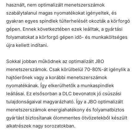
használt, nem optimalizált menetszerszámok
szabálytalanul magas nyomatékokat igényeltek, és
gyakran egyes spindlek túlterhelését okozták a körforgó
gépen. Ennek következtében ezek leálltak, a gyártási
folyamatokat a körforgó gépen idő- és munkaköltséges
újra kellett indítani.
Sokkal jobban működnek az optimalizált JBO
menetszerszámok. Csak körülbelül 70-80%-át igénylik a
hajtóerőnek vagy a korábbi menetszerszámok
nyomatékának. Így elkerülhetők a munkaspindlek
leállásai. Ez elsősorban a DLC bevonatok jó csúszási
tulajdonságaival magyarázható. Így a JBO optimalizált
menetszerszámok energiahatékony és folyamatbiztos
gyártást biztosítanak ólommentes ötvözetekből készült
alkatrészek nagy sorozatokban.