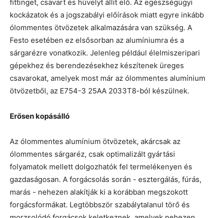
fittinget, csavart és hüvelyt állít elő. Az egészségügyi
kockázatok és a jogszabályi előírások miatt egyre inkább
ólommentes ötvözetek alkalmazására van szükség. A
Festo esetében ez elsősorban az alumíniumra és a
sárgarézre vonatkozik. Jelenleg például élelmiszeripari
gépekhez és berendezésekhez készítenek üreges
csavarokat, amelyek most már az ólommentes alumínium
ötvözetből, az E754-3 25AA 2033T8-ból készülnek.
Erősen kopásálló
Az ólommentes alumínium ötvözetek, akárcsak az
ólommentes sárgaréz, csak optimalizált gyártási
folyamatok mellett dolgozhatók fel termelékenyen és
gazdaságosan. A forgácsolás során - esztergálás, fúrás,
marás - nehezen alakítják ki a korábban megszokott
forgácsformákat. Legtöbbször szabálytalanul törő és
morzsolódó forgácsok keletkeznek, amelyek nehezen