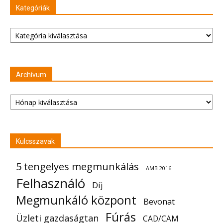
Kategóriák
Kategóriák
Archívum
Archívum
Kulcsszavak
5 tengelyes megmunkálás
AMB 2016
Felhasználó
Díj
Megmunkáló központ
Bevonat
Fúrás
Üzleti gazdaságtan
CAD/CAM