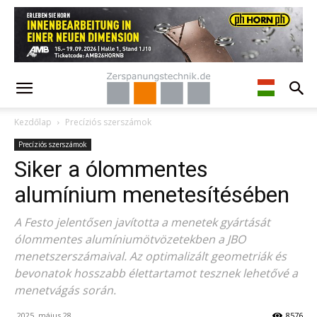
Kezdőlap
Precíziós szerszámok
Precíziós szerszámok
Siker a ólommentes
alumínium menetesítésében
A Festo jelentősen javította a menetek gyártását
ólommentes alumíniumötvözetekben a JBO
menetszerszámaival. Az optimalizált geometriák és
bevonatok hosszabb élettartamot tesznek lehetővé a
menetvágás során.
2025. május 28.
8576