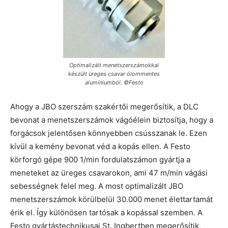
Optimalizált menetszerszámokkal
készült üreges csavar ólommentes
alumíniumból. ©Festo
Ahogy a JBO szerszám szakértői megerősítik, a DLC
bevonat a menetszerszámok vágóélein biztosítja, hogy a
forgácsok jelentősen könnyebben csússzanak le. Ezen
kívül a kemény bevonat véd a kopás ellen. A Festo
körforgó gépe 900 1/min fordulatszámon gyártja a
meneteket az üreges csavarokon, ami 47 m/min vágási
sebességnek felel meg. A most optimalizált JBO
menetszerszámok körülbelül 30.000 menet élettartamát
érik el. Így különösen tartósak a kopással szemben. A
Festo gyártástechnikusai St. Ingbertben megerősítik,