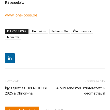
Kapcsolat:
www.johs-boss.de
KULCSSZAVAK
Alumínium
Felhasználó
Ólommentes
Menetek
Előző cikk
Következő cikk
Így zajlott az OPEN HOUSE
A Mini rendszer szinterezett I-
2025 a Chiron-nál
geometriával