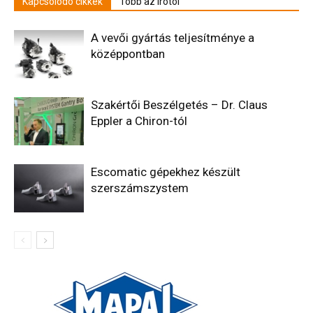
Kapcsolódó cikkek
Több az írótól
A vevői gyártás teljesítménye a
középpontban
Szakértői Beszélgetés – Dr. Claus
Eppler a Chiron-tól
Escomatic gépekhez készült
szerszámszystem