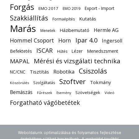
Forgás
Export - Import
EMO 2017
EMO 2019
Szakkiállítás
Kutatás
Formaépítés
Marás
Hermle AG
Házibemutató
Menetek
Ipar 4.0
Hommel Csoport
Horn
Ingersoll
ISCAR
Befektetés
Lézer
Menedszsment
Hűtés
Mérési és vizsgálati technika
MAPAL
Csiszolás
Robotika
Tisztítás
NC/CNC
Szoftver
Tokmány
Szolgáltatás
Köszörülés
Bemászás
Szövetségek
Fűrészek
Videó
Esemény
Forgatható vágóbetétek
Weboldalunk optimalizálása és folyamatos fejlesztése
érdekében sütiket használunk. A weboldal további