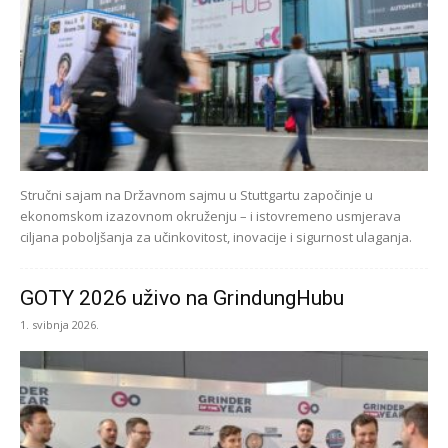
Stručni sajam na Državnom sajmu u Stuttgartu započinje u
ekonomskom izazovnom okruženju – i istovremeno usmjerava
ciljana poboljšanja za učinkovitost, inovacije i sigurnost ulaganja.
GOTY 2026 uživo na GrindungHubu
1. svibnja 2026.