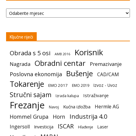
Arhiv
Ključne riječi
Korisnik
Obrada s 5 osi
AMB 2016
Obradni centar
Nagrada
Premazivanje
Bušenje
Poslovna ekonomija
CAD/CAM
Tokarenje
Izvoz - Uvoz
EMO 2017
EMO 2019
Stručni sajam
Istraživanje
Izrada kalupa
Frezanje
Hermle AG
Kućna izložba
Navoj
Industrija 4.0
Hommel Grupa
Horn
ISCAR
Ingersoll
Investicija
Laser
Hlađenje