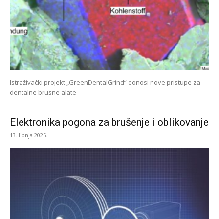
Istraživački projekt „GreenDentalGrind“ donosi nove pristupe za
dentalne brusne alate
Elektronika pogona za brušenje i oblikovanje
13. lipnja 2026.