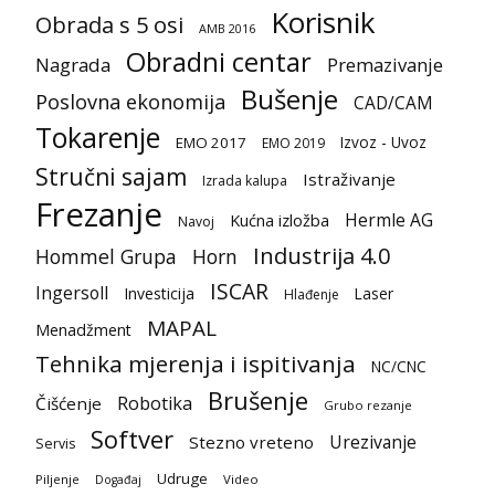
Korisnik
Obrada s 5 osi
AMB 2016
Obradni centar
Nagrada
Premazivanje
Bušenje
Poslovna ekonomija
CAD/CAM
Tokarenje
Izvoz - Uvoz
EMO 2017
EMO 2019
Stručni sajam
Istraživanje
Izrada kalupa
Frezanje
Hermle AG
Kućna izložba
Navoj
Industrija 4.0
Hommel Grupa
Horn
ISCAR
Ingersoll
Investicija
Laser
Hlađenje
MAPAL
Menadžment
Tehnika mjerenja i ispitivanja
NC/CNC
Brušenje
Robotika
Čišćenje
Grubo rezanje
Softver
Urezivanje
Stezno vreteno
Servis
Udruge
Piljenje
Video
Događaj