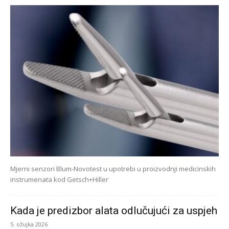
Mjerni senzori Blum-Novotest u upotrebi u proizvodnji medicinskih
instrumenata kod Getsch+Hiller
Kada je predizbor alata odlučujući za uspjeh
5. ožujka 2026