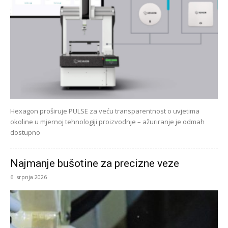
Hexagon proširuje PULSE za veću transparentnost o uvjetima
okoline u mjernoj tehnologiji proizvodnje – ažuriranje je odmah
dostupno
Najmanje bušotine za precizne veze
6. srpnja 2026