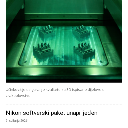
Učinkovitije osiguranje kvalitete za 3D ispisane dijelove u
zrakoplovstvu
Nikon softverski paket unaprijeđen
9. svibnja 2026.