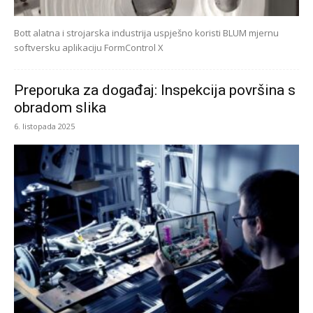
Bott alatna i strojarska industrija uspješno koristi BLUM mjernu
softversku aplikaciju FormControl X
Preporuka za događaj: Inspekcija površina s
obradom slika
6. listopada 2025