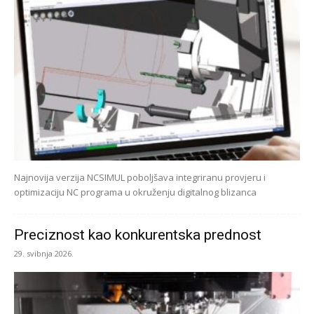
Najnovija verzija NCSIMUL poboljšava integriranu provjeru i
optimizaciju NC programa u okruženju digitalnog blizanca
Preciznost kao konkurentska prednost
29. svibnja 2026.