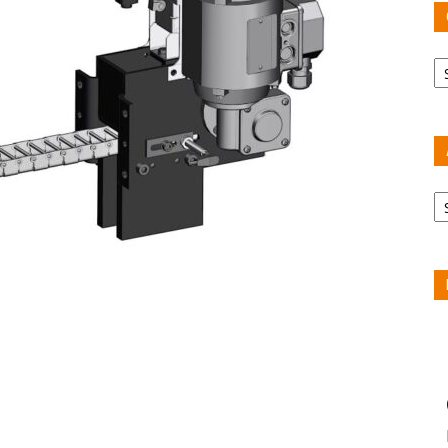
Ca
Ar