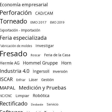
Economía empresarial
Perforación
CAD/CAM
Torneado
EMO 2017
EMO 2019
Exportación - Importación
Feria especializada
Investigar
Fabricación de moldes
Fresado
Feria de la Casa
Roscar
Hommel Gruppe
Horn
Hermle AG
Industria 4.0
Ingersoll
Inversión
ISCAR
Láser
Gestión
Enfriar
Medición y Pruebas
MAPAL
Robótica
Limpiar
NC/CNC
Rectificado
Servicio
Desbaste