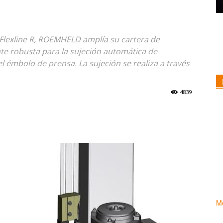
 Flexline R, ROEMHELD amplía su cartera de
e robusta para la sujeción automática de
 émbolo de prensa. La sujeción se realiza a través
4839
Mo